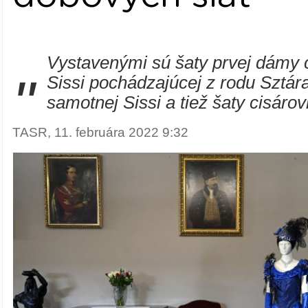
Vystavenými sú šaty prvej dámy 
"
Sissi pochádzajúcej z rodu Sztár
samotnej Sissi a tiež šaty cisárov
TASR, 11. februára 2022 9:32