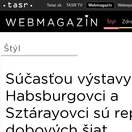
Teraz.sk
TASR TV
Webmagazín
Webrepo
Štýl
Zdr
Štýl
Súčasťou výstavy
Habsburgovci a
Sztárayovci sú re
dobových šiat