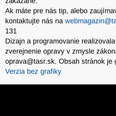
zakázané.
Ak máte pre nás tip, alebo zaujímavé
kontaktujte nás na
webmagazin@ta
131
Dizajn a programovanie realizoval
zverejnenie opravy v zmysle zákon
oprava@tasr.sk. Obsah stránok je
Verzia bez grafiky