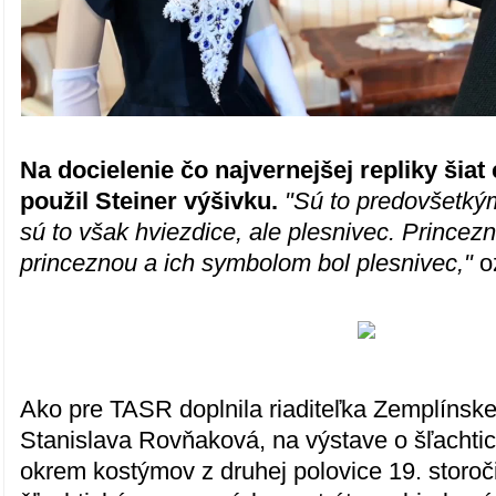
Na docielenie čo najvernejšej repliky šiat
použil Steiner výšivku.
"Sú to predovšetkým 
sú to však hviezdice, ale plesnivec. Princez
princeznou a ich symbolom bol plesnivec,"
oz
Ako pre TASR doplnila riaditeľka Zemplíns
Stanislava Rovňaková, na výstave o šľachti
okrem kostýmov z druhej polovice 19. storoč