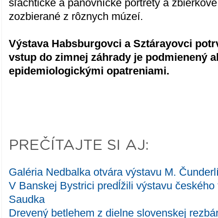
šľachtické a panovnícke portréty a zbierkov
zozbierané z rôznych múzeí.
Výstava Habsburgovci a Sztárayovci potr
vstup do zimnej záhrady je podmienený a
epidemiologickými opatreniami.
PREČÍTAJTE SI AJ:
Galéria Nedbalka otvára výstavu M. Čunderl
V Banskej Bystrici predĺžili výstavu českého
Saudka
Drevený betlehem z dielne slovenskej rezbá