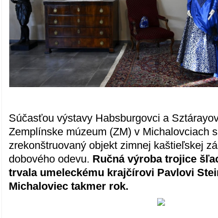
Súčasťou výstavy Habsburgovci a Sztárayovc
Zemplínske múzeum (ZM) v Michalovciach sp
zrekonštruovaný objekt zimnej kaštieľskej záh
dobového odevu.
Ručná výroba trojice šľac
trvala umeleckému krajčírovi Pavlovi Stei
Michaloviec takmer rok.