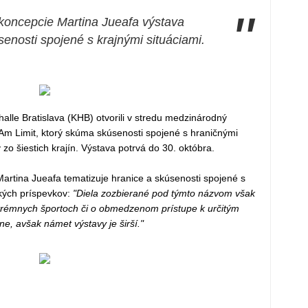
"
 koncepcie Martina Jueafa výstava
senosti spojené s krajnými situáciami.
alle Bratislava (KHB) otvorili v stredu medzinárodný
/Am Limit, ktorý skúma skúsenosti spojené s hraničnými
 zo šiestich krajín. Výstava potrvá do 30. októbra.
Martina Jueafa tematizuje hranice a skúsenosti spojené s
kých príspevkov:
"Diela zozbierané pod týmto názvom však
trémnych športoch či o obmedzenom prístupe k určitým
, avšak námet výstavy je širší."