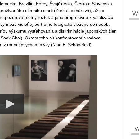
emecka, Brazílie, Kórey, Švajčiarska, Česka a Slovenska
e prežívaného okamihu smrti (Zorka Lednárová), až po
W
 pozorovať soľný roztok a jeho progresívnu kryštalizáciu
y môžu vidieť aj portrétne fotografie vložené do nádob,
sťou výskumu vysťahovania a diskriminácie japonských žien
n Sook Choi). Okrem toho sú konfrontovaní s rodovo
 z rannej psychoanalýzy (Nina E. Schönefeld).
W