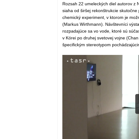
Rozsah 22 umeleckých diel autorov z N
siaha od širšej rekonštrukcie skutočn
chemický experiment, v ktorom je možné
(Markus Wirthmann). Návštevníci výstav
rozpadajúce sa vo vode, ktoré sú súča
v Kórei po druhej svetovej vojne (Cha
špecifickým stereotypom pochádzajúcim