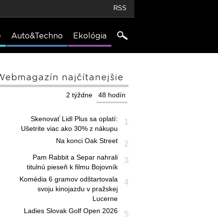
RSS
e
Auto&Techno
Ekológia
Webmagazín najčítanejšie
2 týždne
48 hodín
Skenovať Lidl Plus sa oplatí:
1
Ušetrite viac ako 30% z nákupu
Na konci Oak Street
2
Pam Rabbit a Separ nahrali
3
titulnú pieseň k filmu Bojovník
Komédia 6 gramov odštartovala
4
svoju kinojazdu v pražskej
Lucerne
Ladies Slovak Golf Open 2026
5