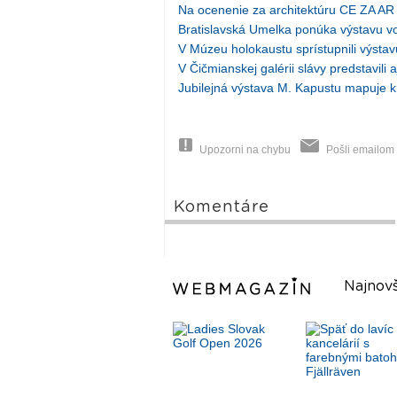
Na ocenenie za architektúru CE ZA AR 
Bratislavská Umelka ponúka výstavu v
V Múzeu holokaustu sprístupnili výsta
V Čičmianskej galérii slávy predstavili a
Jubilejná výstava M. Kapustu mapuje k
Upozorni na chybu
Pošli emailom
Komentáre
Najnovš