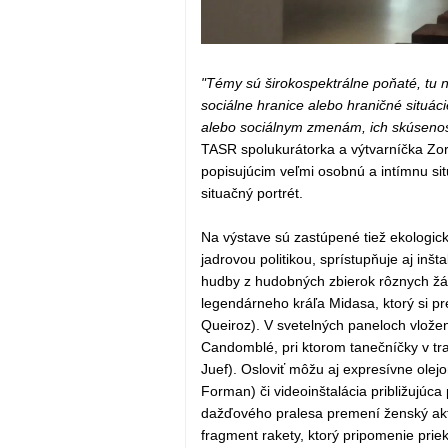
"Témy sú širokospektrálne poňaté, tu ne
sociálne hranice alebo hraničné situác
alebo sociálnym zmenám, ich skúsenos
TASR spolukurátorka a výtvarníčka Zor
popisujúcim veľmi osobnú a intímnu si
situačný portrét.
Na výstave sú zastúpené tiež ekologick
jadrovou politikou, sprístupňuje aj in
hudby z hudobných zbierok rôznych žán
legendárneho kráľa Midasa, ktorý si 
Queiroz). V svetelných paneloch vložen
Candomblé, pri ktorom tanečníčky v tr
Juef). Osloviť môžu aj expresívne olej
Forman) či videoinštalácia približujúca
dažďového pralesa premení ženský akt 
fragment rakety, ktorý pripomenie pri