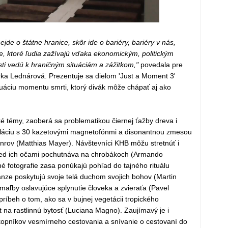
jde o štátne hranice, skôr ide o bariéry, bariéry v nás,
ie, ktoré ľudia zažívajú vďaka ekonomickým, politickým
ti vedú k hraničným situáciám a zážitkom,"
povedala pre
ka Lednárová. Prezentuje sa dielom 'Just a Moment 3'
tuáciu momentu smrti, ktorý divák môže chápať aj ako
é témy, zaoberá sa problematikou čiernej ťažby dreva i
štaláciu s 30 kazetovými magnetofónmi a disonantnou zmesou
rov (Matthias Mayer). Návštevníci KHB môžu stretnúť i
pred ich očami pochutnáva na chrobákoch (Armando
é fotografie zasa ponúkajú pohľad do tajného rituálu
anze poskytujú svoje telá duchom svojich bohov (Martin
omaľby oslavujúce splynutie človeka a zvieraťa (Pavel
 príbeh o tom, ako sa v bujnej vegetácii tropického
na rastlinnú bytosť (Luciana Magno). Zaujímavý je i
ekopníkov vesmírneho cestovania a snívanie o cestovaní do