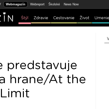
V
Webmagazín
Webreport
Školské
News Now
Štýl
Zdravie
Cestovanie
Život
Umeni
e predstavuje
a hrane/At the
Limit