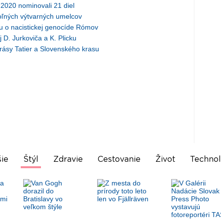
2020 nominovali 21 diel
oľných výtvarných umelcov
vu o nacistickej genocíde Rómov
j D. Jurkoviča a K. Plicku
rásy Tatier a Slovenského krasu
ie
Štýl
Zdravie
Cestovanie
Život
Technol