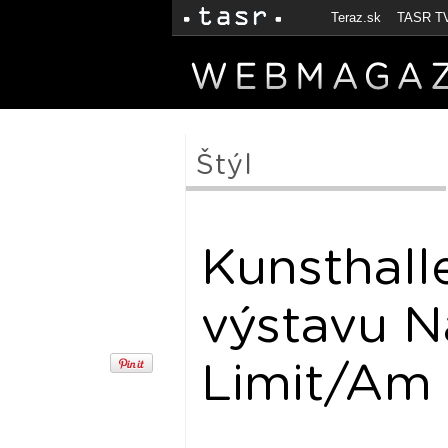
Teraz.sk
TASR T
Štýl
Kunsthall
výstavu N
Limit/Am 