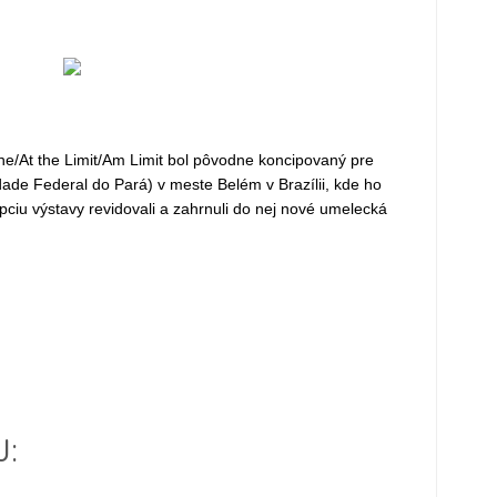
e/At the Limit/Am Limit bol pôvodne koncipovaný pre
e Federal do Pará) v meste Belém v Brazílii, kde ho
pciu výstavy revidovali a zahrnuli do nej nové umelecká
J: