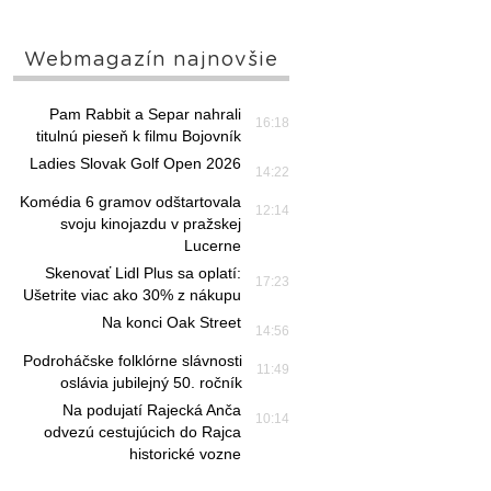
Webmagazín najnovšie
Pam Rabbit a Separ nahrali
16:18
titulnú pieseň k filmu Bojovník
Ladies Slovak Golf Open 2026
14:22
Komédia 6 gramov odštartovala
12:14
svoju kinojazdu v pražskej
Lucerne
Skenovať Lidl Plus sa oplatí:
17:23
Ušetrite viac ako 30% z nákupu
Na konci Oak Street
14:56
Podroháčske folklórne slávnosti
11:49
oslávia jubilejný 50. ročník
Na podujatí Rajecká Anča
10:14
odvezú cestujúcich do Rajca
historické vozne