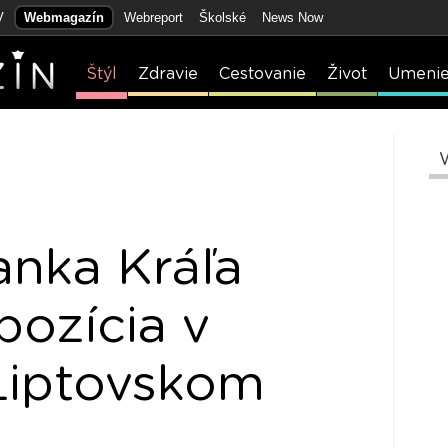
V
Webmagazín
Webreport
Školské
News Now
Štýl
Zdravie
Cestovanie
Život
Umeni
anka Kráľa
xpozícia v
Liptovskom