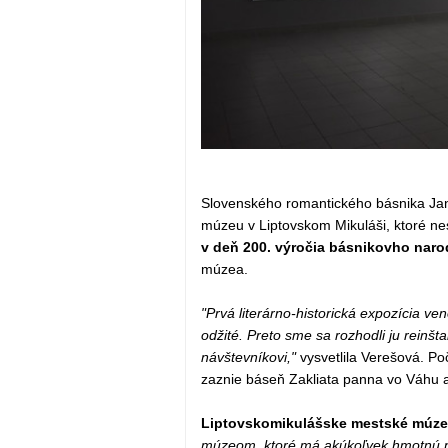
Slovenského romantického básnika Jan
múzeu v Liptovskom Mikuláši, ktoré n
v deň 200. výročia básnikovho naro
múzea.
"Prvá literárno-historická expozícia ve
odžité. Preto sme sa rozhodli ju rein
návštevníkovi,"
vysvetlila Verešová. Po
zaznie báseň Zakliata panna vo Váhu a 
Liptovskomikulášske mestské múzeu
múzeom, ktoré má akúkoľvek hmotnú po