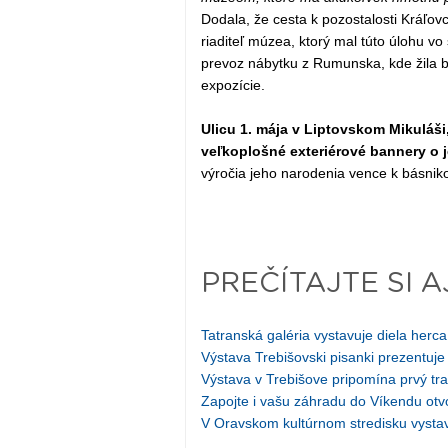
Dodala, že cesta k pozostalosti Kráľov
riaditeľ múzea, ktorý mal túto úlohu v
prevoz nábytku z Rumunska, kde žila b
expozície.
Ulicu 1. mája v Liptovskom Mikuláši,
veľkoplošné exteriérové bannery o j
výročia jeho narodenia vence k básnik
PREČÍTAJTE SI A
Tatranská galéria vystavuje diela herc
Výstava Trebišovski pisanki prezentuje
Výstava v Trebišove pripomína prvý tr
Zapojte i vašu záhradu do Víkendu ot
V Oravskom kultúrnom stredisku vystav