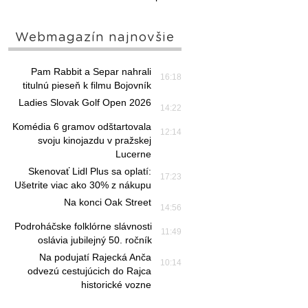
Webmagazín najnovšie
Pam Rabbit a Separ nahrali
16:18
titulnú pieseň k filmu Bojovník
Ladies Slovak Golf Open 2026
14:22
Komédia 6 gramov odštartovala
12:14
svoju kinojazdu v pražskej
Lucerne
Skenovať Lidl Plus sa oplatí:
17:23
Ušetrite viac ako 30% z nákupu
Na konci Oak Street
14:56
Podroháčske folklórne slávnosti
11:49
oslávia jubilejný 50. ročník
Na podujatí Rajecká Anča
10:14
odvezú cestujúcich do Rajca
historické vozne