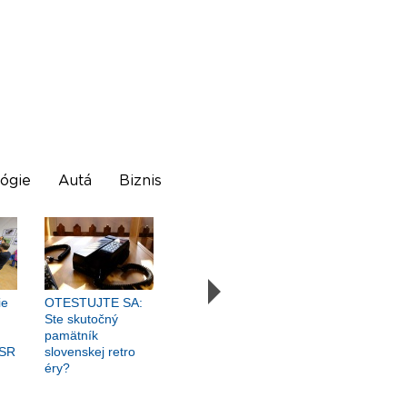
ógie
Autá
Biznis
ie
OTESTUJTE SA:
Ste skutočný
pamätník
ASR
slovenskej retro
éry?