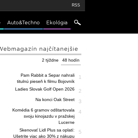
RSS
e
Auto&Techno
Ekológia
Webmagazín najčítanejšie
2 týždne
48 hodín
Pam Rabbit a Separ nahrali
1
titulnú pieseň k filmu Bojovník
Ladies Slovak Golf Open 2026
2
Na konci Oak Street
3
Komédia 6 gramov odštartovala
4
svoju kinojazdu v pražskej
Lucerne
Skenovať Lidl Plus sa oplatí:
5
Ušetrite viac ako 30% z nákupu