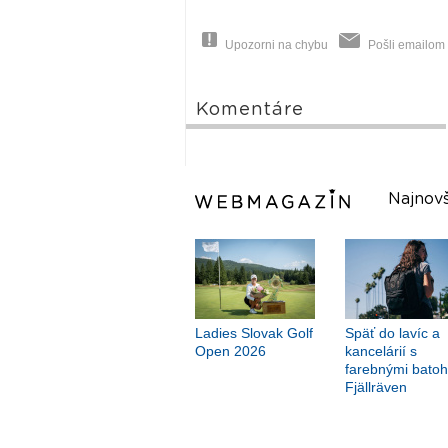
Upozorni na chybu
Pošli emailom
Komentáre
Najnovš
Ladies Slovak Golf
Späť do lavíc a
Open 2026
kancelárií s
farebnými bato
Fjällräven