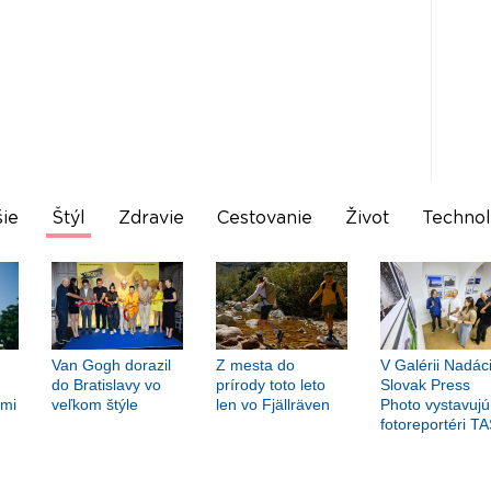
ie
Štýl
Zdravie
Cestovanie
Život
Technol
Van Gogh dorazil
Z mesta do
V Galérii Nadác
do Bratislavy vo
prírody toto leto
Slovak Press
hmi
veľkom štýle
len vo Fjällräven
Photo vystavujú
fotoreportéri T