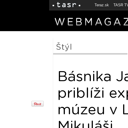
Teraz.sk
TASR T
Štýl
Básnika J
priblíži e
múzeu v 
Mikuláši