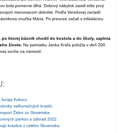
cov bola pomerne dlhá. Dobový nábytok zaistil ešte prvý
o svojom menovacom dekréte. Podľa Verešovej zariadil
ásnikova vnučka Mária. Po prevoze začali s inštaláciou
 po ktorej básnik chodil do kostola a do školy, zaplnia
eho živote.
Na pamiatku Janka Kráľa položia v deň 200.
ovej soche na námestí.
J:
a Juraja Kukuru
 stovky veľkonočných kraslíc
ansport Židov zo Slovenska
vorených parkov a záhrad 2022
ujú kraslice z celého Slovenska