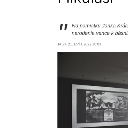
"
Na pamiatku Janka Kráľa
narodenia vence k básni
TASR, 21. apríla 2022 10:03