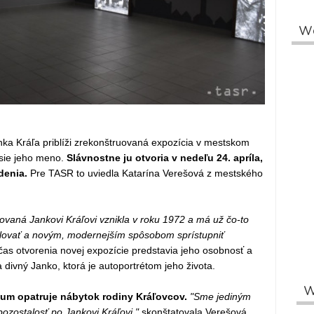
W
ka Kráľa priblíži zrekonštruovaná expozícia v mestskom
esie jeho meno.
Slávnostne ju otvoria v nedeľu 24. apríla,
denia.
Pre TASR to uviedla Katarína Verešová z mestského
novaná Jankovi Kráľovi vznikla v roku 1972 a má už čo-to
štalovať a novým, modernejším spôsobom sprístupniť
čas otvorenia novej expozície predstavia jeho osobnosť a
divný Janko, ktorá je autoportrétom jeho života.
W
m opatruje nábytok rodiny Kráľovcov.
"Sme jediným
zostalosť po Jankovi Kráľovi,"
skonštatovala Verešová.