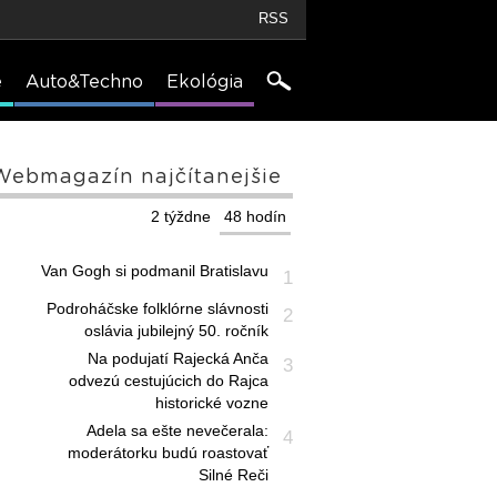
RSS
e
Auto&Techno
Ekológia
Webmagazín najčítanejšie
2 týždne
48 hodín
Van Gogh si podmanil Bratislavu
1
Podroháčske folklórne slávnosti
2
oslávia jubilejný 50. ročník
Na podujatí Rajecká Anča
3
odvezú cestujúcich do Rajca
historické vozne
Adela sa ešte nevečerala:
4
moderátorku budú roastovať
Silné Reči