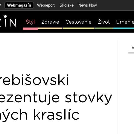
V
Webmagazín
Webreport
Školské
News Now
Štýl
Zdravie
Cestovanie
Život
Umeni
rebišovski
rezentuje stovky
ých kraslíc