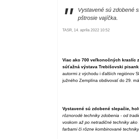
"
Vystavené sú zdobené sl
pštrosie vajíčka.
TASR, 14. apríla 2022 10:52
Viac ako 700 veľkonočných kraslíc 
súťažná výstava Trebišovski pisanki
autormi z východu i ďalších regiónov 
južného Zemplína obdivovať do 29. má
Vystavené sú zdobené slepačie, holu
rôznorodé techniky zdobenia - od tradi
voskom až po netradičné techniky ako 
farbami či rôzne kombinované techniky