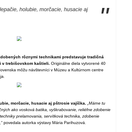
"
epačie, holubie, morčacie, husacie aj
zdobených rôznymi technikami predstavuje tradičná
 v trebišovskom kaštieli.
Originálne diela vytvorené 40
Slovenska môžu návštevníci v Múzeu a Kultúrnom centre
ja.
bie, morčacie, husacie aj pštrosie vajíčka.
„Máme tu
čných ako vosková batika, vyškrabovanie, reliéfne zdobenie
techniky prelamovania, servítková technika, zdobenie
,“
povedala autorka výstavy Mária Parihuzová.