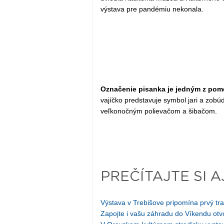
výstava pre pandémiu nekonala.
Označenie pisanka je jedným z pom
vajíčko predstavuje symbol jari a zobúd
veľkonočným polievačom a šibačom.
PREČÍTAJTE SI A
Výstava v Trebišove pripomína prvý tr
Zapojte i vašu záhradu do Víkendu ot