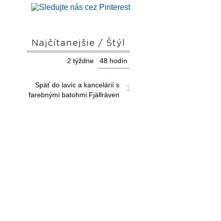
Najčítanejšie / Štýl
2 týždne
48 hodín
Späť do lavíc a kancelárií s
1
farebnými batohmi Fjällräven