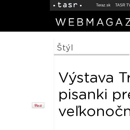
Teraz.sk
TASR T
Štýl
Výstava T
pisanki p
veľkonočn