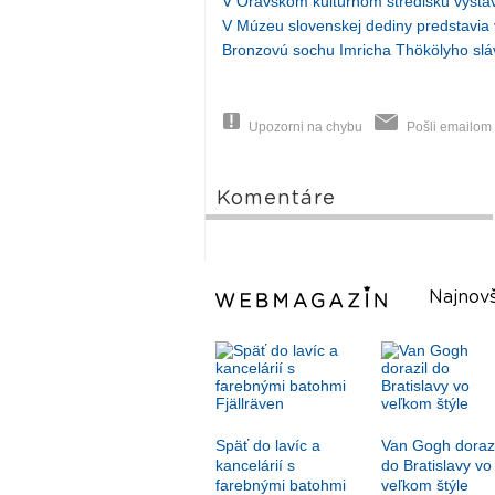
V Oravskom kultúrnom stredisku vystav
V Múzeu slovenskej dediny predstavia 
Bronzovú sochu Imricha Thökölyho slávn
Upozorni na chybu
Pošli emailom
Komentáre
Najnovš
Späť do lavíc a
Van Gogh dorazi
kancelárií s
do Bratislavy vo
farebnými batohmi
veľkom štýle