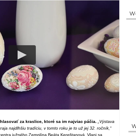
W
lasovať za kraslice, ktoré sa im najviac páčia.
„Výstava
W
a najdlhšiu tradíciu, v tomto roku je to už jej 32. ročník,“
 centra južného Zemplína Beáta Kereštanová. Vlani sa