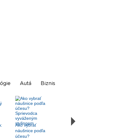
ógie
Autá
Biznis
:
Ako vybrať
náušnice podľa
účesu?