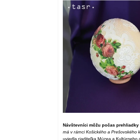
Návštevníci môžu počas prehliadky h
má v rámci Košického a Prešovského kraj
uviedla riaditeľka Múzea a Kultúrneho