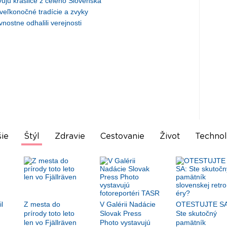
ujú kraslice z celého Slovenska
veľkonočné tradície a zvyky
ostne odhalili verejnosti
ie
Štýl
Zdravie
Cestovanie
Život
Technol
l
Z mesta do
V Galérii Nadácie
OTESTUJTE SA
prírody toto leto
Slovak Press
Ste skutočný
len vo Fjällräven
Photo vystavujú
pamätník