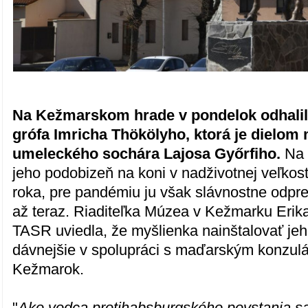
Na Kežmarskom hrade v pondelok odhalil
grófa Imricha Thökölyho, ktorá je dielo
umeleckého sochára Lajosa Győrfiho.
Na n
jeho podobizeň na koni v nadživotnej veľkos
roka, pre pandémiu ju však slávnostne odpre
až teraz. Riaditeľka Múzea v Kežmarku Erika
TASR uviedla, že myšlienka nainštalovať jeh
dávnejšie v spolupráci s maďarským konzu
Kežmarok.
"
Ako vodca protihabsburgského povstania sa