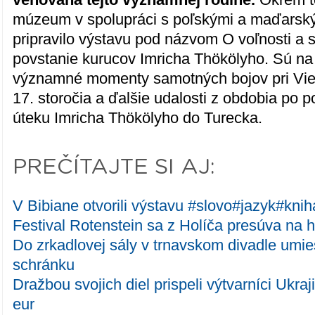
múzeum v spolupráci s poľskými a maďarský
pripravilo výstavu pod názvom O voľnosti a s
povstanie kurucov Imricha Thökölyho. Sú na
významné momenty samotných bojov pri Viedn
17. storočia a ďalšie udalosti z obdobia po p
úteku Imricha Thökölyho do Turecka.
PREČÍTAJTE SI AJ:
V Bibiane otvorili výstavu #slovo#jazyk#knih
Festival Rotenstein sa z Holíča presúva na
Do zrkadlovej sály v trnavskom divadle umie
schránku
Dražbou svojich diel prispeli výtvarníci Ukra
eur