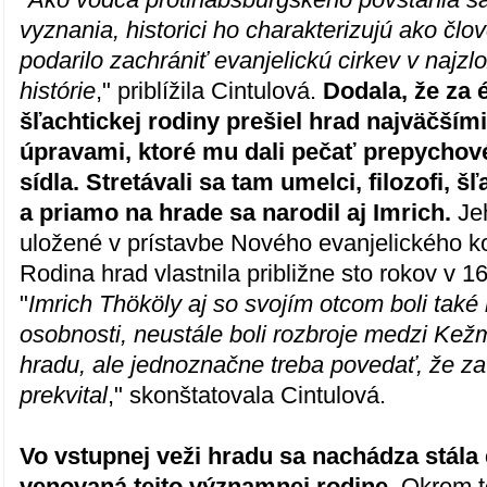
vyznania, historici ho charakterizujú ako čl
podarilo zachrániť evanjelickú cirkev v najzlo
histórie
," priblížila Cintulová.
Dodala, že za 
šľachtickej rodiny prešiel hrad najväčším
úpravami, ktoré mu dali pečať prepychov
sídla. Stretávali sa tam umelci, filozofi, š
a priamo na hrade sa narodil aj Imrich.
Jeh
uložené v prístavbe Nového evanjelického k
Rodina hrad vlastnila približne sto rokov v 16
"
Imrich Thököly aj so svojím otcom boli také
osobnosti, neustále boli rozbroje medzi Kež
hradu, ale jednoznačne treba povedať, že za
prekvital
," skonštatovala Cintulová.
Vo vstupnej veži hradu sa nachádza stála
venovaná tejto významnej rodine.
Okrem t