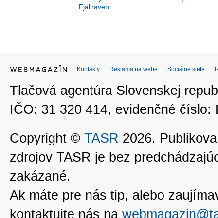
Fjällräven
Kontakty
Reklama na webe
Sociálne siete
Tlačová agentúra Slovenskej republ
IČO: 31 320 414, evidenčné číslo
Copyright ©
TASR
2026. Publikovan
zdrojov TASR je bez predchádzaj
zakázané.
Ak máte pre nás tip, alebo zaujímavé
kontaktujte nás na
webmagazin@ta