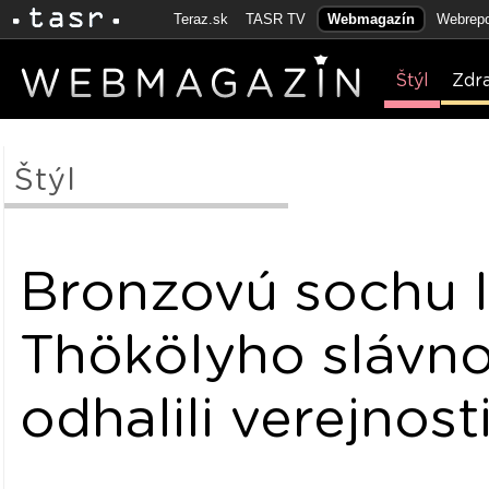
Teraz.sk
TASR TV
Webmagazín
Webrepo
Štýl
Zdr
Štýl
Bronzovú sochu 
Thökölyho slávn
odhalili verejnost