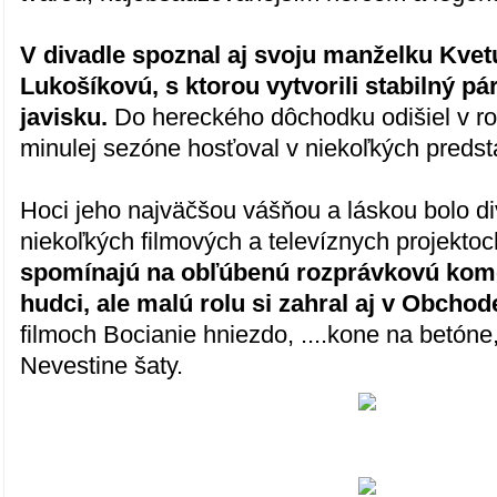
V divadle spoznal aj svoju manželku Kvet
Lukošíkovú, s ktorou vytvorili stabilný pá
javisku.
Do hereckého dôchodku odišiel v ro
minulej sezóne hosťoval v niekoľkých predst
Hoci jeho najväčšou vášňou a láskou bolo div
niekoľkých filmových a televíznych projekto
spomínajú na obľúbenú rozprávkovú kom
hudci, ale malú rolu si zahral aj v Obchod
filmoch Bocianie hniezdo, ....kone na betóne,
Nevestine šaty.