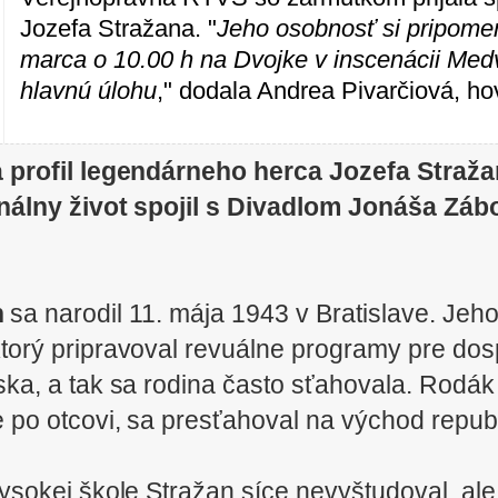
Jozefa Stražana. "
Jeho osobnosť si pripomen
marca o 10.00 h na Dvojke v inscenácii Medve
hlavnú úlohu
," dodala Andrea Pivarčiová, 
profil legendárneho herca Jozefa Stražan
onálny život spojil s Divadlom Jonáša Zá
n
sa narodil 11. mája 1943 v Bratislave. Jeh
torý pripravoval revuálne programy pre do
a, a tak sa rodina často sťahovala. Rodák z
 po otcovi, sa presťahoval na východ repub
sokej škole Stražan síce nevyštudoval, ale a