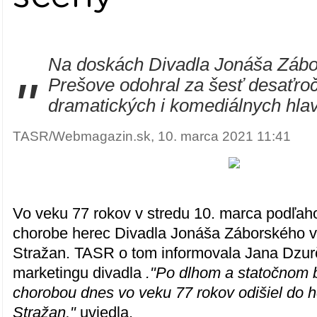
Na doskách Divadla Jonáša Zábo
"
Prešove odohral za šesť desaťroč
dramatických i komediálnych hla
TASR/Webmagazin.sk, 10. marca 2021 11:41
Vo veku 77 rokov v stredu 10. marca podľaho
chorobe herec Divadla Jonáša Záborského v
Stražan. TASR o tom informovala Jana Dzur
marketingu divadla
."Po dlhom a statočnom b
chorobou dnes vo veku 77 rokov odišiel do
Stražan,"
uviedla.