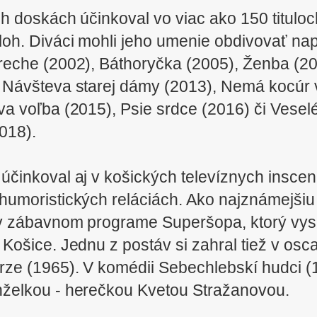
 doskách účinkoval vo viac ako 150 tituloch
loh. Diváci mohli jeho umenie obdivovať nap
streche (2002), Báthoryčka (2005), Ženba (2
 Návšteva starej dámy (2013), Nemá kocúr
va voľba (2015), Psie srdce (2016) či Vesel
018).
 účinkoval aj v košických televíznych insce
humoristických reláciách. Ako najznámejši
v zábavnom programe Superšopa, ktorý vysi
 Košice. Jednu z postáv si zahral tiež v osc
ze (1965). V komédii Sebechlebskí hudci (19
želkou - herečkou Kvetou Stražanovou.