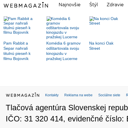
Najnovšie
Štýl
Zdravie
Pam Rabbit a
Komédia 6 gramov
Na konci Oak
Separ nahrali
odštartovala svoju
Street
titulnú pieseň k
kinojazdu v
filmu Bojovník
pražskej Lucerne
Kontakty
Reklama na webe
Sociálne siete
Tlačová agentúra Slovenskej republ
IČO: 31 320 414, evidenčné číslo