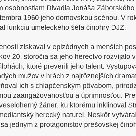
m osobnostiam Divadla Jonáša Záborského 
ptembra 1960 jeho domovskou scénou. V ro
l funkciu umeleckého šéfa činohry DJZ.
nosti získaval v epizódnych a menších pos
okov 20. storočia sa jeho herectvo rozvíjalo 
lohách, ktoré preverili jeho talent. Vystupo
dých mužov v hrách z najrôznejších drama
rňoval ich s chlapčenským pôvabom, prir
ornou zaangažovanosťou a úprimnosťou. Pre
veseloherný žáner, ku ktorému inklinoval S
ediantský herecký naturel. Neskôr vytvára
 sa jedným z protagonistov prešovskej činoh