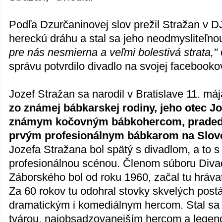
Podľa Dzurčaninovej slov prežil Stražan v D
hereckú dráhu a stal sa jeho neodmysliteľn
pre nás nesmierna a veľmi bolestivá strata,"
správu potvrdilo divadlo na svojej facebooko
Jozef Stražan sa narodil v Bratislave 11. má
zo známej bábkarskej rodiny, jeho otec Jo
známym kočovným bábkohercom, pradedo
prvým profesionálnym bábkarom na Slo
Jozefa Stražana bol spätý s divadlom, a to s
profesionálnou scénou. Členom súboru Diva
Záborského bol od roku 1960, začal tu hráva
Za 60 rokov tu odohral stovky skvelých post
dramatickým i komediálnym hercom. Stal sa
tvárou, najobsadzovanejším hercom a legen