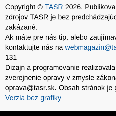
Copyright ©
TASR
2026. Publikovan
zdrojov TASR je bez predchádzaj
zakázané.
Ak máte pre nás tip, alebo zaujímavé
kontaktujte nás na
webmagazin@ta
131
Dizajn a programovanie realizoval
zverejnenie opravy v zmysle zákon
oprava@tasr.sk. Obsah stránok je
Verzia bez grafiky