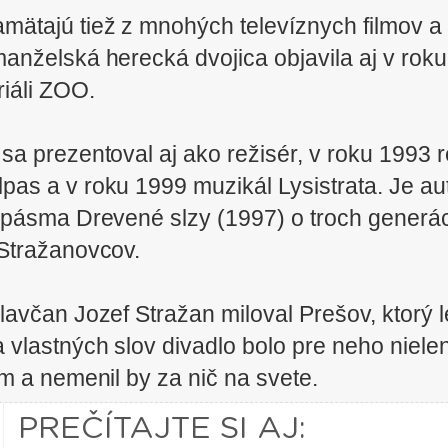
amätajú tiež z mnohých televíznych filmov a 
anželská herecká dvojica objavila aj v rok
riáli ZOO.
sa prezentoval aj ako režisér, v roku 1993 
lpas a v roku 1999 muzikál Lysistrata. Je a
pásma Drevené slzy (1997) o troch generác
Stražanovcov.
lavčan Jozef Stražan miloval Prešov, ktorý 
 vlastných slov divadlo bolo pre neho nielen
m a nemenil by za nič na svete.
PREČÍTAJTE SI AJ: