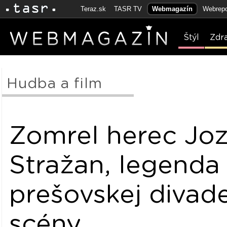
Teraz.sk
TASR TV
Webmagazín
Webrepo
Štýl
Zdr
Hudba a film
Zomrel herec Joz
Stražan, legenda
prešovskej divade
scény