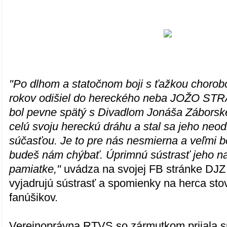
"Po dlhom a statočnom boji s ťažkou chorob
rokov odišiel do hereckého neba JOŽO STR
bol pevne spätý s Divadlom Jonáša Záborsk
celú svoju hereckú dráhu a stal sa jeho neo
súčasťou. Je to pre nás nesmierna a veľmi bo
budeš nám chýbať. Úprimnú sústrasť jeho na
pamiatke,"
uvádza na svojej FB stránke DJZ
vyjadrujú sústrasť a spomienky na herca sto
fanúšikov.
Verejnoprávna RTVS so zármutkom prijala s