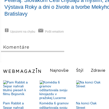
Peteraj: Slovákom Česi chýbajú a myslím, 
Výstava Roky a dni o živote a tvorbe Mekyho
Bratislavy
Upozorni na chybu
Pošli emailom
Komentáre
Najnovšie
Štýl
Zdravie
Pam Rabbit a
Komédia 6 gramov
Na konci Oak
Separ nahrali
odštartovala svoju
Street