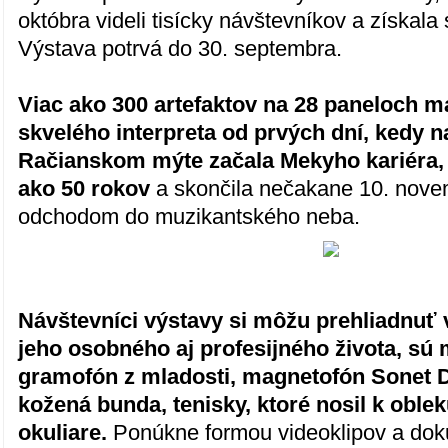
októbra videli tisícky návštevníkov a získala 
Výstava potrvá do 30. septembra.
Viac ako 300 artefaktov na 28 paneloch m
skvelého interpreta od prvých dní, kedy n
Račianskom mýte začala Mekyho kariéra, k
ako 50 rokov
a skončila nečakane 10. nove
odchodom do muzikantského neba.
Návštevníci výstavy si môžu prehliadnuť v
jeho osobného aj profesijného života, sú 
gramofón z mladosti, magnetofón Sonet D
kožená bunda, tenisky, ktoré nosil k oblek
okuliare.
Ponúkne formou videoklipov a dok