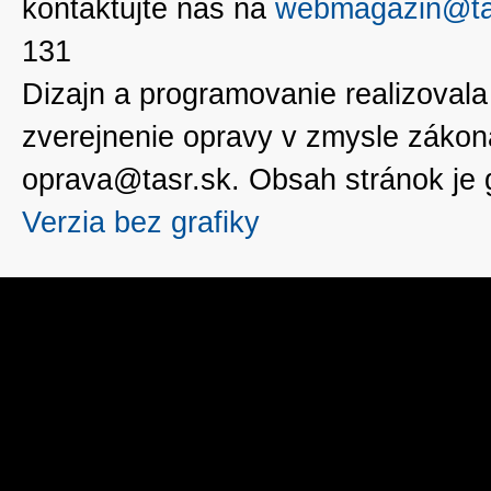
kontaktujte nás na
webmagazin@ta
131
Dizajn a programovanie realizoval
zverejnenie opravy v zmysle zákon
oprava@tasr.sk. Obsah stránok je
Verzia bez grafiky