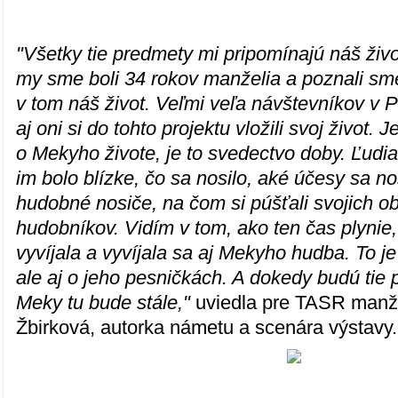
"Všetky tie predmety mi pripomínajú náš živ
my sme boli 34 rokov manželia a poznali sm
v tom náš život. Veľmi veľa návštevníkov v P
aj oni si do tohto projektu vložili svoj život. 
o Mekyho živote, je to svedectvo doby. Ľudia
im bolo blízke, čo sa nosilo, aké účesy sa nos
hudobné nosiče, na čom si púšťali svojich 
hudobníkov. Vidím v tom, ako ten čas plynie,
vyvíjala a vyvíjala sa aj Mekyho hudba. To j
ale aj o jeho pesničkách. A dokedy budú tie p
Meky tu bude stále,"
uviedla pre TASR manž
Žbirková, autorka námetu a scenára výstavy.