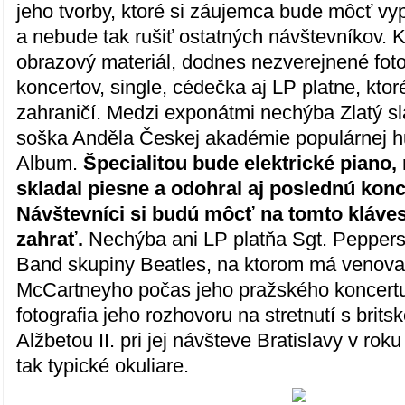
jeho tvorby, ktoré si záujemca bude môcť vy
a nebude tak rušiť ostatných návštevníkov. 
obrazový materiál, dodnes nezverejnené fotog
koncertov, single, cédečka aj LP platne, ktoré
zahraničí. Medzi exponátmi nechýba Zlatý sl
soška Anděla Českej akadémie populárnej 
Album.
Špecialitou bude elektrické piano
skladal piesne a odohral aj poslednú kon
Návštevníci si budú môcť na tomto kláves
zahrať.
Nechýba ani LP platňa Sgt. Peppers
Band skupiny Beatles, na ktorom má venova
McCartneyho počas jeho pražského koncertu
fotografia jeho rozhovoru na stretnutí s brit
Alžbetou II. pri jej návšteve Bratislavy v ro
tak typické okuliare.