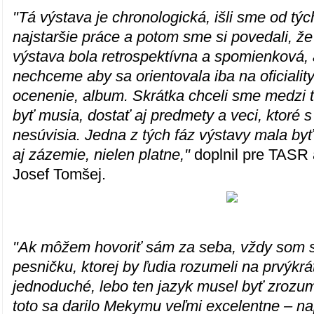
"Tá výstava je chronologická, išli sme od tý
najstaršie práce a potom sme si povedali, ž
výstava bola retrospektívna a spomienková, 
nechceme aby sa orientovala iba na oficialit
ocenenie, album. Skrátka chceli sme medzi t
byť musia, dostať aj predmety a veci, ktoré s
nesúvisia. Jedna z tých fáz výstavy mala by
aj zázemie, nielen platne,"
doplnil pre TASR 
Josef Tomšej.
"Ak môžem hovoriť sám za seba, vždy som s
pesničku, ktorej by ľudia rozumeli na prvýkrát
jednoduché, lebo ten jazyk musel byť zrozum
toto sa darilo Mekymu veľmi excelentne – na