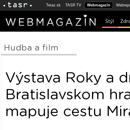
Teraz.sk
TASR TV
Webmagazín
Webrepo
Štýl
Zdr
Hudba a film
Výstava Roky a d
Bratislavskom hr
mapuje cestu Mir