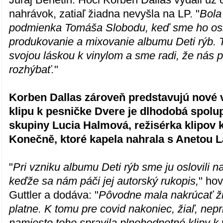
nahrávok, zatiaľ žiadna nevyšla na LP. "
Bola
podmienka Tomáša Slobodu, keď sme ho oslo
produkovanie a mixovanie albumu Deti rýb.
svojou láskou k vinylom a sme radi, že nás p
rozhýbať.
"
Korben Dallas zároveň predstavujú nové 
klipu k pesničke Dvere je dlhodobá spol
skupiny Lucia Halmová, režisérka klipov
Konečně, ktoré kapela nahrala s Anetou 
"
Pri vzniku albumu Deti rýb sme ju oslovili n
keďže sa nám páči jej autorský rukopis,
" ho
Guttler a dodáva: "
Pôvodne mala nakrúcať ž
platne. K tomu pre covid nakoniec, žiaľ, nepri
namiesto toho spravila plnohodnotné klipy k