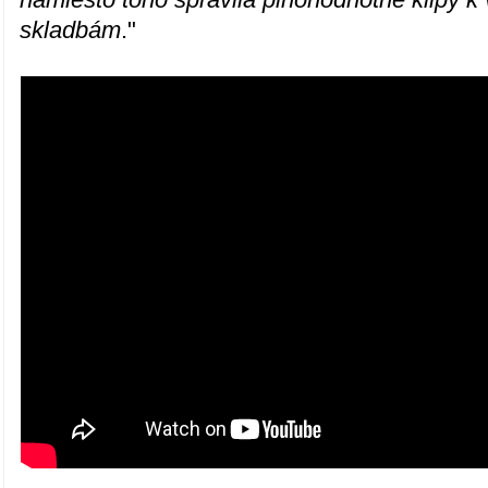
skladbám
."