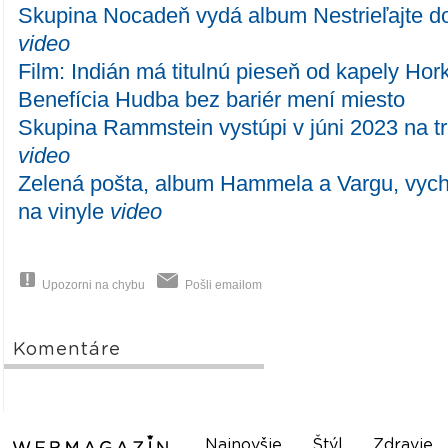
Skupina Nocadeň vydá album Nestrieľajte do 
video
Film: Indián má titulnú pieseň od kapely Ho
Benefícia Hudba bez bariér mení miesto
Skupina Rammstein vystúpi v júni 2023 na t
video
Zelená pošta, album Hammela a Vargu, vyc
na vinyle
video
Upozorni na chybu
Pošli emailom
Komentáre
Najnovšie
Štýl
Zdravie