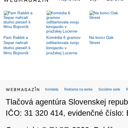
Pam Rabbit a
Komédia 6 gramov
Na konci Oak
Separ nahrali
odštartovala svoju
Street
titulnú pieseň k
kinojazdu v
filmu Bojovník
pražskej Lucerne
Kontakty
Reklama na webe
Sociálne siete
Tlačová agentúra Slovenskej republ
IČO: 31 320 414, evidenčné číslo