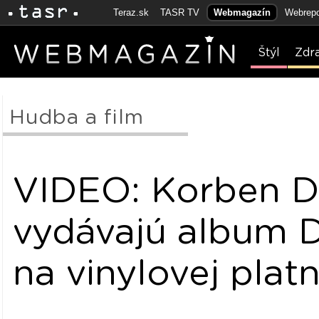
Teraz.sk
TASR TV
Webmagazín
Webrepo
Štýl
Zdr
Hudba a film
VIDEO: Korben D
vydávajú album D
na vinylovej platn