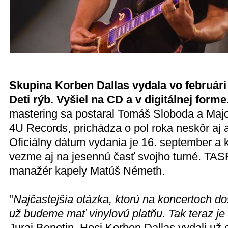
Skupina Korben Dallas vydala vo februári
Deti rýb. Vyšiel na CD a v digitálnej forme
mastering sa postaral Tomáš Sloboda a Maj
4U Records, prichádza o pol roka neskôr aj a
Oficiálny dátum vydania je 16. september a 
vezme aj na jesennú časť svojho turné. TAS
manažér kapely Matúš Németh.
"
Najčastejšia otázka, ktorú na koncertoch d
už budeme mať vinylovú platňu. Tak teraz je 
Juraj Benetin. Hoci Korben Dallas vydali už