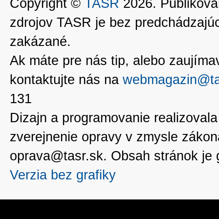
Copyright ©
TASR
2026. Publikovan
zdrojov TASR je bez predchádzaj
zakázané.
Ak máte pre nás tip, alebo zaujímavé
kontaktujte nás na
webmagazin@ta
131
Dizajn a programovanie realizoval
zverejnenie opravy v zmysle zákon
oprava@tasr.sk. Obsah stránok je
Verzia bez grafiky