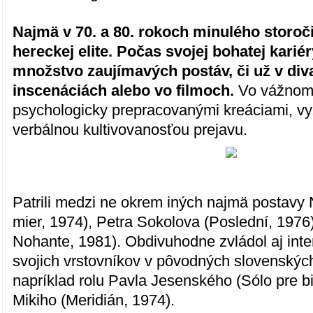
Najmä v 70. a 80. rokoch minulého storočia
hereckej elite. Počas svojej bohatej kariér
množstvo zaujímavých postáv, či už v diva
inscenáciách alebo vo filmoch.
Vo vážnom r
psychologicky prepracovanými kreáciami, vy
verbálnou kultivovanosťou prejavu.
Patrili medzi ne okrem iných najmä postavy 
mier, 1974), Petra Sokolova (Poslední, 1976
Nohante, 1981). Obdivuhodne zvládol aj inte
svojich vrstovníkov v pôvodných slovenskýc
napríklad rolu Pavla Jesenského (Sólo pre bi
Mikiho (Meridián, 1974).