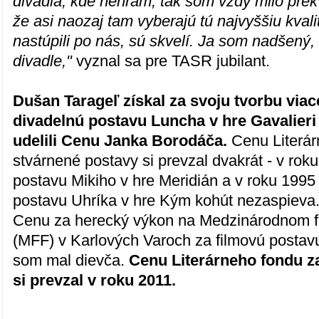
divadla, kde nehrám, tak som vždy milo pre
že asi naozaj tam vyberajú tú najvyššiu kvalit
nastúpili po nás, sú skvelí. Ja som nadšený,
divadle,"
vyznal sa pre TASR jubilant.
Dušan Tarageľ získal za svoju tvorbu viac
divadelnú postavu Luncha v hre Gavalieri
udelili Cenu Janka Borodáča.
Cenu Literá
stvárnené postavy si prevzal dvakrát - v rok
postavu Mikiho v hre Meridián a v roku 1995
postavu Uhríka v hre Kým kohút nezaspieva.
Cenu za herecký výkon na Medzinárodnom fi
(MFF) v Karlových Varoch za filmovú postav
som mal dievča.
Cenu Literárneho fondu za
si prevzal v roku 2011.