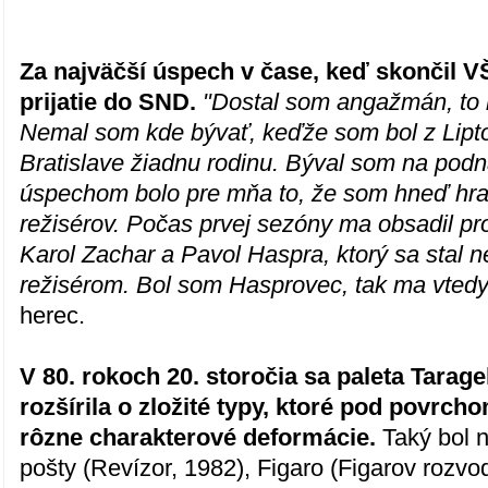
Za najväčší úspech v čase, keď skončil 
prijatie do SND.
"Dostal som angažmán, to 
Nemal som kde bývať, keďže som bol z Lipt
Bratislave žiadnu rodinu. Býval som na po
úspechom bolo pre mňa to, že som hneď hra
režisérov. Počas prvej sezóny ma obsadil pr
Karol Zachar a Pavol Haspra, ktorý sa stal 
režisérom. Bol som Hasprovec, tak ma vtedy 
herec.
V 80. rokoch 20. storočia sa paleta Tarag
rozšírila o zložité typy, ktoré pod povrch
rôzne charakterové deformácie.
Taký bol n
pošty (Revízor, 1982), Figaro (Figarov rozvo