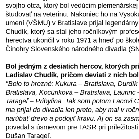
svojho otca, ktorý bol vedúcim plemenárskej 
študovať na veterinu. Nakoniec ho na Vysok
umení (VŠMU) v Bratislave prijal legendárny
Chudík, ktorý sa stal jeho ročníkovým profe
herectva ukončil v roku 1971 a hneď po škol
Činohry Slovenského národného divadla (S
Bol jedným z desiatich hercov, ktorých p
Ladislav Chudík, pričom deviati z nich bol
"Bolo to hrozné: Kukura – Bratislava, Durdík 
Bratislava, Kocúriková – Bratislava, Laurinc 
Tarageľ – Pribylina. Tak som potom Lacovi C
ma prijal do divadla len preto, aby mal v roč
narúbať drevo a podojiť kravu. Aj on sa zasm
povedal s úsmevom pre TASR pri príležitosti 
Dušan Tarageľ.