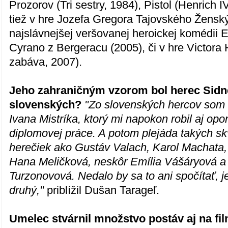
Prozorov (Tri sestry, 1984), Pistol (Henrich I
tiež v hre Jozefa Gregora Tajovského Ženský
najslávnejšej veršovanej heroickej komédi
Cyrano z Bergeracu (2005), či v hre Victora
zabáva, 2007).
Jeho zahraničným vzorom bol herec Sidne
slovenských?
"Zo slovenských hercov som 
Ivana Mistríka, ktorý mi napokon robil aj op
diplomovej práce. A potom plejáda takých sk
herečiek ako Gustáv Valach, Karol Machata
Hana Meličková, neskôr Emília Vášáryová a
Turzonovová. Nedalo by sa to ani spočítať, j
druhý,"
priblížil Dušan Tarageľ.
Umelec stvárnil množstvo postáv aj na fi