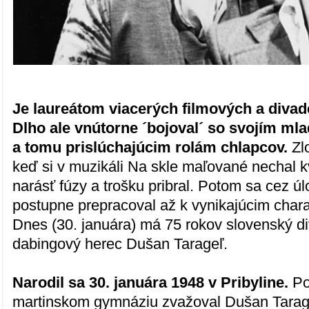
Je laureátom viacerých filmových a divad
Dlho ale vnútorne ´bojoval´ so svojím m
a tomu prislúchajúcim rolám chlapcov.
Zlo
keď si v muzikáli Na skle maľované nechal kv
narásť fúzy a trošku pribral. Potom sa cez 
postupne prepracoval až k vynikajúcim char
Dnes (30. januára) má 75 rokov slovenský di
dabingový herec Dušan Tarageľ.
Narodil sa 30. januára 1948 v Pribyline.
Po
martinskom gymnáziu zvažoval Dušan Tarage