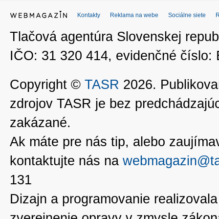
Kontakty
Reklama na webe
Sociálne siete
Tlačová agentúra Slovenskej republ
IČO: 31 320 414, evidenčné číslo
Copyright ©
TASR
2026. Publikovan
zdrojov TASR je bez predchádzaj
zakázané.
Ak máte pre nás tip, alebo zaujímavé
kontaktujte nás na
webmagazin@ta
131
Dizajn a programovanie realizoval
zverejnenie opravy v zmysle zákon