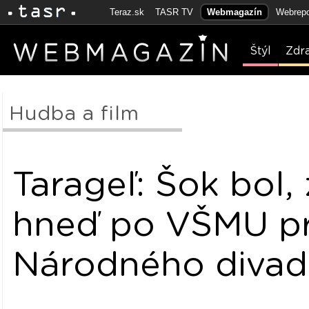
Teraz.sk
TASR TV
Webmagazín
Webrepo
Štýl
Zdr
Hudba a film
Tarageľ: Šok bol,
hneď po VŠMU pri
Národného divad