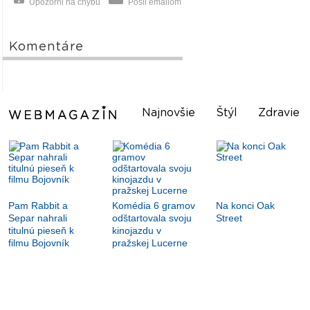
Upozorni na chybu
Pošli emailom
Komentáre
Najnovšie
Štýl
Zdravie
Pam Rabbit a
Komédia 6 gramov
Na konci Oak
Separ nahrali
odštartovala svoju
Street
titulnú pieseň k
kinojazdu v
filmu Bojovník
pražskej Lucerne