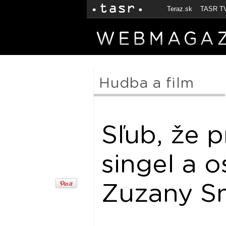
Teraz.sk
TASR T
Hudba a film
Sľub, že p
singel a 
Zuzany S