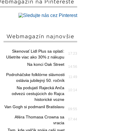
ebmagazín na Pintereste
Webmagazín najnovšie
Skenovať Lidl Plus sa oplatí:
17:23
Ušetrite viac ako 30% z nákupu
Na konci Oak Street
14:56
Podroháčske folklórne slávnosti
11:49
oslávia jubilejný 50. ročník
Na podujatí Rajecká Anča
10:14
odvezú cestujúcich do Rajca
historické vozne
Van Gogh si podmanil Bratislavu
09:55
Aféra Thomasa Crowna sa
07:44
vracia
Tam, kde valčík spája celý svet