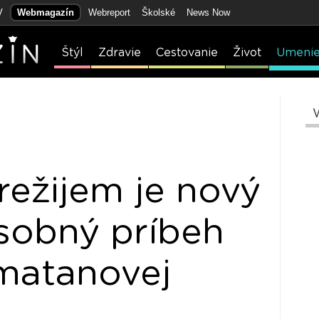
V
Webmagazín
Webreport
Školské
News Now
Štýl
Zdravie
Cestovanie
Život
Umeni
režijem je nový
osobný príbeh
matanovej