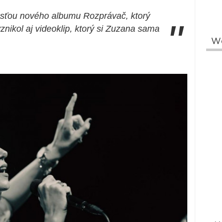
esťou nového albumu Rozprávač, ktorý
"
znikol aj videoklip, ktorý si Zuzana sama
W