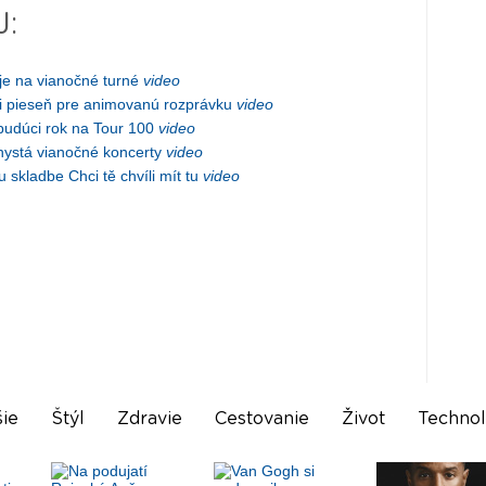
J:
je na vianočné turné
video
i pieseň pre animovanú rozprávku
video
budúci rok na Tour 100
video
hystá vianočné koncerty
video
 skladbe Chci tě chvíli mít tu
video
ie
Štýl
Zdravie
Cestovanie
Život
Technol