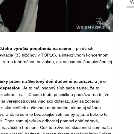
W
20.teho výročia pôsobenia na scéne
– po dvoch
vitácia (33 týždňov v TOP10), a intenzívnom koncertnom
s treťou tohoročnou novinkou, asi najosobnejšou piesňou jej
icky práve na Svetový deň duševného zdravia a je o
 depresiou.
Je to môj osobný sľub sebe samej, že to
 zachrániť sa... Chcem touto pesničkou poukázať na to, že
a verejnosti oveľa viac ako doteraz, aby sa zotierali
pia s akoukoľvek duševnou nepohodou, alebo aj vážnou
. Urobila som to bez akejkoľvek hanby aj ja, a bolo to to
iť. Dnes som aj vďaka odbornej pomoci opäť zdravá,
la najväčším hrdinom. Cez túto životnú skúsenosť som našla
la som vlastnú hodnotu, a teraz chcem pomáhať iným ľuďom,