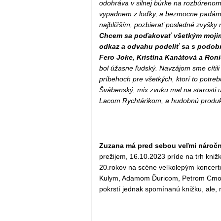
odohráva v silnej búrke na rozbúrenom
vypadnem z loďky, a bezmocne padám 
najbližším, pozbierať posledné zvyšky m
Chcem sa poďakovať všetkým mojim 
odkaz a odvahu podeliť sa s podobn
Fero Joke, Kristína Kanátová a Ron
bol úžasne ľudský. Navzájom sme cítili
príbehoch pre všetkých, ktorí to potre
Švábenský, mix zvuku mal na starosti 
Lacom Rychtárikom, a hudobnú produkc
Zuzana má pred sebou veľmi náročn
prežijem, 16.10.2023 príde na trh knižka
20.rokov na scéne veľkolepým koncer
Kulym, Adamom Ďuricom, Petrom Cmorik
pokrstí jednak spomínanú knižku, ale,