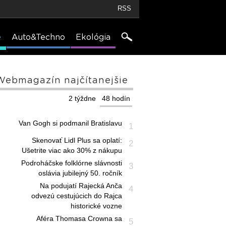
RSS
e
Auto&Techno
Ekológia
Webmagazín najčítanejšie
2 týždne
48 hodín
Van Gogh si podmanil Bratislavu
1
Skenovať Lidl Plus sa oplatí:
2
Ušetrite viac ako 30% z nákupu
Podroháčske folklórne slávnosti
3
oslávia jubilejný 50. ročník
Na podujatí Rajecká Anča
4
odvezú cestujúcich do Rajca
historické vozne
Aféra Thomasa Crowna sa
5