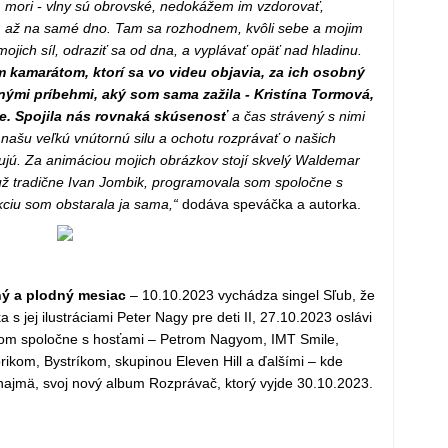
 mori - vlny sú obrovské, nedokážem im vzdorovať,
až na samé dno. Tam sa rozhodnem, kvôli sebe a mojim
ojich síl, odraziť sa od dna, a vyplávať opäť nad hladinu.
kamarátom, ktorí sa vo videu objavia, za ich osobný
ými príbehmi, aký som sama zažila - Kristína Tormová,
ie. Spojila nás rovnaká skúsenosť
a čas strávený s nimi
 našu veľkú vnútornú silu a ochotu rozprávať o našich
bujú. Za animáciou mojich obrázkov stojí skvelý Waldemar
už tradične Ivan Jombik, programovala som spoločne s
iu som obstarala ja sama,“
dodáva speváčka a autorka.
ý a plodný mesiac
– 10.10.2023 vychádza singel Sľub, že
 s jej ilustráciami Peter Nagy pre deti II, 27.10.2023 oslávi
tom spoločne s hosťami – Petrom Nagyom, IMT Smile,
om, Bystríkom, skupinou Eleven Hill a ďalšími – kde
 najmä, svoj nový album Rozprávač, ktorý vyjde 30.10.2023.