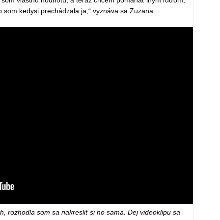
o som kedysi prechádzala ja,“ vyznáva sa Zuzana
h, rozhodla som sa nakresliť si ho sama. Dej videoklipu sa