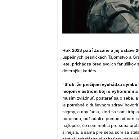
Rok 2023 patrí Zuzane a jej oslave 
úspešných pesničkách Tajomstvo a Gra
lete, prichádza pred svojich fanúšikov 
doterajšej kariéry.
“Sľub, že prežijem vychádza symbol
mojom vlastnom boji s vyhorením a
musím zvládnuť, postarať sa o seba, a
je potrebné o duševnom zdraví hovoriť n
stigmy, a aby ľudia, ktorí sa sami trá
poruchou, požiadali o pomoc odborníkov
najlepšie, čo som mohla pre seba urob
silnejšia, a sama pre seba som sa sta
cestu k sebaláske aj sebaúcte, objavi