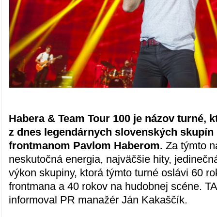
Habera & Team Tour 100 je názov turné, k
z dnes legendárnych slovenských skupín 
frontmanom Pavlom Haberom.
Za týmto n
neskutočná energia, najväčšie hity, jedinečn
výkon skupiny, ktorá týmto turné oslávi 60 r
frontmana a 40 rokov na hudobnej scéne. T
informoval PR manažér Ján Kakaščík.