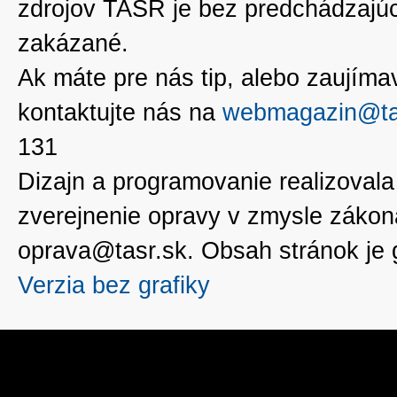
zdrojov TASR je bez predchádzaj
zakázané.
Ak máte pre nás tip, alebo zaujímavé
kontaktujte nás na
webmagazin@ta
131
Dizajn a programovanie realizoval
zverejnenie opravy v zmysle zákon
oprava@tasr.sk. Obsah stránok je
Verzia bez grafiky