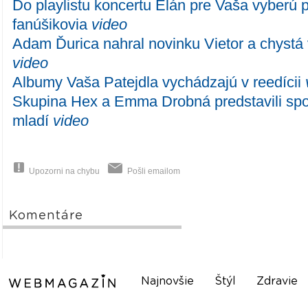
Do playlistu koncertu Elán pre Vaša vyberú 
fanúšikovia
video
Adam Ďurica nahral novinku Vietor a chystá
video
Albumy Vaša Patejdla vychádzajú v reedícii
Skupina Hex a Emma Drobná predstavili sp
mladí
video
Upozorni na chybu
Pošli emailom
Komentáre
Najnovšie
Štýl
Zdravie