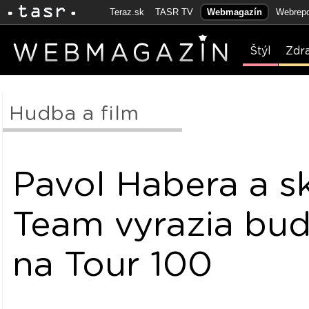
Teraz.sk
TASR TV
Webmagazín
Webrepo
Štýl
Zdr
Hudba a film
Pavol Habera a s
Team vyrazia bud
na Tour 100