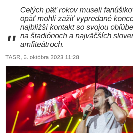
Celých päť rokov museli fanúšiko
opäť mohli zažiť vypredané konce
najbližší kontakt so svojou obľú
"
na štadiónoch a najväčších slov
amfiteátroch.
TASR, 6. októbra 2023 11:28