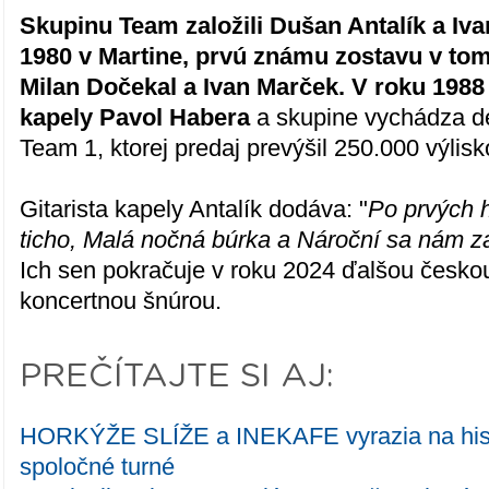
Skupinu Team založili Dušan Antalík a Iva
1980 v Martine, prvú známu zostavu v tom
Milan Dočekal a Ivan Marček. V roku 1988
kapely Pavol Habera
a skupine vychádza d
Team 1, ktorej predaj prevýšil 250.000 výlisk
Gitarista kapely Antalík dodáva: "
Po prvých 
ticho, Malá nočná búrka a Nároční sa nám za
Ich sen pokračuje v roku 2024 ďalšou česko
koncertnou šnúrou.
PREČÍTAJTE SI AJ:
HORKÝŽE SLÍŽE a INEKAFE vyrazia na hist
spoločné turné