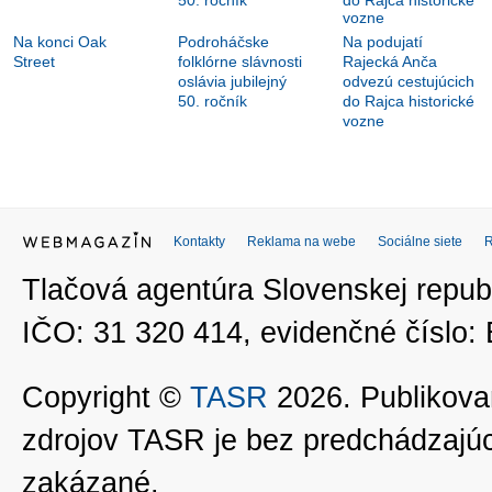
Na konci Oak
Podroháčske
Na podujatí
Street
folklórne slávnosti
Rajecká Anča
oslávia jubilejný
odvezú cestujúcich
50. ročník
do Rajca historické
vozne
Kontakty
Reklama na webe
Sociálne siete
Tlačová agentúra Slovenskej republ
IČO: 31 320 414, evidenčné číslo
Copyright ©
TASR
2026. Publikovan
zdrojov TASR je bez predchádzaj
zakázané.