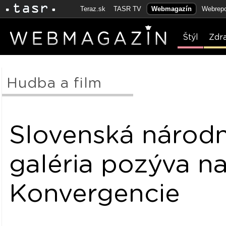
Teraz.sk
TASR TV
Webmagazín
Webrepo
Štýl
Zdr
Hudba a film
Slovenská národ
galéria pozýva na
Konvergencie