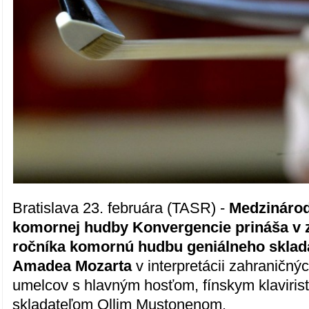
Bratislava 23. februára (TASR) -
Medzinárodn
komornej hudby Konvergencie prináša v zi
ročníka komornú hudbu geniálneho sklad
Amadea Mozarta
v interpretácii zahraničný
umelcov s hlavným hosťom, fínskym klaviris
skladateľom Ollim Mustonenom.