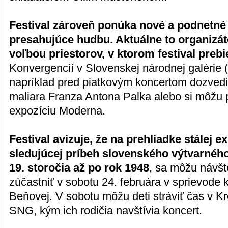
Festival zároveň ponúka nové a podnetné 
presahujúce hudbu. Aktuálne to organizáto
voľbou priestorov, v ktorom festival preb
Konvergencií v Slovenskej národnej galérie 
napríklad pred piatkovým koncertom dozvedi
maliara Franza Antona Palka alebo si môžu p
expozíciu Moderna.
Festival avizuje, že na prehliadke stálej 
sledujúcej príbeh slovenského výtvarnéh
19. storočia až po rok 1948
, sa môžu návšt
zúčastniť v sobotu 24. februára v sprievode 
Beňovej. V sobotu môžu deti stráviť čas v Kr
SNG, kým ich rodičia navštívia koncert.