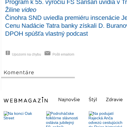
Program k 55. výročiu FS Šarišan uvidia v T
Žiline
video
Činohra SND uviedla premiéru inscenácie Je
Cenu Nadácie Tatra banky získali D. Burano
DPOH spúšťa vlastný podcast
Upozorni na chybu
Pošli emailom
Komentáre
Najnovšie
Štýl
Zdravie