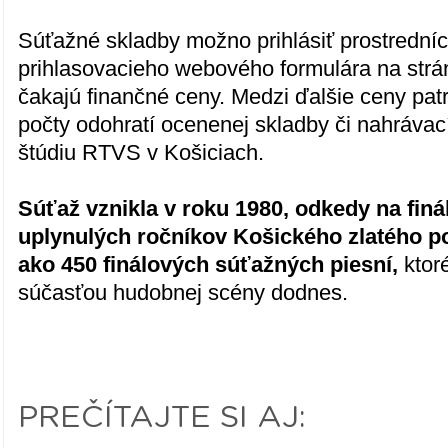
Súťažné skladby možno prihlásiť prostrední
prihlasovacieho webového formulára na str
čakajú finančné ceny. Medzi ďalšie ceny pat
počty odohratí ocenenej skladby či nahráva
štúdiu RTVS v Košiciach.
Súťaž vznikla v roku 1980, odkedy na fin
uplynulých ročníkov Košického zlatého p
ako 450 finálových súťažných piesní,
ktor
súčasťou hudobnej scény dodnes.
PREČÍTAJTE SI AJ: