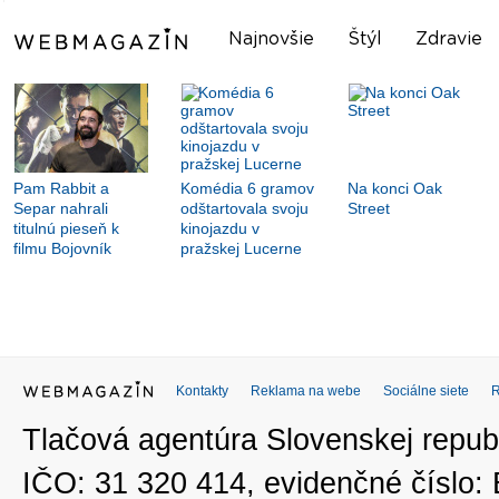
Najnovšie
Štýl
Zdravie
Pam Rabbit a
Komédia 6 gramov
Na konci Oak
Separ nahrali
odštartovala svoju
Street
titulnú pieseň k
kinojazdu v
filmu Bojovník
pražskej Lucerne
Kontakty
Reklama na webe
Sociálne siete
Tlačová agentúra Slovenskej republ
IČO: 31 320 414, evidenčné číslo