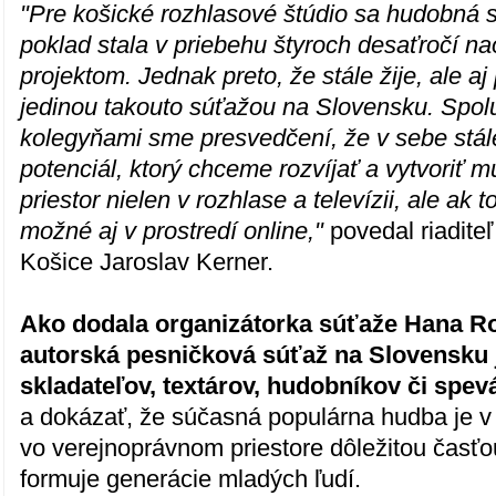
"Pre košické rozhlasové štúdio sa hudobná s
poklad stala v priebehu štyroch desaťročí n
projektom. Jednak preto, že stále žije, ale aj 
jedinou takouto súťažou na Slovensku. Spol
kolegyňami sme presvedčení, že v sebe stál
potenciál, ktorý chceme rozvíjať a vytvoriť 
priestor nielen v rozhlase a televízii, ale ak 
možné aj v prostredí online,"
povedal riadite
Košice Jaroslav Kerner.
Ako dodala organizátorka súťaže Hana Ro
autorská pesničková súťaž na Slovensku j
skladateľov, textárov, hudobníkov či spevá
a dokázať, že súčasná populárna hudba je v 
vo verejnoprávnom priestore dôležitou časťo
formuje generácie mladých ľudí.