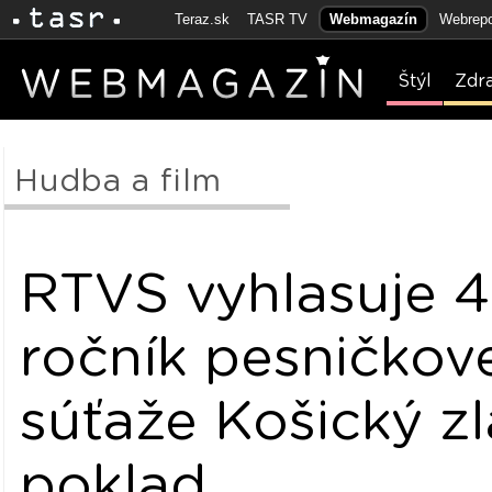
Teraz.sk
TASR TV
Webmagazín
Webrepo
Štýl
Zdr
Hudba a film
RTVS vyhlasuje 4
ročník pesničkov
súťaže Košický zl
poklad