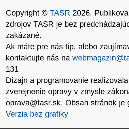
Copyright ©
TASR
2026. Publikovan
zdrojov TASR je bez predchádzaj
zakázané.
Ak máte pre nás tip, alebo zaujímavé
kontaktujte nás na
webmagazin@ta
131
Dizajn a programovanie realizoval
zverejnenie opravy v zmysle zákon
oprava@tasr.sk. Obsah stránok je
Verzia bez grafiky