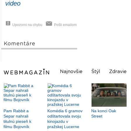
video
Upozorni na chybu
Pošli emailom
Komentáre
Najnovšie
Štýl
Zdravie
Pam Rabbit a
Komédia 6 gramov
Na konci Oak
Separ nahrali
odštartovala svoju
Street
titulnú pieseň k
kinojazdu v
filmu Bojovník
pražskej Lucerne