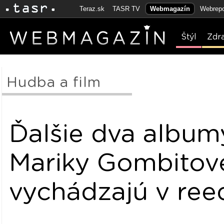
Teraz.sk
TASR TV
Webmagazín
Webrepo
Štýl
Zdr
Hudba a film
Ďalšie dva album
Mariky Gombitov
vychádzajú v reed