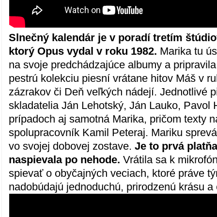
Slnečný kalendár je v poradí tretím štú
ktorý Opus vydal v roku 1982.
Marika tu ú
na svoje predchádzajúce albumy a pripravil
pestrú kolekciu piesní vrátane hitov Máš v 
zázrakov či Deň veľkých nádejí. Jednotlivé pi
skladatelia Ján Lehotský, Ján Lauko, Pavol
prípadoch aj samotná Marika, pričom texty nap
spolupracovník Kamil Peteraj. Mariku spre
vo svojej dobovej zostave.
Je to prvá platň
naspievala po nehode.
Vrátila sa k mikrofó
spievať o obyčajných veciach, ktoré práve tý
nadobúdajú jednoduchú, prirodzenú krásu a