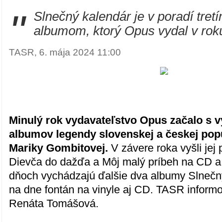
"
Slnečný kalendár je v poradí tre
albumom, ktorý Opus vydal v rok
TASR, 6. mája 2024 11:00
Minulý rok vydavateľstvo Opus začalo s v
albumov legendy slovenskej a českej pop
Mariky Gombitovej.
V závere roka vyšli jej
Dievča do dažďa a Môj malý príbeh na CD a 
dňoch vychádzajú ďalšie dva albumy Slnečn
na dne fontán na vinyle aj CD. TASR infor
Renáta Tomášová.