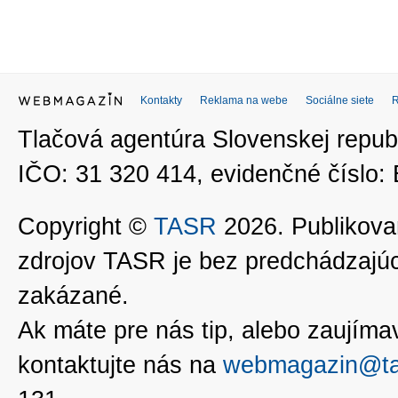
Kontakty
Reklama na webe
Sociálne siete
Tlačová agentúra Slovenskej republ
IČO: 31 320 414, evidenčné číslo
Copyright ©
TASR
2026. Publikovan
zdrojov TASR je bez predchádzaj
zakázané.
Ak máte pre nás tip, alebo zaujímavé
kontaktujte nás na
webmagazin@ta