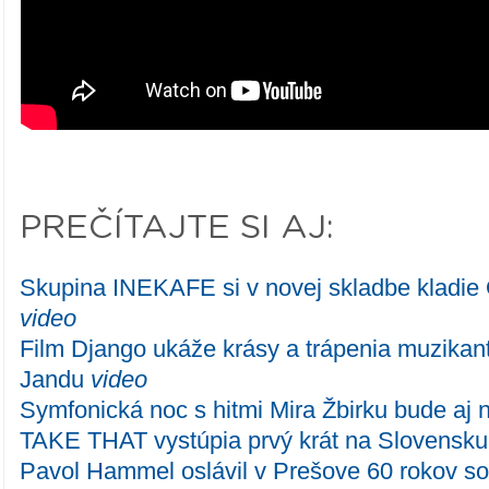
PREČÍTAJTE SI AJ:
Skupina INEKAFE si v novej skladbe kladie 
video
Film Django ukáže krásy a trápenia muzikan
Jandu
video
Symfonická noc s hitmi Mira Žbirku bude aj
TAKE THAT vystúpia prvý krát na Slovensk
Pavol Hammel oslávil v Prešove 60 rokov s