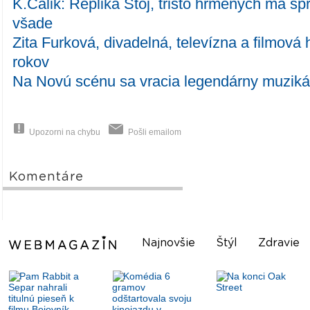
K.Čálik: Replika Stoj, tristo hrmených ma sp
všade
Zita Furková, divadelná, televízna a filmová 
rokov
Na Novú scénu sa vracia legendárny muziká
Upozorni na chybu
Pošli emailom
Komentáre
Najnovšie
Štýl
Zdravie