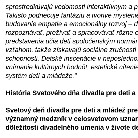
sprostredkúvajú vedomosti interaktívnym a
Takisto podnecuje fantáziu a tvorivé mysleni
budovanie empatie a emocionálny rozvoj – de
rozpoznávať, prežívať a spracovávať rôzne 
predstavenia učia deti spoločenským norm
vzťahom, takže získavajú sociálne zručnosti
schopnosti. Detské inscenácie v neposledn
vnímanie kultúrnych hodnôt, estetické cíten
systém detí a mládeže.“
História Svetového dňa divadla pre deti a
Svetový deň divadla pre deti a mládež pr
významný medzník v celosvetovom uznan
dôležitosti divadelného umenia v živote de