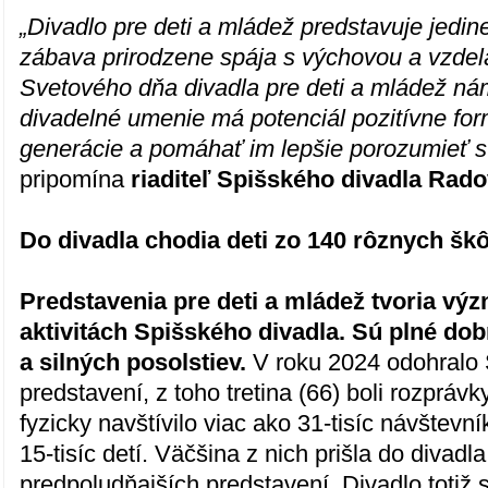
„Divadlo pre deti a mládež predstavuje jedin
zábava prirodzene spája s výchovou a vzde
Svetového dňa divadla pre deti a mládež ná
divadelné umenie má potenciál pozitívne fo
generácie a pomáhať im lepšie porozumieť sv
pripomína
riaditeľ Spišského divadla Rado
Do divadla chodia deti zo 140 rôznych škô
Predstavenia pre deti a mládež tvoria vý
aktivitách Spišského divadla. Sú plné dob
a silných posolstiev.
V roku 2024 odohralo 
predstavení, z toho tretina (66) boli rozprávk
fyzicky navštívilo viac ako 31-tisíc návštevn
15-tisíc detí. Väčšina z nich prišla do divadl
predpoludňajších predstavení. Divadlo totiž 