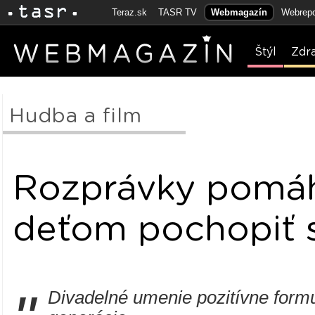
Teraz.sk
TASR TV
Webmagazín
Webrepo
Štýl
Zdr
Hudba a film
Rozprávky pomá
deťom pochopiť 
Divadelné umenie pozitívne form