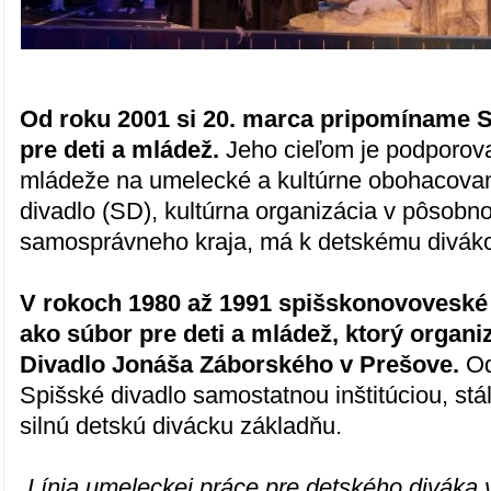
Od roku 2001 si 20. marca pripomíname S
pre deti a mládež.
Jeho cieľom je podporova
mládeže na umelecké a kultúrne obohacovan
divadlo (SD), kultúrna organizácia v pôsobn
samosprávneho kraja, má k detskému divákov
V rokoch 1980 až 1991 spišskonovoveské 
ako súbor pre deti a mládež, ktorý organi
Divadlo Jonáša Záborského v Prešove.
Od
Spišské divadlo samostatnou inštitúciou, stá
silnú detskú divácku základňu.
„Línia umeleckej práce pre detského diváka