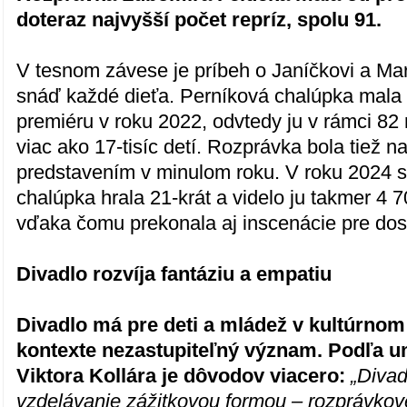
doteraz najvyšší počet repríz, spolu 91.
V tesnom závese je príbeh o Janíčkovi a Mar
snáď každé dieťa. Perníková chalúpka mala
premiéru v roku 2022, odvtedy ju v rámci 82 
viac ako 17-tisíc detí. Rozprávka bola tiež 
predstavením v minulom roku. V roku 2024 
chalúpka hrala 21-krát a videlo ju takmer 4 
vďaka čomu prekonala aj inscenácie pre dos
Divadlo rozvíja fantáziu a empatiu
Divadlo má pre deti a mládež v kultúrno
kontexte nezastupiteľný význam. Podľa 
Viktora Kollára je dôvodov viacero:
„Diva
vzdelávanie zážitkovou formou – rozprávkov