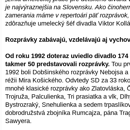
je najvýraznejšia na Slovensku. Ako činohern
zamerania máme v repertoári päť rozprávok, č
zdôrazňuje umelecký šéf divadla Viktor Kollá
Rozprávky zabávajú, vzdelávajú aj vycho
Od roku 1992 doteraz uviedlo divadlo 174 
takmer 50 predstavovali rozprávky.
Tou pr
1992 boli Dobšinského rozprávky Nebojsa a
réžii Mira Košického. Odvtedy SD za 33 roko
mnohé klasické rozprávky ako Zlatovláska, 
Trojruža, Palculienka, Tri prasiatka a vlk, Dlh
Bystrozraký, Snehulienka a sedem trpaslíkov,
dobrodružstvá zbojníka Rumcajza, pána Tra
Sawyera.