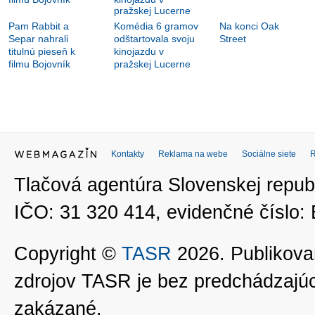
Pam Rabbit a
Komédia 6 gramov
Na konci Oak
Separ nahrali
odštartovala svoju
Street
titulnú pieseň k
kinojazdu v
filmu Bojovník
pražskej Lucerne
Kontakty
Reklama na webe
Sociálne siete
Tlačová agentúra Slovenskej republ
IČO: 31 320 414, evidenčné číslo
Copyright ©
TASR
2026. Publikovan
zdrojov TASR je bez predchádzaj
zakázané.