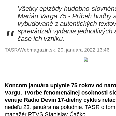
Všetky epizódy hudobno-slovnéh
Marián Varga 75 - Príbeh hudby 
vybudované z autentických textov
"
sprevádzali vydania jednotlivých
čase ich vzniku.
TASR/Webmagazin.sk, 20. januára 2022 13:46
Koncom januára uplynie 75 rokov od nar
Vargu. Tvorbe fenomenálnej osobnosti s
venuje Rádio Devín 17-dielny cyklus relác
nedeľu 23. januára na poludnie. TASR o tom
manažér RTVS Stanislav Čačko.