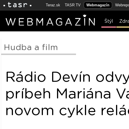
Teraz.sk
TASR TV
Webmagazín
Webrepo
Štýl
Zdr
Hudba a film
Rádio Devín odvy
príbeh Mariána V
novom cykle relác