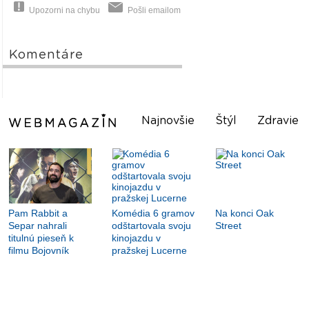
Upozorni na chybu
Pošli emailom
Komentáre
Najnovšie
Štýl
Zdravie
Pam Rabbit a
Komédia 6 gramov
Na konci Oak
Separ nahrali
odštartovala svoju
Street
titulnú pieseň k
kinojazdu v
filmu Bojovník
pražskej Lucerne