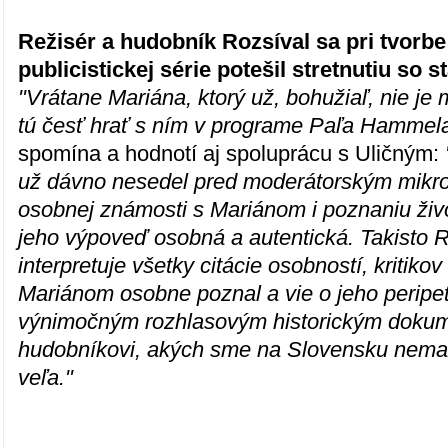
Režisér a hudobník Rozsíval sa pri tvorb
publicistickej série potešil stretnutiu so
"Vrátane Mariána, ktorý už, bohužiaľ, nie j
tú česť hrať s ním v programe Paľa Hammel
spomína a hodnotí aj spoluprácu s Uličným:
už dávno nesedel pred moderátorským mikr
osobnej známosti s Mariánom i poznaniu živ
jeho výpoveď osobná a autentická. Takisto R
interpretuje všetky citácie osobností, kritiko
Mariánom osobne poznal a vie o jeho peripet
výnimočným rozhlasovým historickým dokum
hudobníkovi, akých sme na Slovensku nema
veľa."