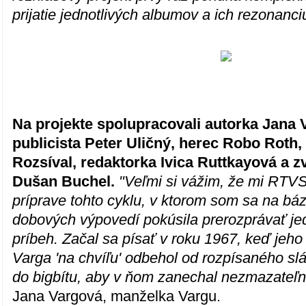
prijatie jednotlivých albumov a ich rezonanci
Na projekte spolupracovali autorka Jana
publicista Peter Uličný, herec Robo Roth,
Rozsíval, redaktorka Ivica Ruttkayová a 
Dušan Buchel.
"Veľmi si vážim, že mi RTVS 
príprave tohto cyklu, v ktorom som sa na bá
dobových výpovedí pokúsila prerozprávať je
príbeh. Začal sa písať v roku 1967, keď jeho
Varga 'na chvíľu' odbehol od rozpísaného sl
do bigbítu, aby v ňom zanechal nezmazateľn
Jana Vargová, manželka Vargu.