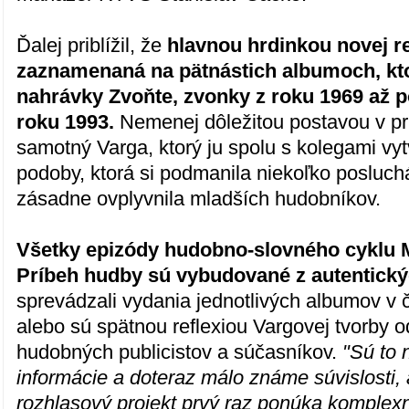
Ďalej priblížil, že
hlavnou hrdinkou novej re
zaznamenaná na pätnástich albumoch, kt
nahrávky Zvoňte, zvonky z roku 1969 až p
roku 1993.
Nemenej dôležitou postavou v pr
samotný Varga, ktorý ju spolu s kolegami vytvo
podoby, ktorá si podmanila niekoľko posluch
zásadne ovplyvnila mladších hudobníkov.
Všetky epizódy hudobno-slovného cyklu M
Príbeh hudby sú vybudované z autentický
sprevádzali vydania jednotlivých albumov v 
alebo sú spätnou reflexiou Vargovej tvorby
hudobných publicistov a súčasníkov.
"Sú to 
informácie a doteraz málo známe súvislosti, 
rozhlasový projekt prvý raz ponúka komplex