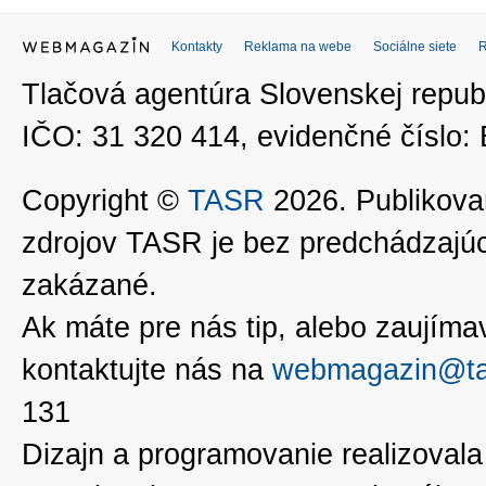
Kontakty
Reklama na webe
Sociálne siete
Tlačová agentúra Slovenskej republ
IČO: 31 320 414, evidenčné číslo
Copyright ©
TASR
2026. Publikovan
zdrojov TASR je bez predchádzaj
zakázané.
Ak máte pre nás tip, alebo zaujímavé
kontaktujte nás na
webmagazin@ta
131
Dizajn a programovanie realizoval