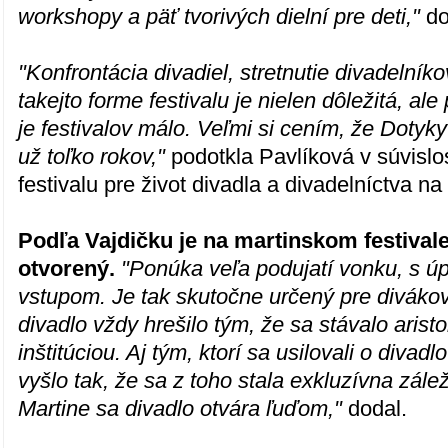
workshopy a päť tvorivých dielní pre deti,"
do
"Konfrontácia divadiel, stretnutie divadelník
takejto forme festivalu je nielen dôležitá, ale
je festivalov málo. Veľmi si cením, že Dotyk
už toľko rokov,"
podotkla Pavlíková v súvislos
festivalu pre život divadla a divadelníctva n
Podľa Vajdičku je na martinskom festivale 
otvorený.
"Ponúka veľa podujatí vonku, s ú
vstupom. Je tak skutočne určený pre diváko
divadlo vždy hrešilo tým, že sa stávalo arist
inštitúciou. Aj tým, ktorí sa usilovali o divadl
vyšlo tak, že sa z toho stala exkluzívna zálež
Martine sa divadlo otvára ľuďom,"
dodal.