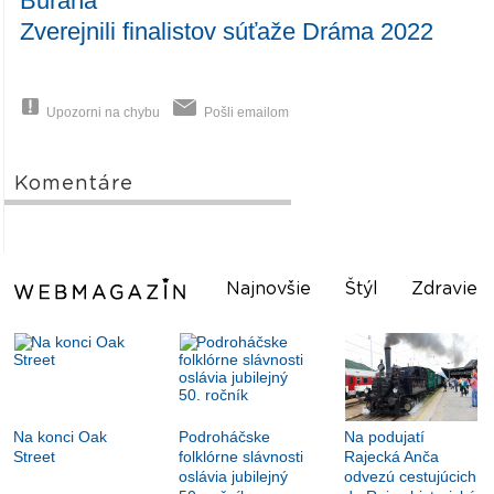
Burana
Zverejnili finalistov súťaže Dráma 2022
Upozorni na chybu
Pošli emailom
Komentáre
Najnovšie
Štýl
Zdravie
Na konci Oak
Podroháčske
Na podujatí
Street
folklórne slávnosti
Rajecká Anča
oslávia jubilejný
odvezú cestujúcich