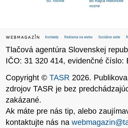
50. ročník
do Rajca historické
vozne
Kontakty
Reklama na webe
Sociálne siete
Tlačová agentúra Slovenskej republ
IČO: 31 320 414, evidenčné číslo
Copyright ©
TASR
2026. Publikovan
zdrojov TASR je bez predchádzaj
zakázané.
Ak máte pre nás tip, alebo zaujímavé
kontaktujte nás na
webmagazin@ta