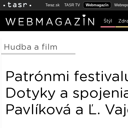
Teraz.sk
TASR TV
Webmagazín
Webrepo
Štýl
Zdr
Hudba a film
Patrónmi festival
Dotyky a spojenia
Pavlíková a Ľ. Va