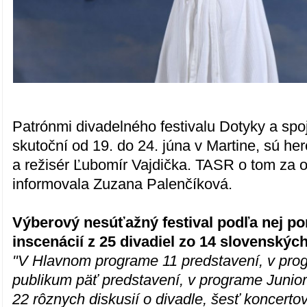
Patrónmi divadelného festivalu Dotyky a spoj
skutoční od 19. do 24. júna v Martine, sú h
a režisér Ľubomír Vajdička. TASR o tom za 
informovala Zuzana Palenčíková.
Výberový nesúťažný festival podľa nej p
inscenácií z 25 divadiel zo 14 slovenskýc
"V Hlavnom programe 11 predstavení, v pro
publikum päť predstavení, v programe Junior
22 rôznych diskusií o divadle, šesť koncerto