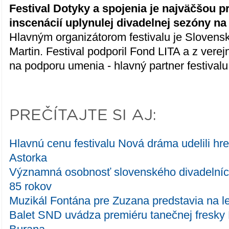
Festival Dotyky a spojenia je najväčšou p
inscenácií uplynulej divadelnej sezóny n
Hlavným organizátorom festivalu je Slovens
Martin. Festival podporil Fond LITA a z vere
na podporu umenia - hlavný partner festivalu
PREČÍTAJTE SI AJ:
Hlavnú cenu festivalu Nová dráma udelili hr
Astorka
Významná osobnosť slovenského divadelníct
85 rokov
Muzikál Fontána pre Zuzana predstavia na let
Balet SND uvádza premiéru tanečnej fresky