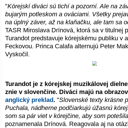
"
Kórejskí diváci sú tichí a pozorní. Ale na zá
bujarým potleskom a ováciami. Všetky preja
na úplný záver, až na klaňačku, ale tam sa 
TASR Miroslava Drínová, ktorá sa v titulnej 
Turandot predstavuje kórejskému publiku v a
Feckovou. Princa Calafa alternujú Peter Mak
Vyskočil.
Turandot je z kórejskej muzikálovej dielne
znie v slovenčine. Diváci majú na obrazov
anglický preklad
.
"
Slovenské texty krásne p
Puchala, nádherne podčiarkujú úžasnú kórej
som sa pár viet v kórejčine, aby som potešil
poznamenala Drínová. Reagovala aj na otázk