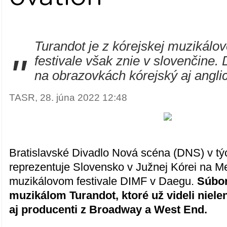
Turandot je z kórejskej muzikálov
"
festivale však znie v slovenčine.
na obrazovkách kórejský aj angli
TASR, 28. júna 2022 12:48
Bratislavské Divadlo Nová scéna (DNS) v tý
reprezentuje Slovensko v Južnej Kórei na 
muzikálovom festivale DIMF v Daegu.
Súbor
muzikálom Turandot, ktoré už videli niele
aj producenti z Broadway a West End.