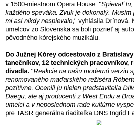
v 1500-miestnom Opera House. "
Spievať tu,
každého speváka. Zvuk je dokonalý. Musím p
mi asi nikdy nespievalo
," vyhlásila Drínová.
umelcov zo Slovenska sa boli pozrieť aj autor
pôvodného kórejského muzikálu.
Do Južnej Kórey odcestovalo z Bratislavy
tanečníkov, 12 technických pracovníkov, r
divadla.
"
Reakcie na našu modernú verziu sp
renomovaného maďarského režiséra Róberta 
pozitívne. Ocenili ju nielen predstavitelia D
Daegu, ale aj producenti z West Endu a Bro
umelci a v neposlednom rade kultúrne vyspel
pre TASR generálna riaditeľka DNS Ingrid F