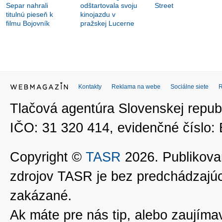
Separ nahrali
odštartovala svoju
Street
titulnú pieseň k
kinojazdu v
filmu Bojovník
pražskej Lucerne
Kontakty
Reklama na webe
Sociálne siete
Tlačová agentúra Slovenskej republ
IČO: 31 320 414, evidenčné číslo
Copyright ©
TASR
2026. Publikovan
zdrojov TASR je bez predchádzaj
zakázané.
Ak máte pre nás tip, alebo zaujímavé