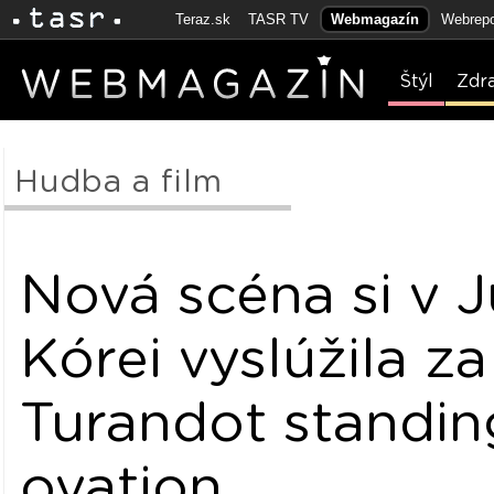
Teraz.sk
TASR TV
Webmagazín
Webrepo
Štýl
Zdr
Hudba a film
Nová scéna si v 
Kórei vyslúžila za
Turandot standin
ovation