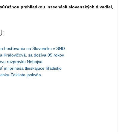
súťažnou prehliadkou inscenácií slovenských divadiel,
J:
ína hosťovanie na Slovensku v SND
 Kráľovičová, sa dožíva 95 rokov
ovu rozprávku Nebojsa
 mi prináša tlieskajúce hľadisko
ovinku Zakliata jaskyňa