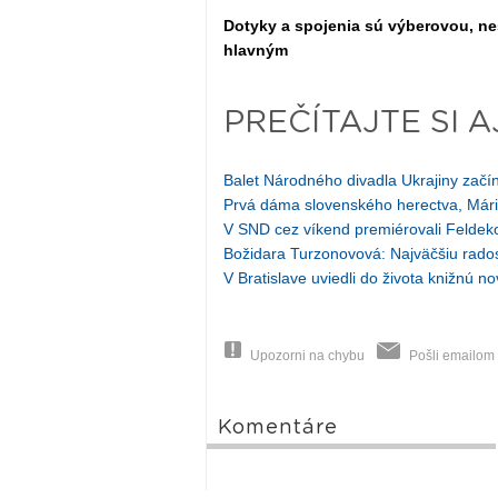
Dotyky a spojenia sú výberovou, ne
hlavným
PREČÍTAJTE SI A
Balet Národného divadla Ukrajiny zač
Prvá dáma slovenského herectva, Mária
V SND cez víkend premiérovali Feldek
Božidara Turzonovová: Najväčšiu radosť
V Bratislave uviedli do života knižnú n
Upozorni na chybu
Pošli emailom
Komentáre