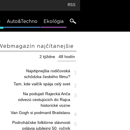
RSS
e
Auto&Techno
Ekológia
Webmagazín najčítanejšie
2 týždne
48 hodín
Najvtipnejšia rodičovská
1
schôdzka českého filmu?
Tam, kde valčík spája celý svet
2
Na podujatí Rajecká Anča
3
odvezú cestujúcich do Rajca
historické vozne
Van Gogh si podmanil Bratislavu
4
Podroháčske folklórne slávnosti
5
oslávia jubilejný 50. ročník