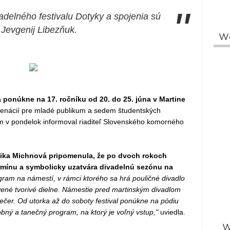
"
adelného festivalu Dotyky a spojenia sú
Jevgenij Libezňuk.
W
a ponúkne na 17. ročníku od 20. do 25. júna v Martine
scenácií pre mladé publikum a sedem študentských
tom v pondelok informoval riaditeľ Slovenského komorného
nika Michnová pripomenula, že po dvoch rokoch
rmínu a symbolicky uzatvára divadelnú sezónu na
ram na námestí, v rámci ktorého sa hrá pouličné divadlo
vené tvorivé dielne. Námestie pred martinským divadlom
večer. Od utorka až do soboty festival ponúkne na pódiu
bný a tanečný program, na ktorý je voľný vstup,"
uviedla.
W