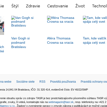
ie
Štýl
Zdravie
Cestovanie
Život
Technol
Van Gogh si
Aféra Thomasa
Tam, kde valčík
podmanil
Crowna sa vracia
spája celý svet
ich
Bratislavu
cké
 na webe
Sociálne siete
RSS
Pravidlá používania
Pravidlá ochrany o
esta 14,841 04 Bratislava, IČO: 31 320 414, evidenčné číslo: EV 40/22/SWP
 šírenie obsahu správ zo zdrojov TASR je bez predchádzajúceho písomného súhlasu TASR v
grafie, zvuky, či videá, kontaktujte nás na
webmagazin@tasr.sk
, resp. telefonicky na +421 
Agency s.r.o.
. Žiadosť o zverejnenie opravy v zmysle zákona o publikáciách je možné zasl