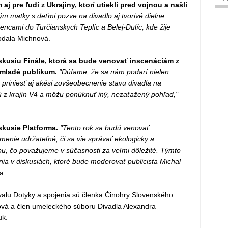
aj pre ľudí z Ukrajiny, ktorí utiekli pred vojnou a našli
m matky s deťmi pozve na divadlo aj tvorivé dielne.
ncami do Turčianskych Teplíc a Belej-Dulíc, kde žije
dala Michnová.
skusiu Finále, ktorá sa bude venovať inscenáciám z
mladé publikum.
"Dúfame, že sa nám podarí nielen
e priniesť aj akési zovšeobecnenie stavu divadla na
dú z krajín V4 a môžu ponúknuť iný, nezaťažený pohľad,"
kusie Platforma.
"Tento rok sa budú venovať
menie udržateľné, či sa vie správať ekologicky a
u, čo považujeme v súčasnosti za veľmi dôležité. Týmto
a v diskusiách, ktoré bude moderovať publicista Michal
a.
ivalu Dotyky a spojenia sú členka Činohry Slovenského
vá a člen umeleckého súboru Divadla Alexandra
uk.