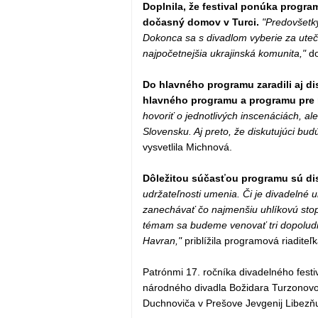
Doplnila, že festival ponúka program 
dočasný domov v Turci.
"Predovšetký
Dokonca sa s divadlom vyberie za uteče
najpočetnejšia ukrajinská komunita,"
do
Do hlavného programu zaradili aj di
hlavného programu a programu pre 
hovoriť o jednotlivých inscenáciách, al
Slovensku. Aj preto, že diskutujúci bu
vysvetlila Michnová.
Dôležitou súčasťou programu sú dis
udržateľnosti umenia. Či je divadelné u
zanechávať čo najmenšiu uhlíkovú stop
témam sa budeme venovať tri dopoludni
Havran,"
priblížila programová riaditeľk
Patrónmi 17. ročníka divadelného fest
národného divadla Božidara Turzonovo
Duchnoviča v Prešove Jevgenij Libezň