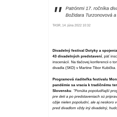
"
Patrónmi 17. ročníka div
Božidara Turzonovová a 
TASR, 14. júna 2022 10:32
Divadelný festival Dotyky a spojeni
43 divadelných predstavení
, päť in
inscenácií. Na tlačovej konferencii o 
divadla (SKD) v Martine Tibor Kubička.
Programová riaditeľka festivalu Mo
pandémie sa vracia k tradičnému te
Slovensku
.
"Ponúka popoludňajší prog
pre deti a po predstaveniach sú pripra
ožije nielen popoludní, ale aj neskoro 
pred divadlom vždy iný divadelný, hudo