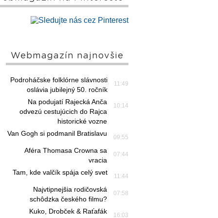
Webmagazín najnovšie
Podroháčske folklórne slávnosti
11:49
oslávia jubilejný 50. ročník
Na podujatí Rajecká Anča
10:14
odvezú cestujúcich do Rajca
historické vozne
Van Gogh si podmanil Bratislavu
09:55
Aféra Thomasa Crowna sa
07:44
vracia
Tam, kde valčík spája celý svet
11:44
Najvtipnejšia rodičovská
07:58
schôdzka českého filmu?
Kuko, Drobček & Raťafák
16:03