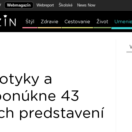
V
Webmagazín
Webreport
Školské
News Now
Štýl
Zdravie
Cestovanie
Život
Umeni
Dotyky a
ponúkne 43
ch predstavení