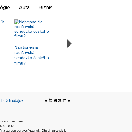
ógie
Autá
Biznis
Najvtipnejšia
rodičovská
schôdzka českého
filmu?
sobných údajov
ýslovne zakázané.
2 59 210 131
ať na adresu oprava@tasr.sk. Obsah stránok je