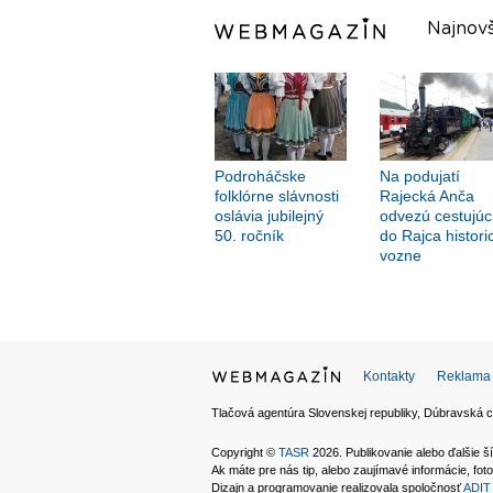
Najnovš
Podroháčske
Na podujatí
folklórne slávnosti
Rajecká Anča
oslávia jubilejný
odvezú cestujúc
50. ročník
do Rajca histori
vozne
Kontakty
Reklama
Tlačová agentúra Slovenskej republiky, Dúbravská c
Copyright ©
TASR
2026. Publikovanie alebo ďalšie
Ak máte pre nás tip, alebo zaujímavé informácie, foto
Dizajn a programovanie realizovala spoločnosť
ADIT 