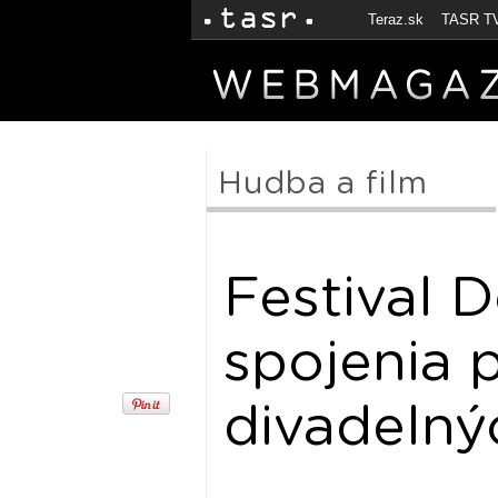
Teraz.sk
TASR T
Hudba a film
Festival 
spojenia 
divadelný