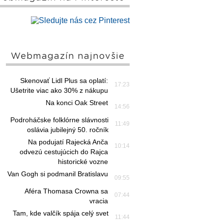
Webmagazín najnovšie
Skenovať Lidl Plus sa oplatí:
17:23
Ušetrite viac ako 30% z nákupu
Na konci Oak Street
14:56
Podroháčske folklórne slávnosti
11:49
oslávia jubilejný 50. ročník
Na podujatí Rajecká Anča
10:14
odvezú cestujúcich do Rajca
historické vozne
Van Gogh si podmanil Bratislavu
09:55
Aféra Thomasa Crowna sa
07:44
vracia
Tam, kde valčík spája celý svet
11:44