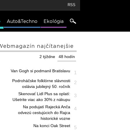
RSS
e
Auto&Techno
Ekológia
Webmagazín najčítanejšie
2 týždne
48 hodín
Van Gogh si podmanil Bratislavu
1
Podroháčske folklórne slávnosti
2
oslávia jubilejný 50. ročník
Skenovať Lidl Plus sa oplatí:
3
Ušetrite viac ako 30% z nákupu
Na podujatí Rajecká Anča
4
odvezú cestujúcich do Rajca
historické vozne
Na konci Oak Street
5