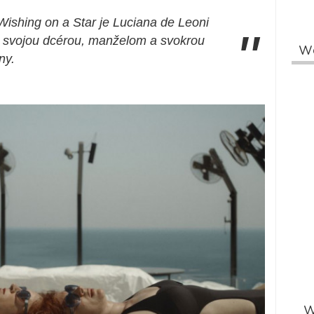
Wishing on a Star je Luciana de Leoni
"
so svojou dcérou, manželom a svokrou
W
ny.
W