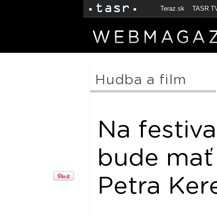
Teraz.sk
TASR T
Hudba a film
Na festiv
bude mať 
Petra Ker