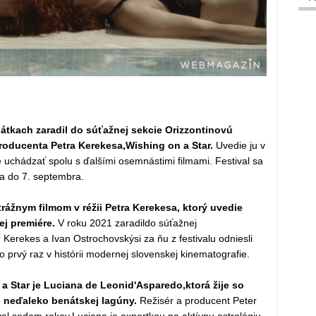
átkach zaradil do súťažnej sekcie Orizzontinovú
oducenta Petra Kerekesa,Wishing on a Star.
Uvedie ju v
 uchádzať spolu s ďalšími osemnástimi filmami. Festival sa
a do 7. septembra.
ážnym filmom v réžii Petra Kerekesa, ktorý uvedie
ej premiére.
V roku 2021 zaradildo súťažnej
Kerekes a Ivan Ostrochovskýsi za ňu z festivalu odniesli
o prvý raz v histórii modernej slovenskej kinematografie.
 Star je Luciana de Leonid'Asparedo,ktorá žije so
 neďaleko benátskej lagúny.
Režisér a producent Peter
al sedem rokov.Luciana je expertkou na aktívnu astrológiu