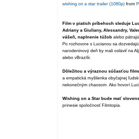
wishing on a star trailer (1080p)
from
P
Film v piatich príbehoch sleduje Luc
Adriany a Giuliany, Alessandry, Vale
vášeň, naplnenie túžob
alebo pátrajú
Po rozhovore s Lucianou sa dozvedajú 
narodeninový deň by mali osláviť na A
alebo vBrazílii.
Dôležitou a výraznou súčasťou filmu
a empatická myšlienka obyčajnej ľudsk
nekonečným chaosom. Ako hovorí Luci
Wishing on a Star bude mať sloven
prinesie spoločnosť Filmtopia.