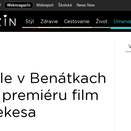
V
Webmagazín
Webreport
Školské
News Now
Štýl
Zdravie
Cestovanie
Život
Umeni
ale v Benátkach
premiéru film
ekesa