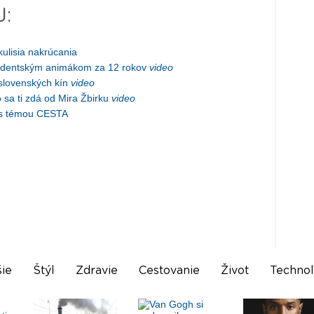
J:
ulisia nakrúcania
 študentským animákom za 12 rokov
video
slovenských kín
video
 sa ti zdá od Mira Žbirku
video
za s témou CESTA
ie
Štýl
Zdravie
Cestovanie
Život
Technol