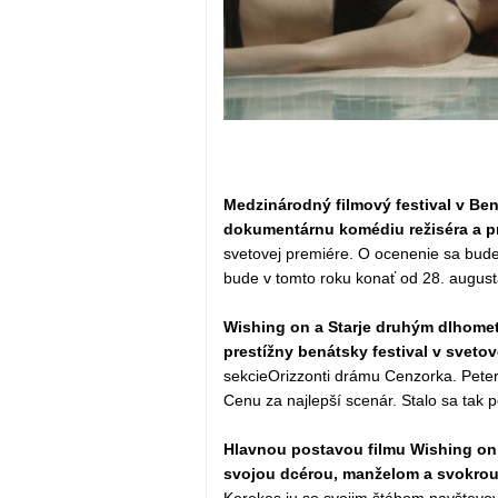
Medzinárodný filmový festival v Ben
dokumentárnu komédiu režiséra a pr
svetovej premiére. O ocenenie sa bude
bude v tomto roku konať od 28. august
Wishing on a Starje druhým dlhometr
prestížny benátsky festival v svetov
sekcieOrizzonti drámu Cenzorka. Peter 
Cenu za najlepší scenár. Stalo sa tak p
Hlavnou postavou filmu Wishing on a
svojou dcérou, manželom a svokrou
Kerekes ju so svojim štábom navštevov