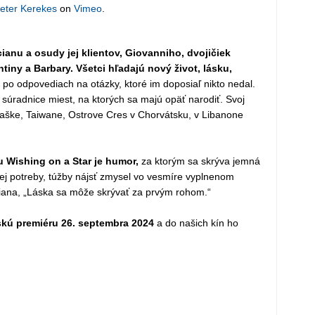
eter Kerekes
on
Vimeo
.
ianu a osudy jej klientov, Giovanniho, dvojičiek
ntiny a Barbary. Všetci hľadajú nový život, lásku,
 po odpovediach na otázky, ktoré im doposiaľ nikto nedal.
súradnice miest, na ktorých sa majú opäť narodiť. Svoj
ljaške, Taiwane, Ostrove Cres v Chorvátsku, v Libanone
 Wishing on a Star je humor,
za ktorým sa skrýva jemná
ej potreby, túžby nájsť zmysel vo vesmíre vyplnenom
ana, „Láska sa môže skrývať za prvým rohom.“
skú premiéru 26. septembra 2024
a do našich kín ho