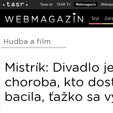
Teraz.sk
TASR TV
Webmagazín
Webrepo
Štýl
Zdr
Hudba a film
Mistrík: Divadlo j
choroba, kto dos
bacila, ťažko sa v