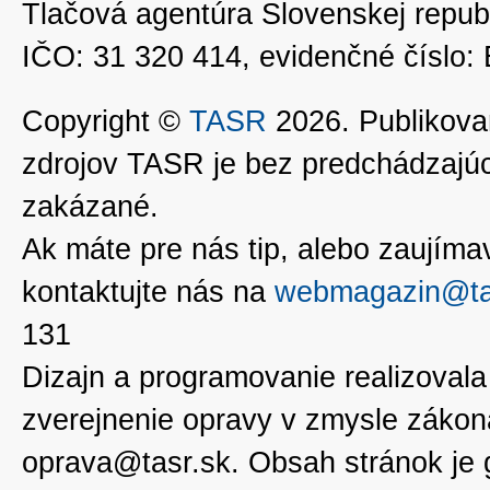
Tlačová agentúra Slovenskej republ
IČO: 31 320 414, evidenčné číslo
Copyright ©
TASR
2026. Publikovan
zdrojov TASR je bez predchádzaj
zakázané.
Ak máte pre nás tip, alebo zaujímavé
kontaktujte nás na
webmagazin@ta
131
Dizajn a programovanie realizoval
zverejnenie opravy v zmysle zákon
oprava@tasr.sk. Obsah stránok je