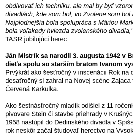
obdivovať ich techniku, ale mal by byť vzor
divadlách, kde som bol, vo Zvolene som bol 
Najplodnejšia bola spolupráca s Máriou Mark
bola voľakedy hviezda zvolenského divadla,
TASR jubilujúci herec.
Ján Mistrík sa narodil 3. augusta 1942 v B
dieťa spolu so starším bratom Ivanom vy
Prvýkrát ako šesťročný v inscenácii Rok na 
desaťročný si zahral na Novej scéne Zajaca
Červená Karkulka.
Ako šestnásťročný mladík odišiel z 11-ročen
pivovare Stein či stavbe priehrady v Krušný
1958 nastúpil do Dedinského divadla v Spišs
rok neskôr začal študovať herectvo na Vyso