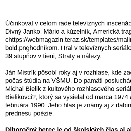
Účinkoval v celom rade televíznych inscenáci
Divný Janko, Mário a kúzelník, Americká tra
chttps://webmagazin.teraz.sk/templates/mali
bold.pnghodníkom. Hral v televíznych seriál
39 stupňov v tieni, Straty a nálezy.
Ján Mistrík pôsobí roky aj v rozhlase, kde z
počas štúdia na VŠMU. Do pamäti poslucháč
Michal Bielik z kultového rozhlasového seri
Bielikovci?, ktorý sa vysielal od marca 1974
februára 1990. Jeho hlas je známy aj z dabin
prednesu poézie.
Dlhoročný herec je od školských čias aj 