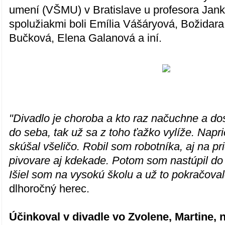
umení (VŠMU) v Bratislave u profesora Jan
spolužiakmi boli Emília Vášáryová, Božidar
Bučková, Elena Galanová a iní.
"Divadlo je choroba a kto raz načuchne a do
do seba, tak už sa z toho ťažko vylíže. Nap
skúšal všeličo. Robil som robotníka, aj na pr
pivovare aj kdekade. Potom som nastúpil do
Išiel som na vysokú školu a už to pokračoval
dlhoročný herec.
Účinkoval v divadle vo Zvolene, Martine, 