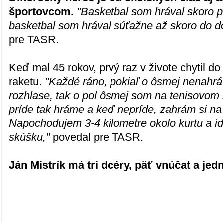
športovcom.
"Basketbal som hrával skoro po
basketbal som hrával súťažne až skoro do d
pre TASR.
Keď mal 45 rokov, prvý raz v živote chytil do
raketu.
"Každé ráno, pokiaľ o ôsmej nenahr
rozhlase, tak o pol ôsmej som na tenisovom 
príde tak hráme a keď nepríde, zahrám si na
Napochodujem 3-4 kilometre okolo kurtu a i
skúšku,"
povedal pre TASR.
Ján Mistrík má tri dcéry, päť vnúčat a je