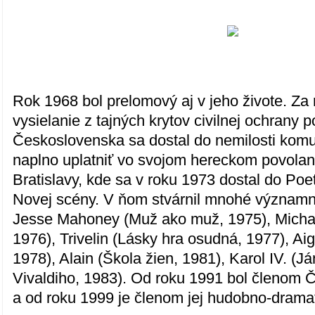
Rok 1968 bol prelomový aj v jeho živote. Za
vysielanie z tajných krytov civilnej ochrany
Československa sa dostal do nemilosti kom
naplno uplatniť vo svojom hereckom povolaní
Bratislavy, kde sa v roku 1973 dostal do Po
Novej scény. V ňom stvárnil mnohé význam
Jesse Mahoney (Muž ako muž, 1975), Michal
1976), Trivelin (Lásky hra osudná, 1977), Aig
1978), Alain (Škola žien, 1981), Karol IV. (J
Vivaldiho, 1983). Od roku 1991 bol členom 
a od roku 1999 je členom jej hudobno-drama