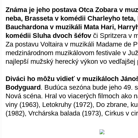
Známa je jeho postava Otca Zobara v muzi
neba, Brasseta v komédii Charleyho teta, 
Bauchardona v muzikáli Mata Hari, Harry
komédii Sluha dvoch šéfov
či Spritzera v 
Za postavu Voltaira v muzikáli Madame de 
medzinárodnom muzikálovom festivale v Juž
najlepší mužský herecký výkon vo vedľajšej 
Diváci ho môžu vidieť v muzikáloch Jánoš
Bodyguard
. Budúca sezóna bude jeho 49. 
Nová scéna. Hral vo viacerých filmoch ako na
viny (1963), Letokruhy (1972), Do zbrane, ku
(1982), Vrchárska balada (1973), Cirkus v ci