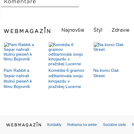
Komentáre
Najnovšie
Štýl
Zdravie
Pam Rabbit a
Komédia 6 gramov
Na konci Oak
Separ nahrali
odštartovala svoju
Street
titulnú pieseň k
kinojazdu v
filmu Bojovník
pražskej Lucerne
Kontakty
Reklama na webe
Sociálne siete