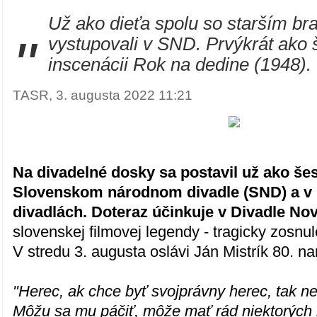
Už ako dieťa spolu so starším b
"
vystupovali v SND. Prvýkrát ako 
inscenácii Rok na dedine (1948).
TASR, 3. augusta 2022 11:21
Na divadelné dosky sa postavil už ako še
Slovenskom národnom divadle (SND) a v 
divadlách. Doteraz účinkuje v Divadle No
slovenskej filmovej legendy - tragicky zosnul
V stredu 3. augusta oslávi Ján Mistrík 80. na
"Herec, ak chce byť svojprávny herec, tak 
Môžu sa mu páčiť, môže mať rád niektorých