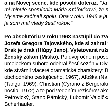
a na Novej scéne, kde pôsobí doteraz
.
"Ja
mi minule spomínala Mária Kráľovičová, že 
My sme začínali spolu. Ona v roku 1948 a ja
ja som mal vtedy šesť rokov."
Po absolutóriu v roku 1963 nastúpil do z
Jozefa Gregora Tajovského, kde si zahral
Drak je drak (Hlúpy Jano), Vytetovaná ruž
Ženský zákon (Miško)
. Po dvojročnom pôs
umeleckom súbore odohral šesť sezón v Div
kde stvárnil viaceré dramatické charaktery: B
obchodného cestujúceho, 1967), Aľoška (Na 
(Tango, 1969), Christian (Cyrano z Bergeraku
hostia, 1972) a to pod vedením režisérov ako
Petrovický, Stano Párnický, Ľubomír Vajdičk
Scherhaufer.