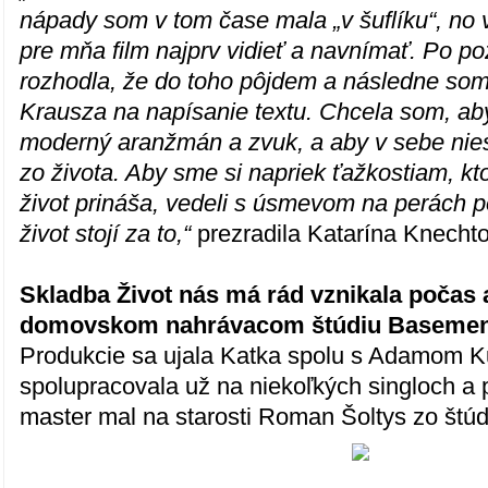
nápady som v tom čase mala „v šuflíku“, no 
pre mňa film najprv vidieť a navnímať. Po po
rozhodla, že do toho pôjdem a následne som
Krausza na napísanie textu. Chcela som, ab
moderný aranžmán a zvuk, a aby v sebe nies
zo života. Aby sme si napriek ťažkostiam, k
život prináša, vedeli s úsmevom na perách 
život stojí za to,“
prezradila Katarína Knecht
Skladba Život nás má rád vznikala počas 
domovskom nahrávacom štúdiu Basement
Produkcie sa ujala Katka spolu s Adamom K
spolupracovala už na niekoľkých singloch a 
master mal na starosti Roman Šoltys zo štúd