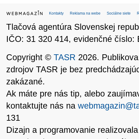
Kontakty
Reklama na webe
Sociálne siete
Tlačová agentúra Slovenskej republ
IČO: 31 320 414, evidenčné číslo
Copyright ©
TASR
2026. Publikovan
zdrojov TASR je bez predchádzaj
zakázané.
Ak máte pre nás tip, alebo zaujímavé
kontaktujte nás na
webmagazin@ta
131
Dizajn a programovanie realizoval