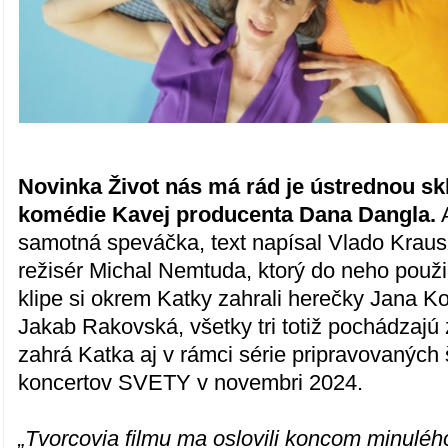
Novinka Život nás má rád je ústrednou s
komédie Kavej producenta Dana Dangla.
A
samotná speváčka, text napísal Vlado Kraus
režisér Michal Nemtuda, ktorý do neho použil
klipe si okrem Katky zahrali herečky Jana K
Jakab Rakovská, všetky tri totiž pochádzajú
zahrá Katka aj v rámci série pripravovaných
koncertov SVETY v novembri 2024.
„Tvorcovia filmu ma oslovili koncom minuléh