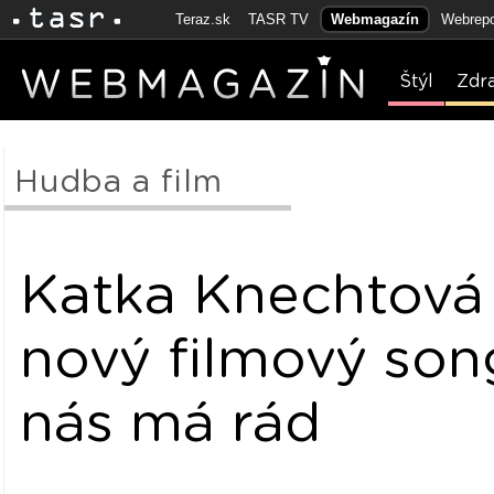
Teraz.sk
TASR TV
Webmagazín
Webrepo
Štýl
Zdr
Hudba a film
Katka Knechtová
nový filmový son
nás má rád