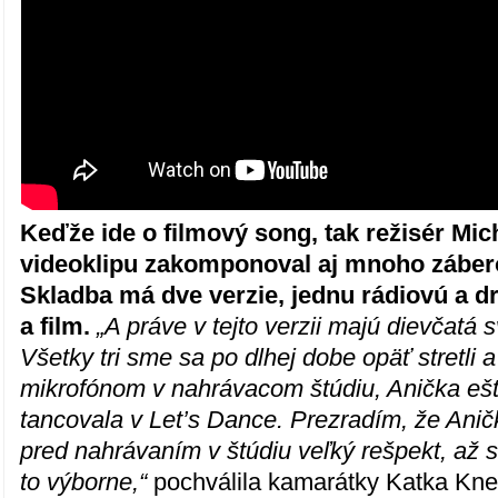
Keďže ide o filmový song, tak režisér Mi
videoklipu zakomponoval aj mnoho zábero
Skladba má dve verzie, jednu rádiovú a dr
a film.
„A práve v tejto verzii majú dievčatá 
Všetky tri sme sa po dlhej dobe opäť stretli a
mikrofónom v nahrávacom štúdiu, Anička eš
tancovala v Let’s Dance. Prezradím, že Anič
pred nahrávaním v štúdiu veľký rešpekt, až s
to výborne,“
pochválila kamarátky Katka Kne