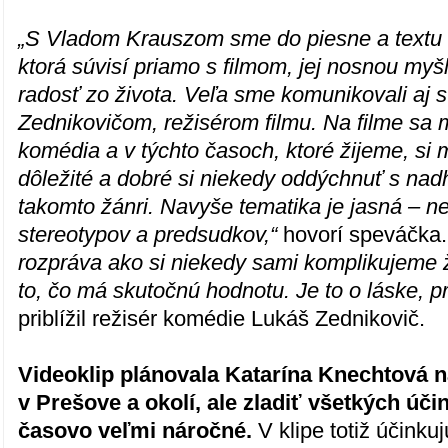
„S Vladom Krauszom sme do piesne a textu c
ktorá súvisí priamo s filmom, jej nosnou myš
radosť zo života. Veľa sme komunikovali aj
Zednikovičom, režisérom filmu. Na filme sa mi
komédia a v týchto časoch, ktoré žijeme, si 
dôležité a dobré si niekedy oddýchnuť s nad
takomto žánri. Navyše tematika je jasná – 
stereotypov a predsudkov,“
hovorí speváčka
rozpráva ako si niekedy sami komplikujeme
to, čo má skutočnú hodnotu. Je to o láske, pr
priblížil režisér komédie Lukáš Zednikovič.
Videoklip plánovala Katarína Knechtová n
v Prešove a okolí, ale zladiť všetkých úči
časovo veľmi náročné.
V klipe totiž účinku