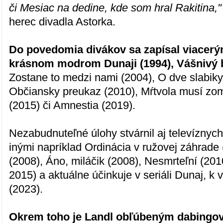
či Mesiac na dedine, kde som hral Rakitina,"
herec divadla Astorka.
Do povedomia divákov sa zapísal viacerý
krásnom modrom Dunaji (1994), Vášnivý
Zostane to medzi nami (2004), O dve slabik
Občiansky preukaz (2010), Mŕtvola musí zomr
(2015) či Amnestia (2019).
Nezabudnuteľné úlohy stvárnil aj televíznych
inými napríklad Ordinácia v ružovej záhrade
(2008), Áno, miláčik (2008), Nesmrteľní (20
2015) a aktuálne účinkuje v seriáli Dunaj, k
(2023).
Okrem toho je Landl obľúbeným dabing