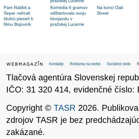
Pam Rabbit a
Komédia 6 gramov
Na konci Oak
Separ nahrali
odštartovala svoju
Street
titulnú pieseň k
kinojazdu v
filmu Bojovník
pražskej Lucerne
Kontakty
Reklama na webe
Sociálne siete
Tlačová agentúra Slovenskej republ
IČO: 31 320 414, evidenčné číslo
Copyright ©
TASR
2026. Publikovan
zdrojov TASR je bez predchádzaj
zakázané.