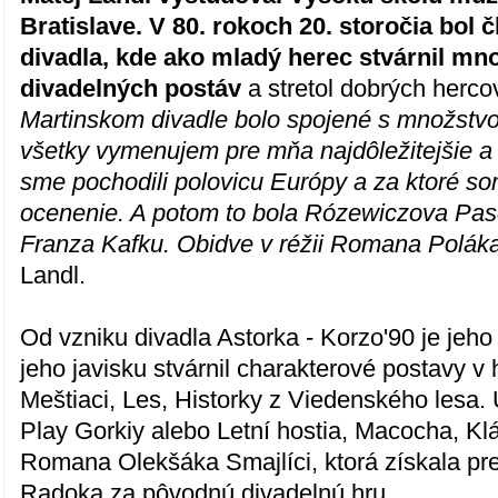
Bratislave. V 80. rokoch 20. storočia bol
divadla, kde ako mladý herec stvárnil m
divadelných postáv
a stretol dobrých herco
Martinskom divadle bolo spojené s množstvo
všetky vymenujem pre mňa najdôležitejšie a 
sme pochodili polovicu Európy a za ktoré so
ocenenie. A potom to bola Rózewiczova Pas
Franza Kafku. Obidve v réžii Romana Poláka
Landl.
Od vzniku divadla Astorka - Korzo'90 je jeh
jeho javisku stvárnil charakterové postavy v
Meštiaci, Les, Historky z Viedenského lesa.
Play Gorkiy alebo Letní hostia, Macocha, Klá
Romana Olekšáka Smajlíci, ktorá získala pre
Radoka za pôvodnú divadelnú hru.