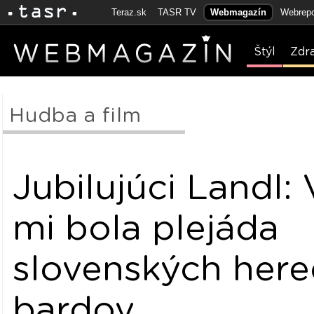
Teraz.sk
TASR TV
Webmagazín
Webrepo
Štýl
Zdr
Hudba a film
Jubilujúci Landl:
mi bola plejáda
slovenských her
bardov