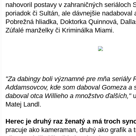
nahovoril postavy v zahraničných seriáloch S
poriadok či Sultán, ale dávnejšie nadaboval a
Pobrežná hliadka, Doktorka Quinnová, Dalla
Zúfalé manželky či Kriminálka Miami.
"Za dabingy boli významné pre mňa seriály 
Addamsovcov, kde som daboval Gomeza a se
daboval otca Willieho a množstvo ďalších,"
u
Matej Landl.
Herec je druhý raz ženatý a má troch syn
pracuje ako kameraman, druhý ako grafik a tr