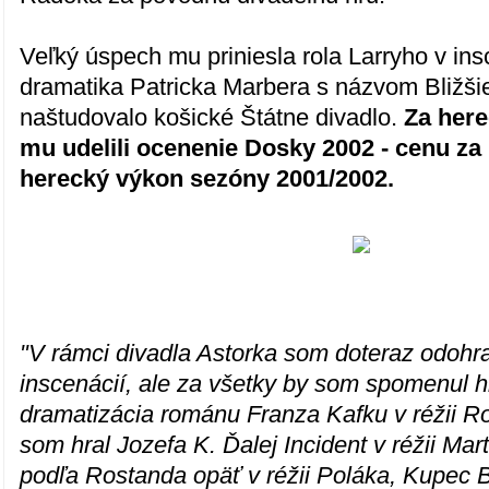
Veľký úspech mu priniesla rola Larryho v ins
dramatika Patricka Marbera s názvom Bližšie
naštudovalo košické Štátne divadlo.
Za here
mu udelili ocenenie Dosky 2002 - cenu za
herecký výkon sezóny 2001/2002.
"V rámci divadla Astorka som doteraz odohr
inscenácií, ale za všetky by som spomenul h
dramatizácia románu Franza Kafku v réžii 
som hral Jozefa K. Ďalej Incident v réžii Ma
podľa Rostanda opäť v réžii Poláka, Kupec 