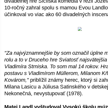
divadelnej hre Sicílska komédia v réžii Jozef
10-ročný zahral spolu s mamou Evou Landl
účinkoval vo viac ako 60 divadelných inscen
"Za najvýznamnejšie by som označil úplne 
rolu a to v Druceho hre Sviatosť najsvätejšia 
Vladimíra Strniska. To som mal 14 rokov. Hr
postavu s Vladimírom Müllerom, Milanom 
Kovárom,"
priblížil známy herec, ktorý si zah
Milana Lasicu a Júliusa Satinského v detske
Nekonečná, nevystupovať (1978).
Matej Landl vyštudoval Vysokú školu mú