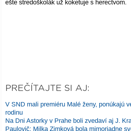
ešte stredoškolák už koketuje s herectvom.
PREČÍTAJTE SI AJ:
V SND mali premiéru Malé ženy, ponúkajú ve
rodinu
Na Dni Astorky v Prahe boli zvedaví aj J. Kr
Paulovič: Milka Zimková bola mimoriadne s