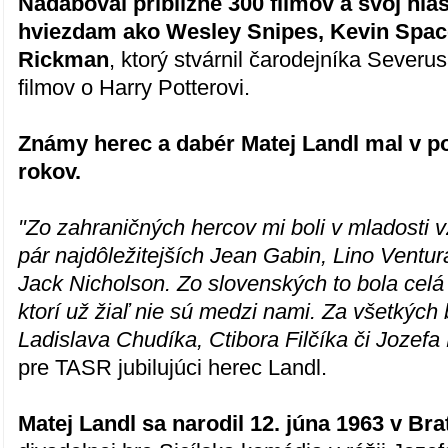
Nadaboval približne 300 filmov a svoj hla
hviezdam ako Wesley Snipes, Kevin Spac
Rickman
, ktorý stvárnil čarodejníka Severu
filmov o Harry Potterovi.
Známy herec a dabér Matej Landl mal v po
rokov.
"Zo zahraničných hercov mi boli v mladosti 
pár najdôležitejších Jean Gabin, Lino Ventura
Jack Nicholson. Zo slovenských to bola celá
ktorí už žiaľ nie sú medzi nami. Za všetkýc
Ladislava Chudíka, Ctibora Filčíka či Jozefa
pre TASR jubilujúci herec Landl.
Matej Landl sa narodil 12. júna 1963 v Bra