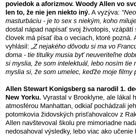
poviedok a aforizmov. Woody Allen vo svo
len to, že nie jen niekto iný.
A vyzýva:
"Neo
masturbáciu - je to sex s niekým, koho miluje
dostal nápad napísať svoj životopis, vzápätí 
človek má písať iba o veciach, ktoré pozná. 
vyhlásil:
„Z nejakého dôvodu si ma vo Franc
doma - tie titulky musia byť neuveriteľne dob
si myslia, že som intelektuál, lebo nosím tie 
myslia si, že som umelec, keďže moje filmy 
Allen Stewart Konigsberg sa narodil 1. d
New Yorku.
Vyrastal v Brooklyne, ale lákal 
atmosférou Manhattan, odkiaľ pochádzali jeh
potomkovia židovských prisťahovalcov z Rak
Allen navštevoval školu pre mimoriadne nada
nedosahoval výsledky, lebo viac ako učenie 