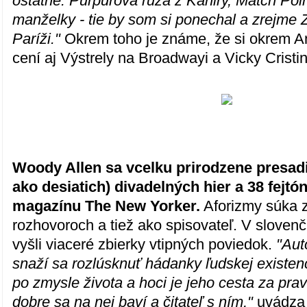
ostatné. Purpurová ruža z Káhiry, Match Poi
manželky - tie by som si ponechal a zrejme 
Paríži."
Okrem toho je známe, že si okrem An
cení aj Výstrely na Broadwayi a Vicky Cristi
Woody Allen sa vcelku prirodzene presadil
ako desiatich) divadelných hier a 38 fejt
magazínu The New Yorker.
Aforizmy súka z
rozhovoroch a tiež ako spisovateľ. V sloven
vyšli viaceré zbierky vtipných poviedok.
"Aut
snaží sa rozlúsknuť hádanky ľudskej existen
po zmysle života a hoci je jeho cesta za pra
dobre sa na nej baví a čitateľ s ním,"
uvádza 