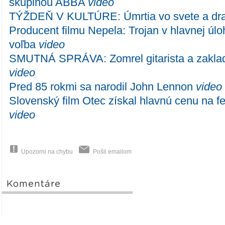
skupinou ABBA
video
TÝŽDEŇ V KULTÚRE: Úmrtia vo svete a dr
Producent filmu Nepela: Trojan v hlavnej úlo
voľba
video
SMUTNÁ SPRÁVA: Zomrel gitarista a zaklad
video
Pred 85 rokmi sa narodil John Lennon
video
Slovenský film Otec získal hlavnú cenu na fe
video
Upozorni na chybu
Pošli emailom
Komentáre