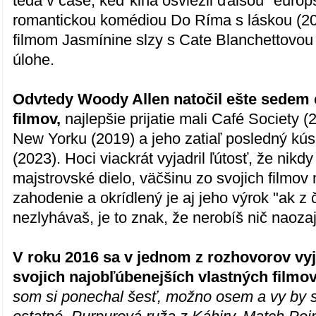
teda v čase, keď kiná osviežil ďalšou "euró
romantickou komédiou Do Ríma s láskou (2
filmom Jasmínine slzy s Cate Blanchettovou 
úlohe.
Odvtedy Woody Allen natočil ešte sedem
filmov,
najlepšie prijatie mali Café Society 
New Yorku (2019) a jeho zatiaľ posledný kú
(2023). Hoci viackrát vyjadril ľútosť, že nikdy
majstrovské dielo, väčšinu zo svojich filmov
zahodenie a okrídlený je aj jeho výrok "ak z
nezlyhávaš, je to znak, že nerobíš nič naozaj
V roku 2016 sa v jednom z rozhovorov vyj
svojich najobľúbenejších vlastných filmov
som si ponechal šesť, možno osem a vy by 