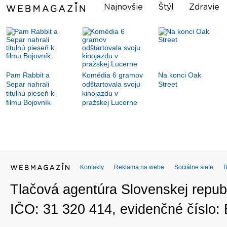
Najnovšie
Štýl
Zdravie
Pam Rabbit a
Komédia 6 gramov
Na konci Oak
Separ nahrali
odštartovala svoju
Street
titulnú pieseň k
kinojazdu v
filmu Bojovník
pražskej Lucerne
Kontakty
Reklama na webe
Sociálne siete
Tlačová agentúra Slovenskej republ
IČO: 31 320 414, evidenčné číslo