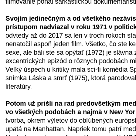
filmovanie poňal sarkastickou dokumentarist
Svojím jedinečným a od všetkého nezáv
prístupom nadviazal v roku 1971 v politick
odvtedy až do 2017 sa len v troch rokoch st
nenatočil aspoň jeden film. Všetko, čo ste ke
sexe, ale báli ste sa opýtať (1972) je slávn
excentrických epizód o rôznych podobách mi
Veľký úspech u kritiky mala sci-fi komédia 
snímka Láska a smrť (1975), ktorá parodoval
literatúry.
Potom už prišli na rad predovšetkým me
vo všetkých podobách a najmä v New Yor
tvorba, okrem výletov do obľúbených európs
upätá na Manhattan. Napriek tomu patrí med