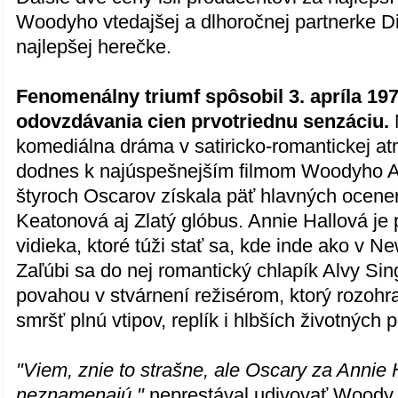
Woodyho vtedajšej a dlhoročnej partnerke 
najlepšej herečke.
Fenomenálny triumf spôsobil 3. apríla 197
odovzdávania cien prvotriednu senzáciu.
komediálna dráma v satiricko-romantickej at
dodnes k najúspešnejším filmom Woodyho A
štyroch Oscarov získala päť hlavných ocen
Keatonová aj Zlatý glóbus. Annie Hallová je 
vidieka, ktoré túži stať sa, kde inde ako v 
Zaľúbi sa do nej romantický chlapík Alvy Sin
povahou v stvárnení režisérom, ktorý rozohr
smršť plnú vtipov, replík i hlbších životných 
"Viem, znie to strašne, ale Oscary za Annie
neznamenajú,"
neprestával udivovať Woody A