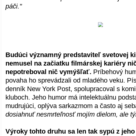
páči."
Budúci významný predstaviteľ svetovej ki
nemusel na začiatku filmárskej kariéry ni
nepotreboval nič vymýšľať.
Príbehový humo
povaha ho sprevádzali od mladého veku. Písa
denník New York Post, spolupracoval s kom
kluboch. Jeho humor má intelektuálnu podstat
mudrujúci, oplýva sarkazmom a často aj seb
dosiahnuť nesmrteľnosť mojím dielom, ale t
Výroky tohto druhu sa len tak sypú z jeho