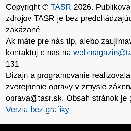
Copyright ©
TASR
2026. Publikovan
zdrojov TASR je bez predchádzaj
zakázané.
Ak máte pre nás tip, alebo zaujímavé
kontaktujte nás na
webmagazin@ta
131
Dizajn a programovanie realizoval
zverejnenie opravy v zmysle zákon
oprava@tasr.sk. Obsah stránok je
Verzia bez grafiky