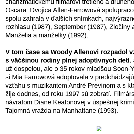
charizmatickému filmárovi tretieho a druhéh
Oscara. Dvojica Allen-Farrowová spolupracov
spolu zahrala v ďalších snímkach, najvýrazne
rozhlasu (1987), September (1987), Zločiny a
Manželia a manželky (1992).
V tom čase sa Woody Allenovi rozpadol v
s väčšinou rodiny plnej adoptívnych detí.
už dospelou, ale o 35 rokov mladšou Soon-Y
si Mia Farrowová adoptovala v predchádza
vzťahu s muzikantom André Previnom a s kto
žije dodnes, od roku 1997 sú zobratí. Filmárs
návratom Diane Keatonovej v úspešnej krimi
Tajomná vražda na Manhattane (1993).