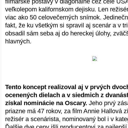
filmárske postavy v diagonálne cez celé US
veľkolepom kalifornskom dejisku. Len režis
viac ako 50 celovečerných snímok. Jedineč
fakt, že ku všetkým si spravil aj scenár a v tr
obsadil sám seba aj do hereckej úlohy, zväč
hlavných.
Tento koncept realizoval aj v prvých dvo
ocenených dielach a v siedmich z dvanásti
získal nominácie na Oscary.
Jeho prvý zás
priazne má 47 rokov, za film Annie Hallová z
režisér a scenárista, nominovaný bol i v kateg
Ďalšie dve ceny išli producentovi za najlepší 