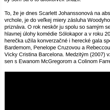
To, že je dnes Scarlett Johanssonová na a
vrchole, je do veľkej miery zásluha Woodyho
priznáva. O rok neskôr ju spolu so samým s
hlavnej úlohy komédie Sólokapor a v roku 2
herečka užila konverzačné i herecké gala sp
Bardemom, Penelope Cruzovou a Rebeccou 
Vicky Cristina Barcelona. Medzitým (2007) v
sen s Ewanom McGregorom a Colinom Farre