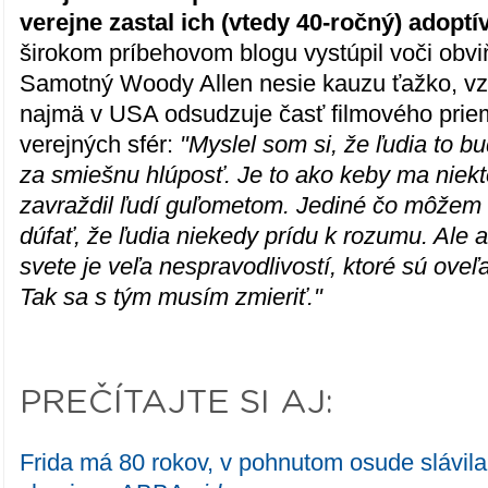
verejne zastal ich (vtedy 40-ročný) adopt
širokom príbehovom blogu vystúpil voči obvi
Samotný Woody Allen nesie kauzu ťažko, vz
najmä v USA odsudzuje časť filmového priem
verejných sfér:
"Myslel som si, že ľudia to 
za smiešnu hlúposť. Je to ako keby ma niekt
zavraždil ľudí guľometom. Jediné čo môžem r
dúfať, že ľudia niekedy prídu k rozumu. Ale a
svete je veľa nespravodlivostí, ktoré sú oveľa
Tak sa s tým musím zmieriť."
PREČÍTAJTE SI AJ:
Frida má 80 rokov, v pohnutom osude slávil