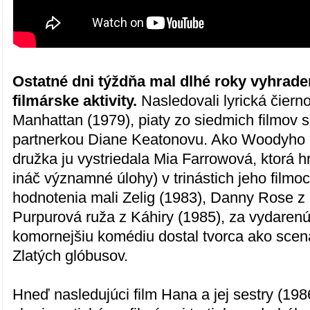
Ostatné dni týždňa mal dlhé roky vyhrad
filmárske aktivity.
Nasledovali lyrická čiern
Manhattan (1979), piaty zo siedmich filmov 
partnerkou Diane Keatonovu. Ako Woodyho 
družka ju vystriedala Mia Farrowová, ktorá h
ináč významné úlohy) v trinástich jeho filmo
hodnotenia mali Zelig (1983), Danny Rose z
Purpurová ruža z Káhiry (1985), za vydarenú
komornejšiu komédiu dostal tvorca ako scená
Zlatých glóbusov.
Hneď nasledujúci film Hana a jej sestry (1986