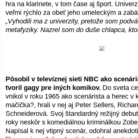
hra na klarinete, v tom čase aj šport. Univer
veľmi rýchlo za obeť jeho umeleckým a zab
„Vyhodili ma z univerzity, pretože som podv
metafyziky. Nazrel som do duše chlapca, kto
Pôsobil v televíznej sieti NBC ako scenár
tvoril gagy pre iných komikov.
Do sveta ce
vnikol v roku 1965 ako scenárista a herec v 
mačička?, hrali v nej aj Peter Sellers, Rich
Schneiderová. Svoj štandardný režijný debut 
roky neskôr s komediálnou kriminálkou Zober
Napísal k nej vtipný scenár, odohral anekdot