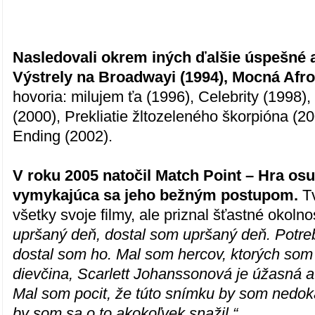
Nasledovali okrem iných ďalšie úspešné a
Výstrely na Broadwayi (1994), Mocná Afro
hovoria: milujem ťa (1996), Celebrity (1998)
(2000), Prekliatie žltozeleného škorpióna (2
Ending (2002).
V roku 2005 natočil Match Point – Hra osu
vymykajúca sa jeho bežným postupom.
Tv
všetky svoje filmy, ale priznal šťastné okolno
upršaný deň, dostal som upršaný deň. Potre
dostal som ho. Mal som hercov, ktorých som 
dievčina, Scarlett Johanssonová je úžasná a 
Mal som pocit, že túto snímku by som nedok
by som sa o to akokoľvek snažil.“