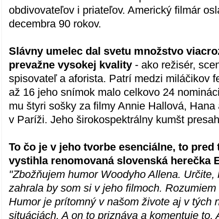
obdivovateľov i priateľov. Americký filmár osl
decembra 90 rokov.
Slávny umelec dal svetu množstvo viacro
prevažne vysokej kvality
- ako režisér, scen
spisovateľ a aforista. Patrí medzi miláčikov 
až 16 jeho snímok malo celkovo 24 nominácií
mu štyri sošky za filmy Annie Hallová, Hana a
v Paríži. Jeho širokospektrálny kumšt presah
To čo je v jeho tvorbe esenciálne, to pred
vystihla renomovaná slovenská herečka 
"Zbožňujem humor Woodyho Allena. Určite,
zahrala by som si v jeho filmoch. Rozumiem
Humor je prítomný v našom živote aj v tých n
situáciách. A on to priznáva a komentuje to. 