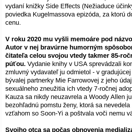
vydaní knižky Side Effects (Nežiaduce účinky
poviedka Kugelmassova epizóda, za ktorú d
cenu.
V roku 2020 mu vyšli memoáre pod náz
Autor v nej bravúrne humorným spôsob
čitateľa celou svojou vtedy takmer 85-ro
púťou.
Vydanie knihy v USA sprevádzali kon
zmluvný vydavateľ ju odmietol - v gradujúcej
bývalej partnerky Mie Farrowovej z jeho úda
sexuálneho zneužitia ich vtedy 7-ročnej adop
Kauza sa nikdy neuzavrela a Woody Allen ju
bezohľadnú pomstu ženy, ktorá sa nevedela z
vzťahom so Soon-Yi a poštvala voči nemu vä
Svojho otca sa počas obnovenia medializ