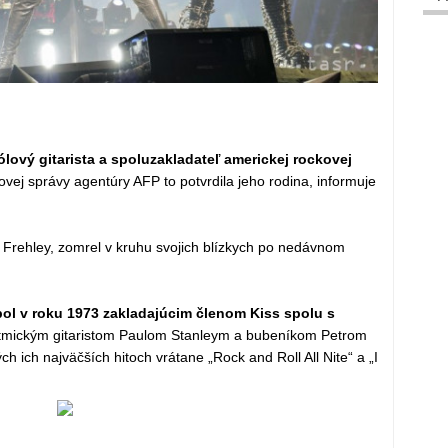
ólový gitarista a spoluzakladateľ americkej rockovej
ovej správy agentúry AFP to potvrdila jeho rodina, informuje
 Frehley, zomrel v kruhu svojich blízkych po nedávnom
bol v roku 1973 zakladajúcim členom Kiss spolu s
tmickým gitaristom Paulom Stanleym a bubeníkom Petrom
ch ich najväčších hitoch vrátane „Rock and Roll All Nite“ a „I