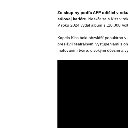
Zo skupiny podľa AFP odišiel v rok
sólovej kariére.
Neskôr sa s Kiss v rok
V roku 2024 vydal album s „10.000 Volt
Kapela Kiss bola obzvlášť populárna v p
preslávili teatrálnymi vystúpeniami s 
maľovaním tváre, divokými účesmi a vy