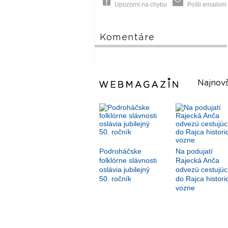
Upozorni na chybu
Pošli emailom
Komentáre
Najnovš
Podroháčske
Na podujatí
folklórne slávnosti
Rajecká Anča
oslávia jubilejný
odvezú cestujúc
50. ročník
do Rajca histori
vozne