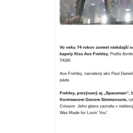
Vo veku 74 rokov zomrel niekdajší s
kapely Kiss Ace Frehley.
Podľa štvrtk
TASR.
Ace Frehley, narodený ako Paul Daniel
páde.
Frehley, prezývaný aj „Spaceman“, 
frontmanom Genom Simmonsom,
ry
Crissom. Jeho gitara zaznela v niektorý
Was Made for Lovin’ You“.