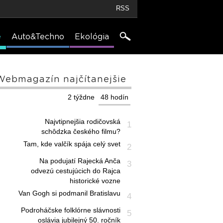
RSS
e
Auto&Techno
Ekológia
Webmagazín najčítanejšie
2 týždne
48 hodín
Najvtipnejšia rodičovská
1
schôdzka českého filmu?
Tam, kde valčík spája celý svet
2
Na podujatí Rajecká Anča
3
odvezú cestujúcich do Rajca
historické vozne
Van Gogh si podmanil Bratislavu
4
Podroháčske folklórne slávnosti
5
oslávia jubilejný 50. ročník