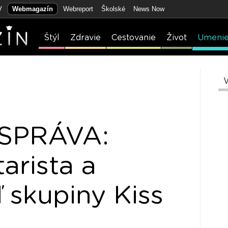
V
Webmagazín
Webreport
Školské
News Now
Štýl
Zdravie
Cestovanie
Život
Umeni
SPRÁVA:
arista a
 skupiny Kiss