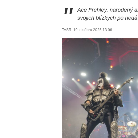
"
Ace Frehley, narodený a
svojich blízkych po ned
TASR, 19. októbra 2025 13:06