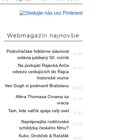
Webmagazín najnovšie
Podroháčske folklórne slávnosti
11:49
oslávia jubilejný 50. ročník
Na podujatí Rajecká Anča
10:14
odvezú cestujúcich do Rajca
historické vozne
Van Gogh si podmanil Bratislavu
09:55
Aféra Thomasa Crowna sa
07:44
vracia
Tam, kde valčík spája celý svet
11:44
Najvtipnejšia rodičovská
07:58
schôdzka českého filmu?
Kuko, Drobček & Raťafák
16:03