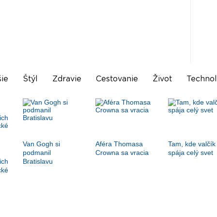
ie
Štýl
Zdravie
Cestovanie
Život
Technol
Van Gogh si
Aféra Thomasa
Tam, kde valčík
podmanil
Crowna sa vracia
spája celý svet
ich
Bratislavu
cké