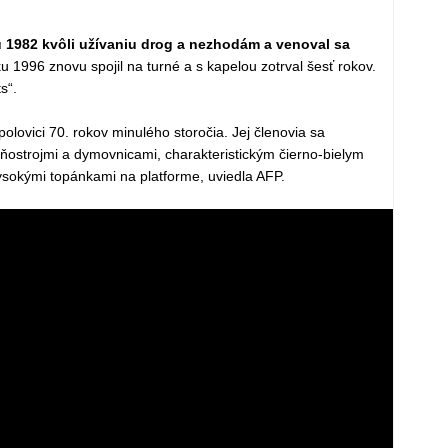
u 1982 kvôli užívaniu drog a nezhodám a venoval sa
u 1996 znovu spojil na turné a s kapelou zotrval šesť rokov.
s“.
olovici 70. rokov minulého storočia. Jej členovia sa
ohňostrojmi a dymovnicami, charakteristickým čierno-bielym
sokými topánkami na platforme, uviedla AFP.