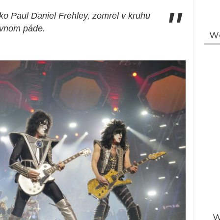
"
ko Paul Daniel Frehley, zomrel v kruhu
ávnom páde.
W
W