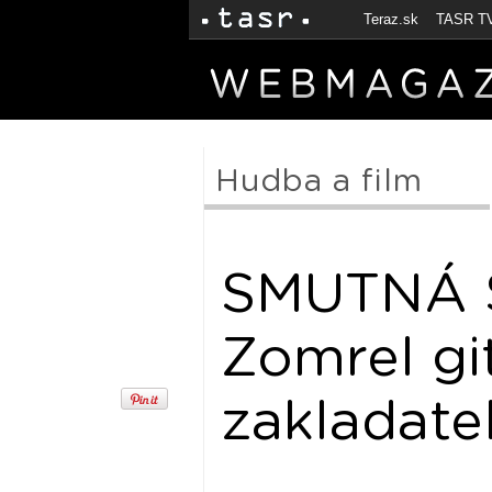
Teraz.sk
TASR T
Hudba a film
SMUTNÁ 
Zomrel git
zakladateľ