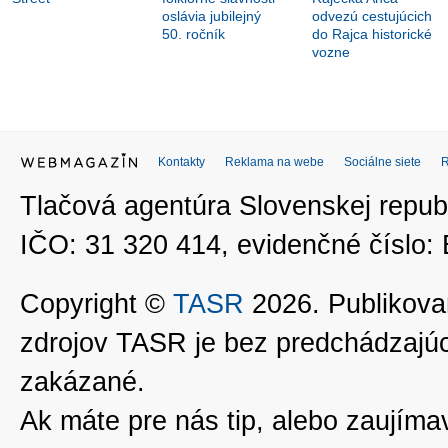
oslávia jubilejný
odvezú cestujúcich
50. ročník
do Rajca historické
vozne
Kontakty
Reklama na webe
Sociálne siete
Tlačová agentúra Slovenskej republ
IČO: 31 320 414, evidenčné číslo
Copyright ©
TASR
2026. Publikovan
zdrojov TASR je bez predchádzaj
zakázané.
Ak máte pre nás tip, alebo zaujímavé