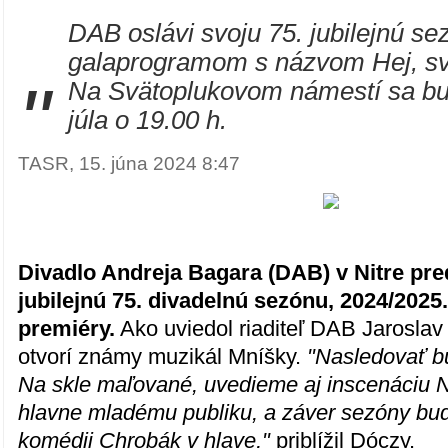
DAB oslávi svoju 75. jubilejnú s
galaprogramom s názvom Hej, sv
"
Na Svätoplukovom námestí sa bu
júla o 19.00 h.
TASR, 15. júna 2024 8:47
Divadlo Andreja Bagara (DAB) v Nitre pre
jubilejnú 75. divadelnú sezónu, 2024/2025.
premiéry.
Ako uviedol riaditeľ DAB Jarosla
otvorí známy muzikál Mníšky.
"Nasledovať b
Na skle maľované, uvedieme aj inscenáciu Ni
hlavne mladému publiku, a záver sezóny bude
komédii Chrobák v hlave,"
priblížil Dóczy.