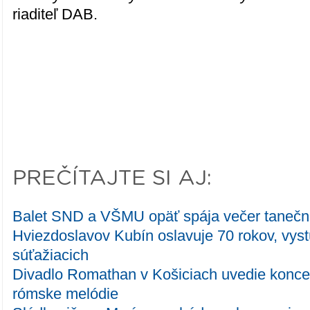
riaditeľ DAB.
PREČÍTAJTE SI AJ:
Balet SND a VŠMU opäť spája večer taneč
Hviezdoslavov Kubín oslavuje 70 rokov, vys
súťažiacich
Divadlo Romathan v Košiciach uvedie konc
rómske melódie