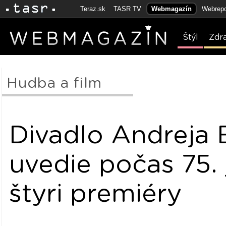
Teraz.sk
TASR TV
Webmagazín
Webrepo
Štýl
Zdr
Hudba a film
Divadlo Andreja 
uvedie počas 75. 
štyri premiéry