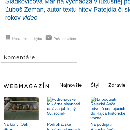
Sládkovičova Marína vychádza v luxusnej p
Ľuboš Zeman, autor textu hitov Patejdla či 
rokov
video
Upozorni na chybu
Pošli emailom
Komentáre
Najnovšie
Štýl
Zdravie
Na konci Oak
Podroháčske
Na podujatí
Street
folklórne slávnosti
Rajecká Anča