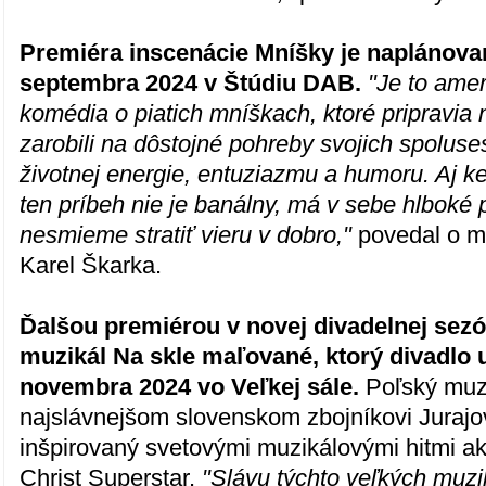
Premiéra inscenácie Mníšky je naplánovan
septembra 2024 v Štúdiu DAB.
"Je to ame
komédia o piatich mníškach, ktoré pripravia
zarobili na dôstojné pohreby svojich spoluses
životnej energie, entuziazmu a humoru. Aj k
ten príbeh nie je banálny, má v sebe hlboké 
nesmieme stratiť vieru v dobro,"
povedal o mu
Karel Škarka.
Ďalšou premiérou v novej divadelnej se
muzikál Na skle maľované, ktorý divadlo u
novembra 2024 vo Veľkej sále.
Poľský muz
najslávnejšom slovenskom zbojníkovi Jurajov
inšpirovaný svetovými muzikálovými hitmi ak
Christ Superstar.
"Slávu týchto veľkých muzi