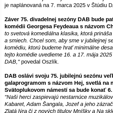
je naplánovaná na 7. marca 2025 v Štúdiu 
Záver 75. divadelnej sezóny DAB bude patr
komédii Georgesa Feydeaua s názvom Ch
to svetová komediálna klasika, ktorá prináša
a smiech. Chcel som, aby sme v jubilejnej s
komédiu, ktorú budeme hrať minimálne desa
tejto komédie uvedieme 16. a 17. mája 2025 
DAB,"
povedal Oszlík.
DAB oslávi svoju 75. jubilejnú sezónu ve
galaprogramom s názvom Hej, svetlá na 
Svätoplukovom námestí sa bude konať 6. j
"Naši herci zaspievajú nestarnúce muzikálové
Kabaret, Adam Šangala, Jozef a jeho zázrač
Zlatá lýra či z nových titulov Mníšky a Na sk