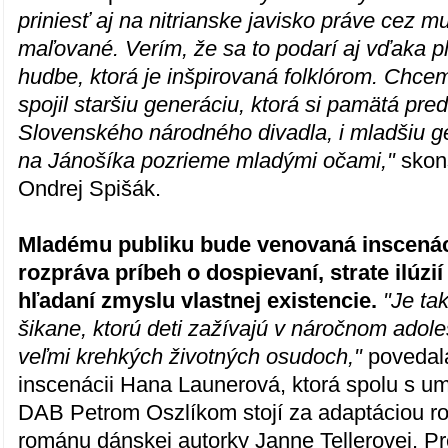
priniesť aj na nitrianske javisko práve cez m
maľované. Verím, že sa to podarí aj vďaka p
hudbe, ktorá je inšpirovaná folklórom. Chce
spojil staršiu generáciu, ktorá si pamätá pre
Slovenského národného divadla, i mladšiu g
na Jánošíka pozrieme mladými očami,"
skonš
Ondrej Spišák.
Mladému publiku bude venovaná inscenáci
rozpráva príbeh o dospievaní, strate ilúzií
hľadaní zmyslu vlastnej existencie.
"Je tak
šikane, ktorú deti zažívajú v náročnom adol
veľmi krehkých životných osudoch,"
povedal
inscenácii Hana Launerová, ktorá spolu s 
DAB Petrom Oszlíkom stojí za adaptáciou 
románu dánskej autorky Janne Tellerovej. P