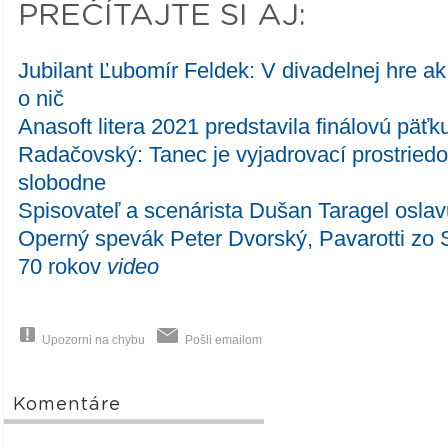
PREČÍTAJTE SI AJ:
Jubilant Ľubomír Feldek: V divadelnej hre ak
o nič
Anasoft litera 2021 predstavila finálovú päťk
Radačovský: Tanec je vyjadrovací prostriedo
slobodne
Spisovateľ a scenárista Dušan Taragel oslav
Operný spevák Peter Dvorský, Pavarotti zo 
70 rokov
video
Upozorni na chybu
Pošli emailom
Komentáre