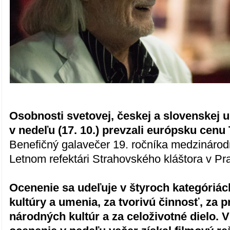
Osobnosti svetovej, českej a slovenskej 
v nedeľu (17. 10.) prevzali európsku cenu
Benefičný galavečer 19. ročníka medzinárod
Letnom refektári Strahovského kláštora v P
Ocenenie sa udeľuje v štyroch kategóriác
kultúry a umenia, za tvorivú činnosť, za p
národných kultúr a za celoživotné dielo.
V