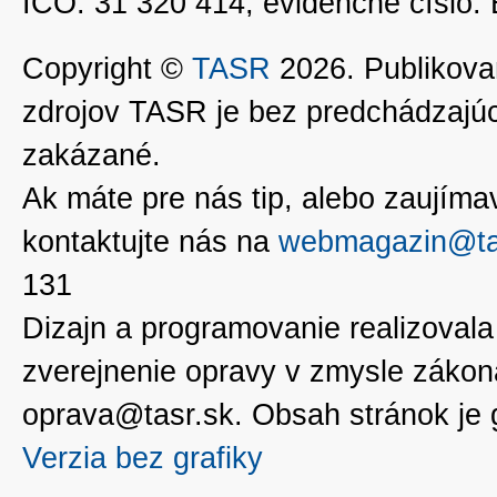
IČO: 31 320 414, evidenčné číslo
Copyright ©
TASR
2026. Publikovan
zdrojov TASR je bez predchádzaj
zakázané.
Ak máte pre nás tip, alebo zaujímavé
kontaktujte nás na
webmagazin@ta
131
Dizajn a programovanie realizoval
zverejnenie opravy v zmysle zákon
oprava@tasr.sk. Obsah stránok je
Verzia bez grafiky