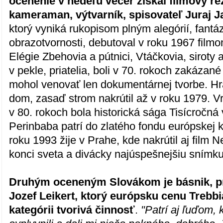
ocenenie v nedeľu večer získal filmový rež
kameraman, výtvarník, spisovateľ Juraj J
ktorý vyniká rukopisom plným alegórií, fantá
obrazotvornosti, debutoval v roku 1967 filmo
Elégie Zbehovia a pútnici, Vtáčkovia, siroty 
v pekle, priatelia, boli v 70. rokoch zakázan
mohol venovať len dokumentárnej tvorbe. Hr
dom, zasaď strom nakrútil až v roku 1979. V
v 80. rokoch bola historická sága Tisícročná
Perinbaba patrí do zlatého fondu európskej 
roku 1993 žije v Prahe, kde nakrútil aj film 
konci sveta a divácky najúspešnejšiu snímku
Druhým oceneným Slovákom je básnik, p
Jozef Leikert, ktorý európsku cenu Trebbi
kategórii tvorivá činnosť
.
"Patrí aj ľuďom, k