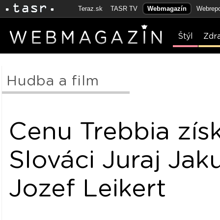
Teraz.sk
TASR TV
Webmagazín
Webrepo
Štýl
Zdr
Hudba a film
Cenu Trebbia získ
Slováci Juraj Jak
Jozef Leikert