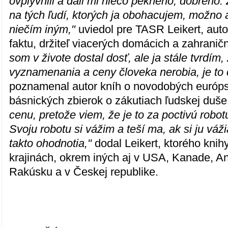
ovplyvnili a dali mi niečo pekného, dobrého.
na tých ľudí, ktorých ja obohacujem, možno a
niečím iným,"
uviedol pre TASR Leikert, autor
faktu, držiteľ viacerých domácich a zahrani
som v živote dostal dosť, ale ja stále tvrdím, ž
vyznamenania a ceny človeka nerobia, je to 
poznamenal autor kníh o novodobých európs
básnických zbierok o zákutiach ľudskej duše
cenu, pretože viem, že je to za poctivú robot
Svoju robotu si vážim a teší ma, ak si ju vážia 
takto ohodnotia,"
dodal Leikert, ktorého knihy
krajinách, okrem iných aj v USA, Kanade, A
Rakúsku a v Českej republike.