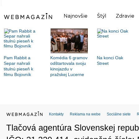
Najnovšie
Štýl
Zdravie
Pam Rabbit a
Komédia 6 gramov
Na konci Oak
Separ nahrali
odštartovala svoju
Street
titulnú pieseň k
kinojazdu v
filmu Bojovník
pražskej Lucerne
Kontakty
Reklama na webe
Sociálne siete
Tlačová agentúra Slovenskej republ