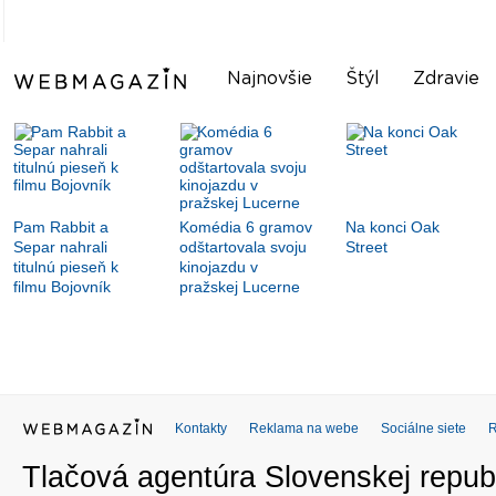
Najnovšie
Štýl
Zdravie
Pam Rabbit a
Komédia 6 gramov
Na konci Oak
Separ nahrali
odštartovala svoju
Street
titulnú pieseň k
kinojazdu v
filmu Bojovník
pražskej Lucerne
Kontakty
Reklama na webe
Sociálne siete
Tlačová agentúra Slovenskej republ