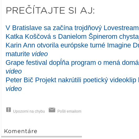
PREČÍTAJTE SI AJ:
V Bratislave sa začína trojdňový Lovestream
Katka Koščová s Danielom Špinerom chystaj
Karin Ann otvorila európske turné Imagine 
maturite
video
Grape festival dopĺňa program o mená domác
video
Peter Bič Projekt nakrútili poetický videokli
video
Upozorni na chybu
Pošli emailom
Komentáre