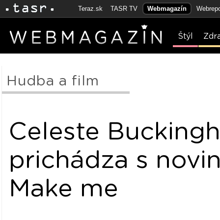
Teraz.sk
TASR TV
Webmagazín
Webrepo
Štýl
Zdr
Hudba a film
Celeste Bucking
prichádza s novi
Make me