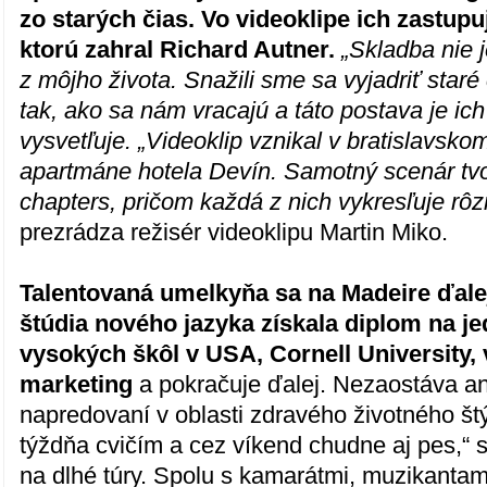
zo starých čias. Vo videoklipe ich zastup
ktorú zahral Richard Autner.
„Skladba nie 
z môjho života. Snažili sme sa vyjadriť star
tak, ako sa nám vracajú a táto postava je ic
vysvetľuje. „Videoklip vznikal v bratislavsk
apartmáne hotela Devín. Samotný scenár tvori
chapters, pričom každá z nich vykresľuje rôz
prezrádza režisér videoklipu Martin Miko.
Talentovaná umelkyňa sa na Madeire ďale
štúdia nového jazyka získala diplom na j
vysokých škôl v USA, Cornell University, 
marketing
a pokračuje ďalej. Nezaostáva a
napredovaní v oblasti zdravého životného štýl
týždňa cvičím a cez víkend chudne aj pes,“ 
na dlhé túry. Spolu s kamarátmi, muzikantam