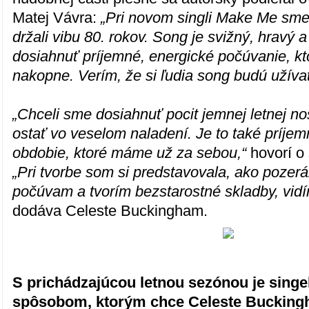
Matej Vávra:
„Pri novom singli Make Me sme
držali vibu 80. rokov. Song je svižný, hravý 
dosiahnuť príjemné, energické počúvanie, k
nakopne. Verím, že si ľudia song budú užíva
„Chceli sme dosiahnuť pocit jemnej letnej no
ostať vo veselom naladení. Je to také príje
obdobie, ktoré máme už za sebou,“
hovorí o
„Pri tvorbe som si predstavovala, ako pozerá
počúvam a tvorím bezstarostné skladby, vidím
dodáva Celeste Buckingham.
S prichádzajúcou letnou sezónou je singe
spôsobom, ktorým chce Celeste Buckingh