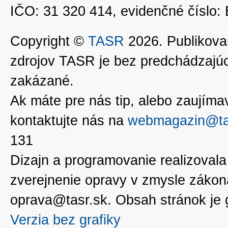
IČO: 31 320 414, evidenčné číslo
Copyright ©
TASR
2026. Publikovan
zdrojov TASR je bez predchádzaj
zakázané.
Ak máte pre nás tip, alebo zaujímavé
kontaktujte nás na
webmagazin@ta
131
Dizajn a programovanie realizoval
zverejnenie opravy v zmysle zákon
oprava@tasr.sk. Obsah stránok je
Verzia bez grafiky