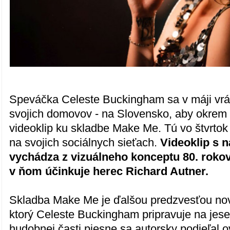
Speváčka Celeste Buckingham sa v máji vrát
svojich domovov - na Slovensko, aby okrem 
videoklip ku skladbe Make Me. Tú vo štvrtok
na svojich sociálnych sieťach.
Videoklip s 
vychádza z vizuálneho konceptu 80. rokov
v ňom účinkuje herec Richard Autner.
Skladba Make Me je ďalšou predzvesťou no
ktorý Celeste Buckingham pripravuje na jese
hudobnej časti piesne sa autorsky podieľal 