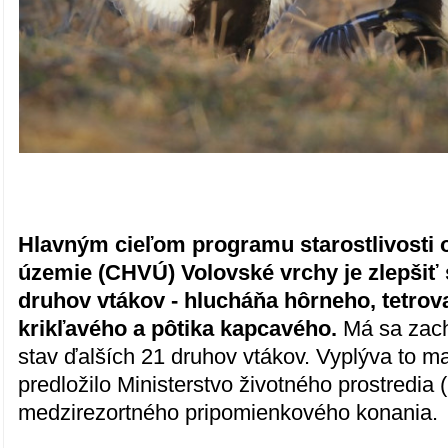
Hlavným cieľom programu starostlivosti 
územie (CHVÚ) Volovské vrchy je zlepšiť 
druhov vtákov - hlucháňa hôrneho, tetrova
krikľavého a pôtika kapcavého.
Má sa zach
stav ďalších 21 druhov vtákov. Vyplýva to mat
predložilo Ministerstvo životného prostredi
medzirezortného pripomienkového konania.