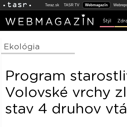
Teraz.sk
TASR TV
Webmagazín
Webrepo
Štýl
Zdr
Ekológia
Program starostli
Volovské vrchy zl
stav 4 druhov vt