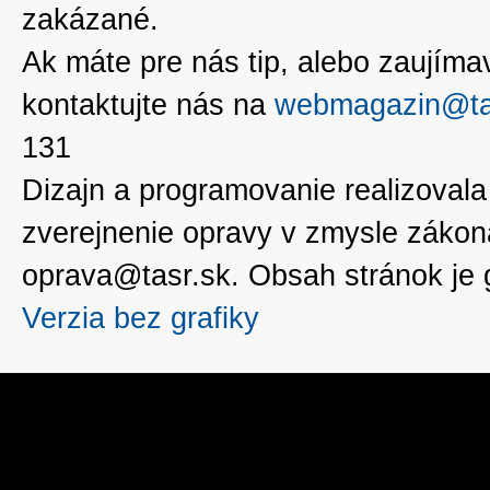
zakázané.
Ak máte pre nás tip, alebo zaujímavé
kontaktujte nás na
webmagazin@ta
131
Dizajn a programovanie realizoval
zverejnenie opravy v zmysle zákon
oprava@tasr.sk. Obsah stránok je
Verzia bez grafiky