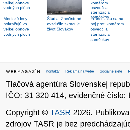
Mestské lesy
Štúdia: Znečistené
Francúzsku sa na
pokračujú vo
ovzdušie skracuje
boj proti komárom
veľkej obnove
život Slovákov
osvedčila
vodných plôch
sterilizácia
samčekov
Kontakty
Reklama na webe
Sociálne siete
Tlačová agentúra Slovenskej republ
IČO: 31 320 414, evidenčné číslo
Copyright ©
TASR
2026. Publikovan
zdrojov TASR je bez predchádzaj