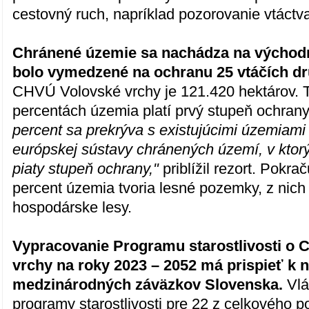
cestovný ruch, napríklad pozorovanie vtáctv
Chránené územie sa nachádza na výcho
bolo vymedzené na ochranu 25 vtáčích d
CHVÚ Volovské vrchy je 121.420 hektárov. 
percentách územia platí prvý stupeň ochran
percent sa prekrýva s existujúcimi územiami
európskej sústavy chránených území, v ktorý
piaty stupeň ochrany,"
priblížil rezort. Pokra
percent územia tvoria lesné pozemky, z nich
hospodárske lesy.
Vypracovanie Programu starostlivosti o
vrchy na roky 2023 – 2052 má prispieť k 
medzinárodných záväzkov Slovenska.
Vlá
programy starostlivosti pre 22 z celkového 