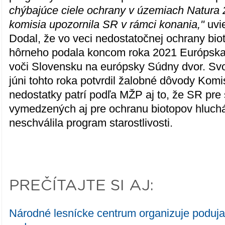
chýbajúce ciele ochrany v územiach Natura
komisia upozornila SR v rámci konania,"
uvi
Dodal, že vo veci nedostatočnej ochrany bi
hôrneho podala koncom roka 2021 Európska
voči Slovensku na európsky Súdny dvor. Sv
júni tohto roka potvrdil žalobné dôvody Kom
nedostatky patrí podľa MŽP aj to, že SR p
vymedzených aj pre ochranu biotopov hluchá
neschválila program starostlivosti.
PREČÍTAJTE SI AJ:
Národné lesnícke centrum organizuje podujati