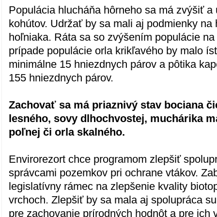
Populácia hlucháňa hôrneho sa má zvýšiť a 
kohútov. Udržať by sa mali aj podmienky na 
hoľniaka. Ráta sa so zvýšením populácie na
prípade populácie orla krikľavého by malo ís
minimálne 15 hniezdnych párov a pôtika ka
155 hniezdnych párov.
Zachovať sa má priaznivý stav bociana či
lesného, sovy dlhochvostej, muchárika ma
poľnej či orla skalného.
Envirorezort chce programom zlepšiť spolupr
správcami pozemkov pri ochrane vtákov. Zab
legislatívny rámec na zlepšenie kvality biot
vrchoch. Zlepšiť by sa mala aj spolupráca su
pre zachovanie prírodných hodnôt a pre ich vy