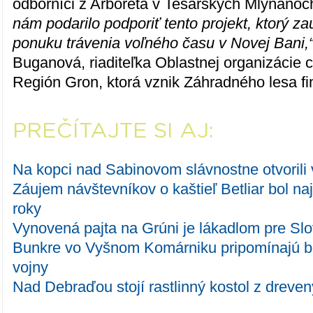
odborníci z Arboréta v Tesárskych Mlyňanoc
nám podarilo podporiť tento projekt, ktorý z
ponuku trávenia voľného času v Novej Bani,
Buganová, riaditeľka Oblastnej organizácie
Región Gron, ktorá vznik Záhradného lesa fi
PREČÍTAJTE SI AJ:
Na kopci nad Sabinovom slávnostne otvorili
Záujem návštevníkov o kaštieľ Betliar bol na
roky
Vynovená pajta na Grúni je lákadlom pre Sl
Bunkre vo Vyšnom Komárniku pripomínajú bo
vojny
Nad Debraďou stojí rastlinný kostol z dreve