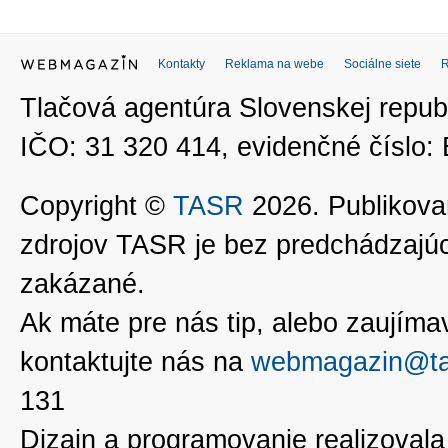
Kontakty
Reklama na webe
Sociálne siete
Tlačová agentúra Slovenskej republ
IČO: 31 320 414, evidenčné číslo
Copyright ©
TASR
2026. Publikovan
zdrojov TASR je bez predchádzaj
zakázané.
Ak máte pre nás tip, alebo zaujímavé
kontaktujte nás na
webmagazin@ta
131
Dizajn a programovanie realizoval