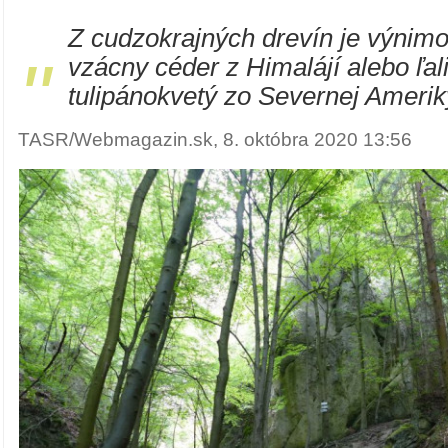
Z cudzokrajných drevín je výni
"
vzácny céder z Himalájí alebo ľal
tulipánokvetý zo Severnej Amerik
TASR/Webmagazin.sk, 8. októbra 2020 13:56