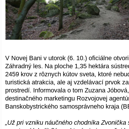
V Novej Bani v utorok (6. 10.) oficiálne otvor
Záhradný les. Na ploche 1,35 hektára sústre
2459 krov z rôznych kútov sveta, ktoré nebud
turistická atrakcia, ale aj vzdelávací prvok 
prostredí. Informovala o tom Zuzana Jóbová,
destinačného marketingu Rozvojovej agentú
Banskobystrického samosprávneho kraja (B
„Už pri vzniku náučného chodníka Zvonička 