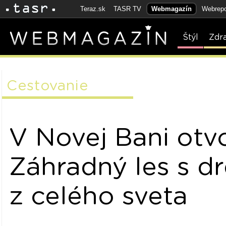
Teraz.sk
TASR TV
Webmagazín
Webrepo
Štýl
Zdr
Cestovanie
V Novej Bani otvo
Záhradný les s d
z celého sveta