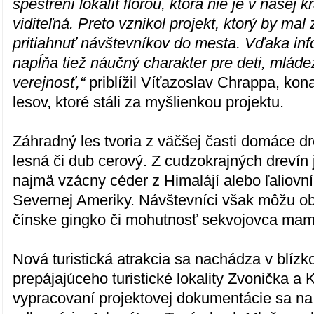
spestrení lokalít flórou, ktorá nie je v našej 
viditeľná. Preto vznikol projekt, ktorý by mal
pritiahnuť návštevníkov do mesta. Vďaka i
napĺňa tiež náučný charakter pre deti, mláde
verejnosť,“
priblížil Víťazoslav Chrappa, kon
lesov, ktoré stáli za myšlienkou projektu.
Záhradný les tvoria z väčšej časti domáce dr
lesná či dub cerový. Z cudzokrajných dreví
najmä vzácny céder z Himalájí alebo ľaliovní
Severnej Ameriky. Návštevníci však môžu ob
čínske gingko či mohutnosť sekvojovca mam
Nová turistická atrakcia sa nachádza v blízk
prepájajúceho turistické lokality Zvonička a 
vypracovaní projektovej dokumentácie sa na n