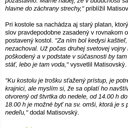
pozastavilo. Máme nádej, že v budúcnosti sa
hlavne do záchrany strechy,"
priblížil Matiso
Pri kostole sa nachádza aj starý platan, ktor
slov pravdepodobne zasadený v rovnakom o
postavený kostol.
"Za ním bol kedysi kaštieľ,
nezachoval. Už počas druhej svetovej vojny
poškodený a v podstate v súčasnosti by tam
stáť, lebo je tam voda,"
vysvetlil Matisovský.
"Ku kostolu je trošku sťažený prístup, je potr
krajnici, ale myslím si, že sa oplatí ho navšt
otvorený od štvrtka do nedele, od 14.00 h do
18.00 h je možné byť na sv. omši, ktorá je s
nedeľu,"
dodal Matisovský.