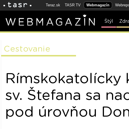
Teraz.sk
TASR TV
Webmagazín
Webrepo
Štýl
Zdr
Cestovanie
Rímskokatolícky 
sv. Štefana sa n
pod úrovňou Do