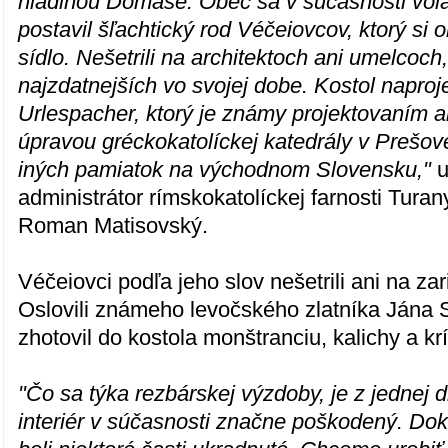
hladinou Domaše. Obec sa v súčasnosti vol
postavil šľachtický rod Véčeiovcov, ktorý si o
sídlo. Nešetrili na architektoch ani umelcoch,
najzdatnejších vo svojej dobe. Kostol napro
Urlespacher, ktorý je známy projektovaním 
úpravou gréckokatolíckej katedrály v Prešo
iných pamiatok na východnom Slovensku,"
u
administrátor rímskokatolíckej farnosti Tur
Roman Matisovský.
Véčeiovci podľa jeho slov nešetrili ani na zar
Oslovili známeho levočského zlatníka Jána S
zhotovil do kostola monštranciu, kalichy a krí
"Čo sa týka rezbárskej výzdoby, je z jednej d
interiér v súčasnosti značne poškodený. Do