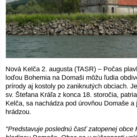
Nová Kelča 2. augusta (TASR) – Počas plav
loďou Bohemia na Domaši môžu ľudia obdivo
prírody aj kostoly po zaniknutých obciach. J
sv. Štefana Kráľa z konca 18. storočia, patri
Kelča, sa nachádza pod úrovňou Domaše a 
hrádzou.
"Predstavuje poslednú časť zatopenej obce K