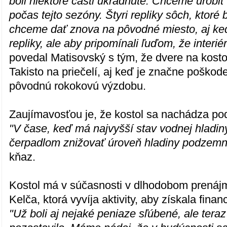
boli niektoré časti ukradnuté. Chceme urobi
počas tejto sezóny. Štyri repliky sôch, ktoré
chceme dať znova na pôvodné miesto, aj keď
repliky, ale aby pripomínali ľuďom, že interiér
povedal Matisovský s tým, že dvere na kost
Takisto na priečelí, aj keď je značne poškode
pôvodnú rokokovú výzdobu.
Zaujímavosťou je, že kostol sa nachádza p
"V čase, keď má najvyšší stav vodnej hladin
čerpadlom znižovať úroveň hladiny podzemn
kňaz.
Kostol má v súčasnosti v dlhodobom prená
Kelča, ktorá vyvíja aktivity, aby získala fina
"Už boli aj nejaké peniaze sľúbené, ale teraz