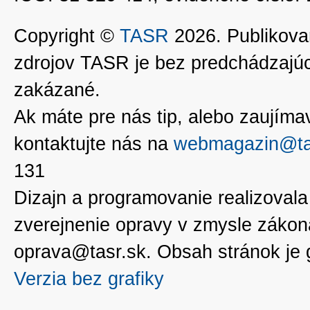
Copyright ©
TASR
2026. Publikovan
zdrojov TASR je bez predchádzaj
zakázané.
Ak máte pre nás tip, alebo zaujímavé
kontaktujte nás na
webmagazin@ta
131
Dizajn a programovanie realizoval
zverejnenie opravy v zmysle zákon
oprava@tasr.sk. Obsah stránok je
Verzia bez grafiky