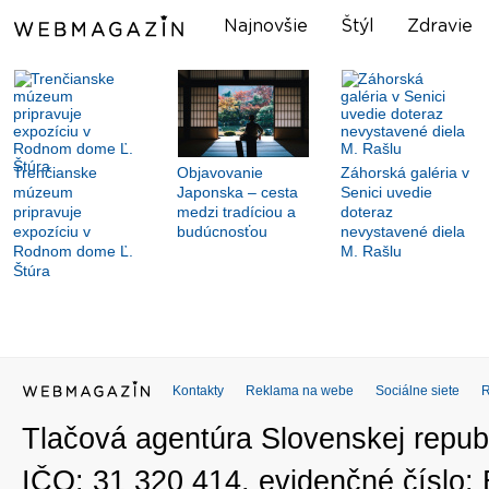
Najnovšie
Štýl
Zdravie
Trenčianske
Objavovanie
Záhorská galéria v
múzeum
Japonska – cesta
Senici uvedie
pripravuje
medzi tradíciou a
doteraz
expozíciu v
budúcnosťou
nevystavené diela
Rodnom dome Ľ.
M. Rašlu
Štúra
Kontakty
Reklama na webe
Sociálne siete
Tlačová agentúra Slovenskej republ
IČO: 31 320 414, evidenčné číslo