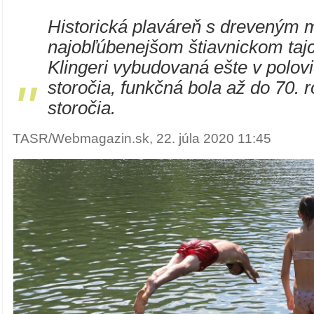
Historická plaváreň s dreveným
najobľúbenejšom štiavnickom taj
Klingeri vybudovaná ešte v polovi
"
storočia, funkčná bola až do 70. 
storočia.
TASR/Webmagazin.sk, 22. júla 2020 11:45