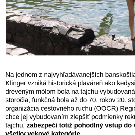
Na jednom z najvyhľadávanejších banskošti
Klinger vzniká historická plaváreň ako kedysi
dreveným mólom bola na tajchu vybudovaná e
storočia, funkčná bola až do 70. rokov 20. st
organizácia cestovného ruchu (OOCR) Regi
chce jej vybudovaním zlepšiť podmienky re
tajchu,
zabezpečí totiž pohodlný vstup do
všetky vekové kategórie.