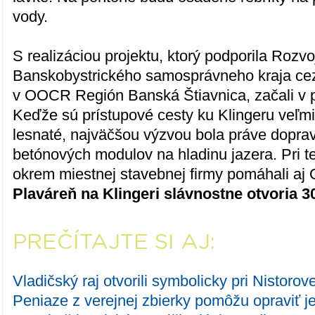
vody.
S realizáciou projektu, ktorý podporila Rozv
Banskobystrického samosprávneho kraja cez
v OOCR Región Banská Štiavnica, začali v p
Keďže sú prístupové cesty ku Klingeru veľmi
lesnaté, najväčšou výzvou bola práve dopra
betónových modulov na hladinu jazera. Pri te
okrem miestnej stavebnej firmy pomáhali aj 
Plaváreň na Klingeri slávnostne otvoria 30
PREČÍTAJTE SI AJ:
Vladičský raj otvorili symbolicky pri Nistorove
Peniaze z verejnej zbierky pomôžu opraviť j