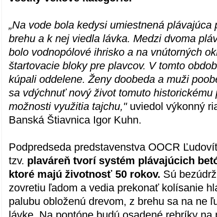
„Na vode bola kedysi umiestnená plávajúca 
brehu a k nej viedla lávka. Medzi dvoma plá
bolo vodnopólové ihrisko a na vnútorných ok
štartovacie bloky pre plavcov. V tomto obdo
kúpali oddelene. Ženy doobeda a muži poob
sa vdýchnuť nový život tomuto historickému p
možnosti využitia tajchu,"
uviedol výkonný r
Banská Štiavnica Igor Kuhn.
Podpredseda predstavenstva OOCR Ľudovít Ka
tzv.
plaváreň tvorí systém plávajúcich be
ktoré majú životnosť 50 rokov.
Sú bezúdržb
zovretiu ľadom a vedia prekonať kolísanie h
palubu obloženú drevom, z brehu sa na ne ľ
lávke. Na pontóne budú osadené rebríky na 