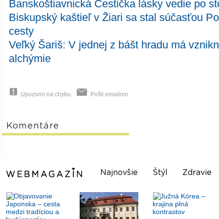
Banskoštiavnická Cestička lásky vedie po s
Biskupský kaštieľ v Žiari sa stal súčasťou P
cesty
Veľký Šariš: V jednej z bášt hradu má vznik
alchýmie
Upozorni na chybu
Pošli emailom
Komentáre
Najnovšie
Štýl
Zdravie