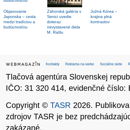
Objavovanie
Záhorská galéria v
Južná Kórea –
Japonska – cesta
Senici uvedie
krajina plná
medzi tradíciou a
doteraz
kontrastov
budúcnosťou
nevystavené diela
M. Rašlu
Kontakty
Reklama na webe
Sociálne siete
Tlačová agentúra Slovenskej republ
IČO: 31 320 414, evidenčné číslo
Copyright ©
TASR
2026. Publikovan
zdrojov TASR je bez predchádzaj
zakázané.