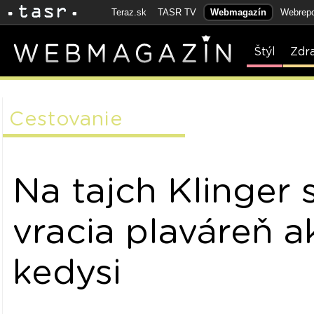
Teraz.sk
TASR TV
Webmagazín
Webrepo
Štýl
Zdr
Cestovanie
Na tajch Klinger 
vracia plaváreň a
kedysi