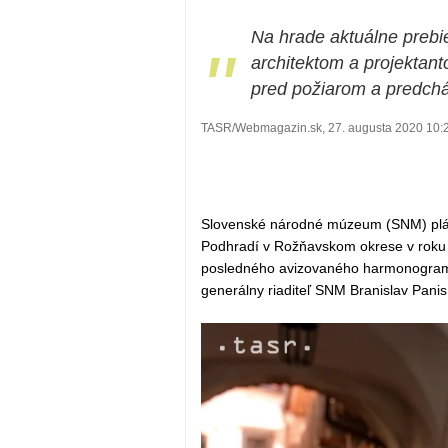
Na hrade aktuálne preb
"
architektom a projektant
pred požiarom a predch
TASR/Webmagazin.sk, 27. augusta 2020 10:
Slovenské národné múzeum (SNM) plán
Podhradí v Rožňavskom okrese v roku 2
posledného avizovaného harmonogramu.
generálny riaditeľ SNM Branislav Panis