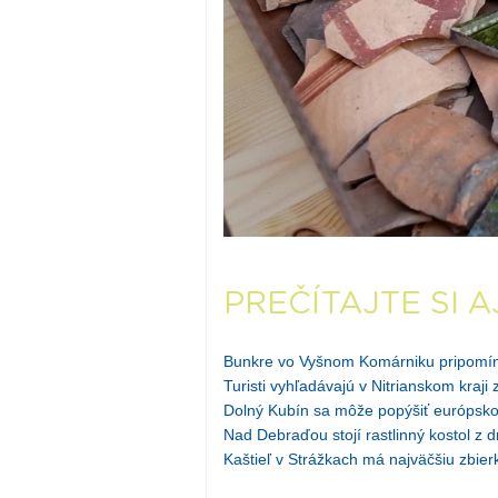
PREČÍTAJTE SI A
Bunkre vo Vyšnom Komárniku pripomína
Turisti vyhľadávajú v Nitrianskom kraji
Dolný Kubín sa môže popýšiť európsk
Nad Debraďou stojí rastlinný kostol z 
Kaštieľ v Strážkach má najväčšiu zbi