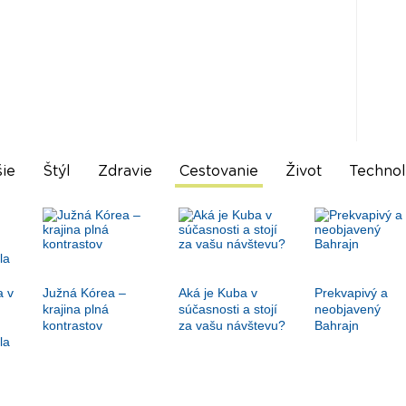
ie
Štýl
Zdravie
Cestovanie
Život
Technol
a v
Južná Kórea –
Aká je Kuba v
Prekvapivý a
krajina plná
súčasnosti a stojí
neobjavený
kontrastov
za vašu návštevu?
Bahrajn
la