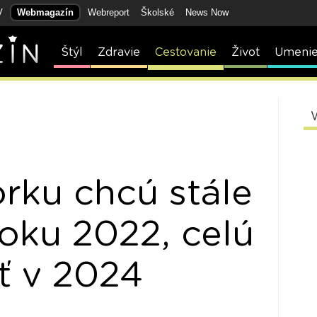
V
Webmagazín
Webreport
Školské
News Now
Štýl
Zdravie
Cestovanie
Život
Umeni
rku chcú stále
roku 2022, celú
iť v 2024