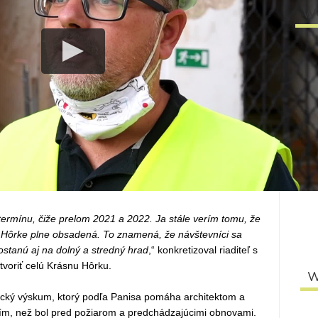
W
ermínu, čiže prelom 2021 a 2022. Ja stále verím tomu, že
 Hôrke plne obsadená. To znamená, že návštevníci sa
ostanú aj na dolný a stredný hrad
,“ konkretizoval riaditeľ s
tvoriť celú Krásnu Hôrku.
W
ický výskum, ktorý podľa Panisa pomáha architektom a
pším, než bol pred požiarom a predchádzajúcimi obnovami.