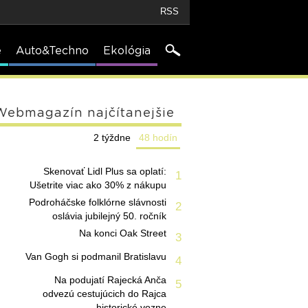
RSS
e
Auto&Techno
Ekológia
Webmagazín najčítanejšie
2 týždne
48 hodín
Skenovať Lidl Plus sa oplatí:
1
Ušetrite viac ako 30% z nákupu
Podroháčske folklórne slávnosti
2
oslávia jubilejný 50. ročník
Na konci Oak Street
3
Van Gogh si podmanil Bratislavu
4
Na podujatí Rajecká Anča
5
odvezú cestujúcich do Rajca
historické vozne