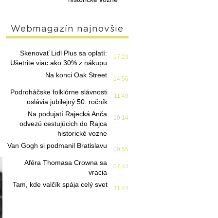
Webmagazín najnovšie
Skenovať Lidl Plus sa oplatí:
17:23
Ušetrite viac ako 30% z nákupu
Na konci Oak Street
14:56
Podroháčske folklórne slávnosti
11:49
oslávia jubilejný 50. ročník
Na podujatí Rajecká Anča
10:14
odvezú cestujúcich do Rajca
historické vozne
Van Gogh si podmanil Bratislavu
09:55
Aféra Thomasa Crowna sa
07:44
vracia
Tam, kde valčík spája celý svet
11:44