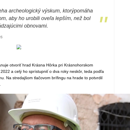
ieha archeologický výskum, ktorýpomáha
"
om, aby ho urobili oveľa lepším, než bol
ádzajúcimi obnovami.
26
uje otvoriť hrad Krásna Hôrka pri Krásnohorskom
022 a celý ho sprístupniť o dva roky neskôr, teda podľa
 Na stredajšom tlačovom brífingu na hrade to potvrdil
.