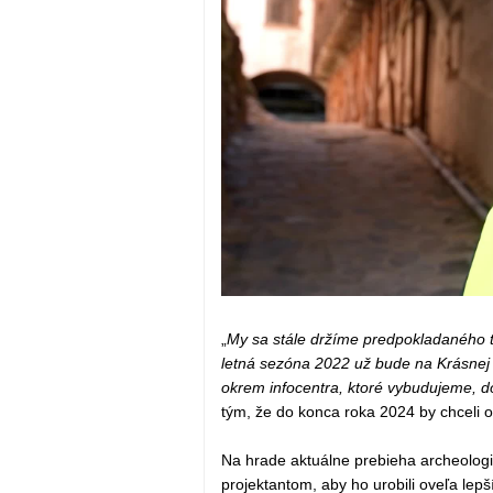
„
My sa stále držíme predpokladaného t
letná sezóna 2022 už bude na Krásnej
okrem infocentra, ktoré vybudujeme, d
tým, že do konca roka 2024 by chceli o
Na hrade aktuálne prebieha archeolog
projektantom, aby ho urobili oveľa le