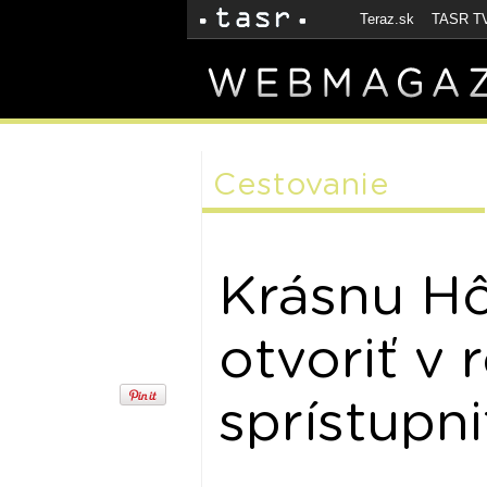
Teraz.sk
TASR T
Cestovanie
Krásnu Hô
otvoriť v 
sprístupn