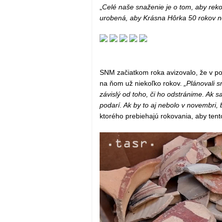
„
Celé naše snaženie je o tom, aby reko
urobená, aby Krásna Hôrka 50 rokov n
SNM začiatkom roka avizovalo, že v pol
na ňom už niekoľko rokov.
„Plánovali s
závislý od toho, či ho odstránime. Ak
podarí. Ak by to aj nebolo v novembri
ktorého prebiehajú rokovania, aby tento 