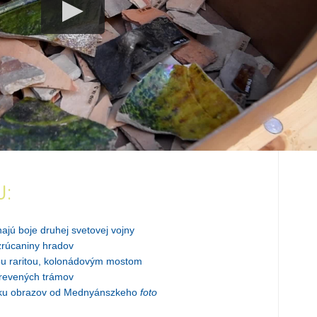
J:
jú boje druhej svetovej vojny
 zrúcaniny hradov
ou raritou, kolonádovým mostom
drevených trámov
erku obrazov od Mednyánszkeho
foto