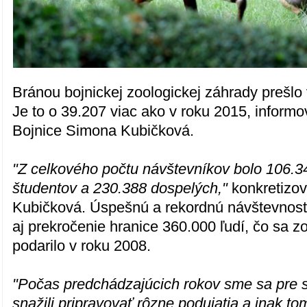
Bránou bojnickej zoologickej záhrady prešlo 
Je to o 39.207 viac ako v roku 2015, inform
Bojnice Simona Kubičková.
"Z celkového počtu návštevníkov bolo 106.34
študentov a 230.388 dospelých,"
konkretizov
Kubičková. Úspešnú a rekordnú návštevnosť
aj prekročenie hranice 360.000 ľudí, čo sa 
podarilo v roku 2008.
"Počas predchádzajúcich rokov sme sa pre s
snažili pripravovať rôzne podujatia a inak t