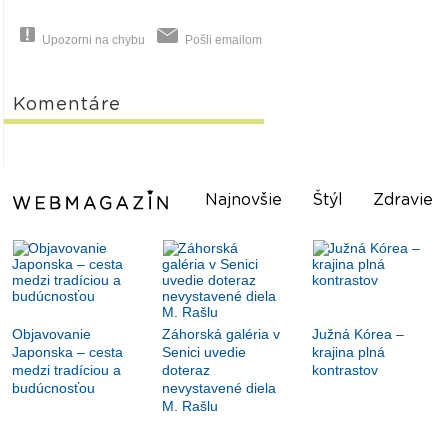
Upozorni na chybu
Pošli emailom
Komentáre
Najnovšie
Štýl
Zdravie
Objavovanie
Záhorská galéria v
Južná Kórea –
Japonska – cesta
Senici uvedie
krajina plná
medzi tradíciou a
doteraz
kontrastov
budúcnosťou
nevystavené diela
M. Rašlu