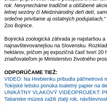
rok. Nevynecháme tradičné a obľúbené akcie
letnej sezóny či Medzinárodný deň detí, sa
srdečne privítame aj ostatných podujatiach,"
Zoo Bojnice.
Bojnická zoologická záhrada je najstaršou a
najnavštevovanejšou na Slovensku. Rozklad
hektárov, pričom jej expozičná časť tvorí 20 
zriaďovateľom je Ministerstvo životného pros
ODPORÚČAME TIEŽ:
VIDEO: Na Hrebienku pribudla päťmetrová 
Tokijské letisko ponúka toaletný papier na d
UNIKÁTNY VLAKOVÝ VIDEOPROJEKT: PF
Talianske múzeá zažili zlatý rok, návštevnos