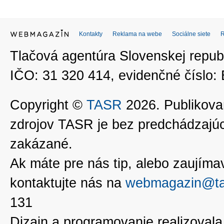
Kontakty
Reklama na webe
Sociálne siete
Tlačová agentúra Slovenskej republ
IČO: 31 320 414, evidenčné číslo
Copyright ©
TASR
2026. Publikovan
zdrojov TASR je bez predchádzaj
zakázané.
Ak máte pre nás tip, alebo zaujímavé
kontaktujte nás na
webmagazin@ta
131
Dizajn a programovanie realizoval