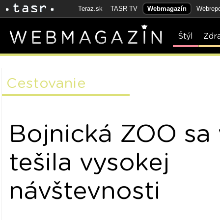
Teraz.sk
TASR TV
Webmagazín
Webrepo
Štýl
Zdr
Cestovanie
Bojnická ZOO sa 
tešila vysokej
návštevnosti