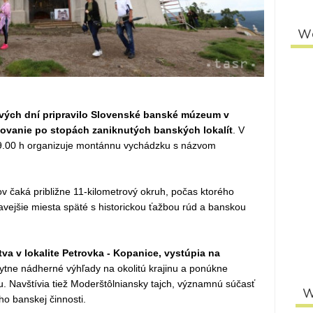
W
ých dní pripravilo Slovenské banské múzeum v
tovanie po stopách zaniknutých banských lokalít
. V
9.00 h organizuje montánnu vychádzku s názvom
 čaká približne 11-kilometrový okruh, počas ktorého
vejšie miesta späté s historickou ťažbou rúd a banskou
va v lokalite Petrovka - Kopanice, vystúpia na
ytne nádherné výhľady na okolitú krajinu a ponúkne
u. Navštívia tiež Moderštôlniansky tajch, významnú súčasť
W
o banskej činnosti.