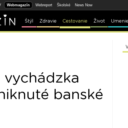
V
Webmagazín
Webreport
Školské
News Now
Štýl
Zdravie
Cestovanie
Život
Umeni
 vychádzka
aniknuté banské