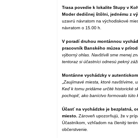
Trasa povedie k lokalite Stupy v Koh
Moder dedičnej štôlni, jednému z v
uzavrú návratom na východiskové mies
návratom o 15.00 h.
V poradí druhou montánnou vychád
pracovník Banského múzea v prírode
výborný ohlas. Navštívili sme menej zn
tentoraz si účastníci odnesú pekný záži
Montánne vychádzky v autentickom 
„
Zaujímavé miesta, ktoré navštívime, už
Keď k tomu pridáme určité historické s
pochopiť, ako baníctvo formovalo túto kr
Účasť na vychádzke je bezplatná, o
miesto.
Zároveň upozorňujú, že v príp
Účastníkom, vzhľadom na členitý terén,
občerstvenie.