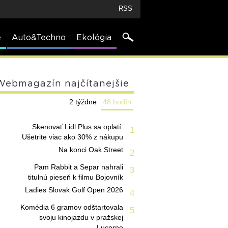
RSS
e
Auto&Techno
Ekológia
Webmagazín najčítanejšie
2 týždne
48 hodín
Skenovať Lidl Plus sa oplatí:
1
Ušetrite viac ako 30% z nákupu
Na konci Oak Street
2
Pam Rabbit a Separ nahrali
3
titulnú pieseň k filmu Bojovník
Ladies Slovak Golf Open 2026
4
Komédia 6 gramov odštartovala
5
svoju kinojazdu v pražskej
Lucerne