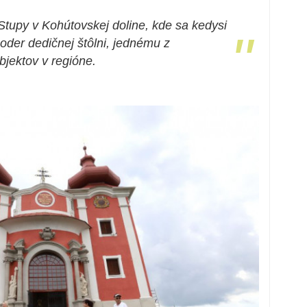
 Stupy v Kohútovskej doline, kde sa kedysi
"
Moder dedičnej štôlni, jednému z
jektov v regióne.