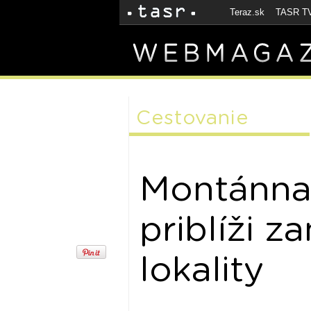
Teraz.sk
TASR T
Cestovanie
Montánna
priblíži z
lokality