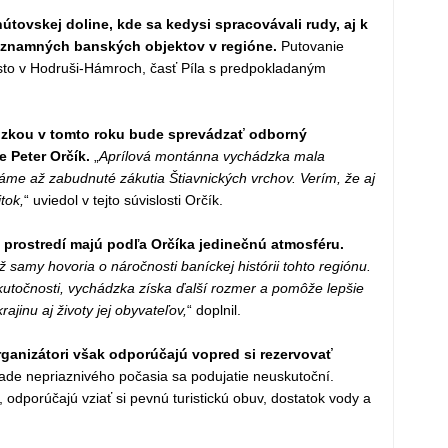
útovskej doline, kde sa kedysi spracovávali rudy, aj k
ýznamných banských objektov v regióne.
Putovanie
to v Hodruši-Hámroch, časť Píla s predpokladaným
zkou v tomto roku bude sprevádzať odborný
 Peter Orčík.
„
Aprílová montánna vychádzka mala
áme až zabudnuté zákutia Štiavnických vrchov. Verím, že aj
tok,
“ uviedol v tejto súvislosti Orčík.
prostredí majú podľa Orčíka jedinečnú atmosféru.
 samy hovoria o náročnosti baníckej histórii tohto regiónu.
kutočnosti, vychádzka získa ďalší rozmer a pomôže lepšie
ajinu aj životy jej obyvateľov,
“ doplnil.
rganizátori však odporúčajú vopred si rezervovať
ade nepriaznivého počasia sa podujatie neuskutoční.
 odporúčajú vziať si pevnú turistickú obuv, dostatok vody a