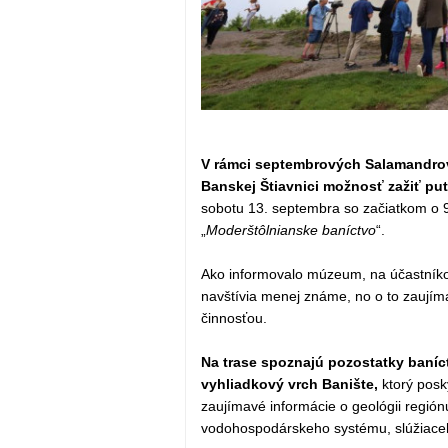
V rámci septembrových Salamandrov
Banskej Štiavnici možnosť zažiť pu
sobotu 13. septembra so začiatkom o 
„
Moderštôlnianske baníctvo
“.
Ako informovalo múzeum, na účastníkov
navštívia menej známe, no o to zaujíma
činnosťou.
Na trase spoznajú pozostatky baníct
vyhliadkový vrch Banište,
ktorý posk
zaujímavé informácie o geológii región
vodohospodárskeho systému, slúžiaceh