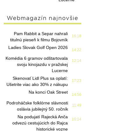
Webmagazín najnovšie
Pam Rabbit a Separ nahrali
16:18
titulnú pieseň k filmu Bojovník
Ladies Slovak Golf Open 2026
14:22
Komédia 6 gramov odštartovala
12:14
svoju kinojazdu v pražskej
Lucerne
Skenovať Lidl Plus sa oplatí:
17:23
Ušetrite viac ako 30% z nákupu
Na konci Oak Street
14:56
Podroháčske folklórne slávnosti
11:49
oslávia jubilejný 50. ročník
Na podujatí Rajecká Anča
10:14
odvezú cestujúcich do Rajca
historické vozne