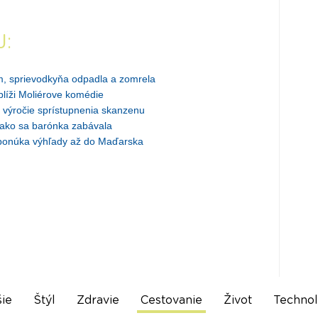
J:
m, sprievodkyňa odpadla a zomrela
blíži Moliérove komédie
výročie sprístupnenia skanzenu
, ako sa barónka zabávala
ponúka výhľady až do Maďarska
ie
Štýl
Zdravie
Cestovanie
Život
Technol