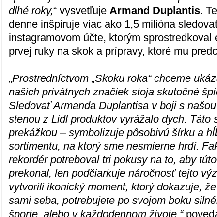
dlhé roky,
“ vysvetľuje
Armand Duplantis
. T
denne inšpiruje viac ako 1,5 milióna sledov
instagramovom účte, ktorým sprostredkoval 
prvej ruky na skok a prípravy, ktoré mu pred
„
Prostredníctvom „Skoku roka“ chceme ukáza
našich privátnych značiek stoja skutočné šp
Sledovať Armanda Duplantisa v boji s našou
stenou z Lidl produktov vyrážalo dych. Táto s
prekážkou – symbolizuje pôsobivú šírku a h
sortimentu, na ktorý sme nesmierne hrdí. Fak
rekordér potreboval tri pokusy na to, aby tút
prekonal, len podčiarkuje náročnosť tejto v
vytvorili ikonický moment, ktorý dokazuje, ž
sami seba, potrebujete po svojom boku silnéh
športe, alebo v každodennom živote,“
poved