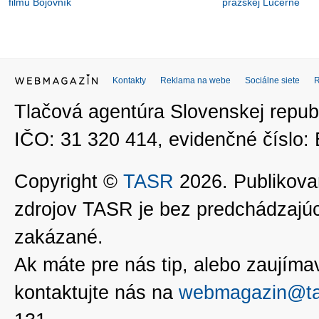
filmu Bojovník
pražskej Lucerne
Kontakty
Reklama na webe
Sociálne siete
Tlačová agentúra Slovenskej republ
IČO: 31 320 414, evidenčné číslo
Copyright ©
TASR
2026. Publikovan
zdrojov TASR je bez predchádzaj
zakázané.
Ak máte pre nás tip, alebo zaujímavé
kontaktujte nás na
webmagazin@ta