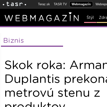
Teraz.sk
TASR TV
Webmagazín
Webrepo
Štýl
Zdr
Biznis
Skok roka: Arma
Duplantis prekon
metrovú stenu z
produktov