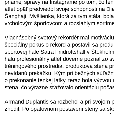
priamej správy na Instagrame po tom, čo ten
atlét opäť predviedol svoje schopnosti na Di
Šanghaji. Myšlienka, ktorá za tým stála, bol
vrcholovým športovcom a rozsiahlym sortim
Viacnásobný svetový rekordér mal motiváciu 
špeciálny pokus o rekord a postavil sa produ
športovej hale Sätra Friidrottshall v Štokho
halu profesionálny atlét dôverne poznal zo 
tréningového prostredia, produktová stena p
nevídanú prekážku. Kým pri bežných súťažn
o prekonanie tenkej latky, teraz bola výzvou
stena, čo výrazne sťažovalo orientáciu poča
Armand Duplantis sa rozbehol a pri svojom
zhodil. Po opätovnom postavení steny sa sko