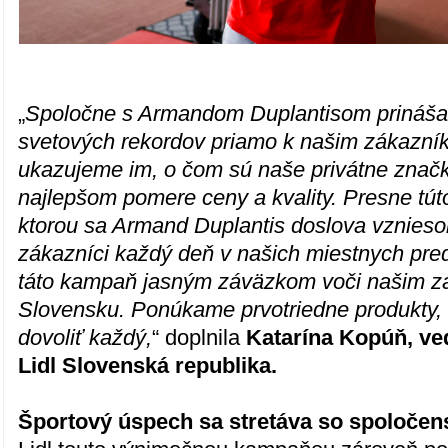
„
Spoločne s Armandom Duplantisom prináš
svetových rekordov priamo k našim zákazní
ukazujeme im, o čom sú naše privátne znač
najlepšom pomere ceny a kvality. Presne tút
ktorou sa Armand Duplantis doslova vznieso
zákazníci každý deň v našich miestnych pred
táto kampaň jasným záväzkom voči našim z
Slovensku. Ponúkame prvotriedne produkty, 
dovoliť každý,
“ doplnila
Katarína Kopúň, ve
Lidl Slovenská republika.
Športový úspech sa stretáva so spoloč