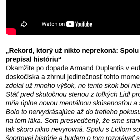
„Rekord, ktorý už nikto neprekoná: Spol
prepísal históriu“
Okamžite po dopade Armand Duplantis v eufó
doskočiska a zhrnul jedinečnosť tohto momen
zdolal už mnoho výšok, no tento skok bol ni
Stáť pred skutočnou stenou z toľkých Lidl pr
mňa úplne novou mentálnou skúsenosťou a 
Bolo to nervydrásajúce až do tretieho pokus
na tom láka. Som presvedčený, že sme stanov
tak skoro nikto nevyrovná. Spolu s Lidlom s
športovej histórie a budem o tom rozprávať 