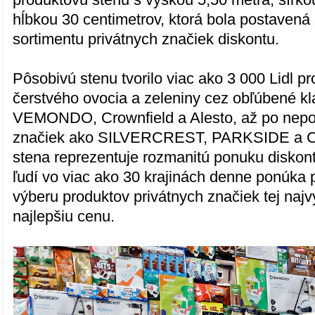
hĺbkou 30 centimetrov, ktorá bola postavená
sortimentu privátnych značiek diskontu.
Pôsobivú stenu tvorilo viac ako 3 000 Lidl pr
čerstvého ovocia a zeleniny cez obľúbené kl
VEMONDO, Crownfield a Alesto, až po nepot
značiek ako SILVERCREST, PARKSIDE a CR
stena reprezentuje rozmanitú ponuku diskont
ľudí vo viac ako 30 krajinách denne ponúka 
výberu produktov privátnych značiek tej najvy
najlepšiu cenu.