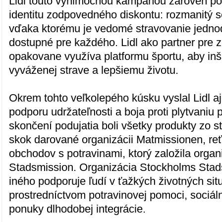
Lidl touto výnimočnou kampaňou zároveň po
identitu zodpovedného diskontu: rozmanitý s
vďaka ktorému je vedomé stravovanie jedn
dostupné pre každého. Lidl ako partner pre z
opakovane využíva platformu športu, aby inšp
vyváženej strave a lepšiemu životu.
Okrem tohto veľkolepého kúsku vyslal Lidl a
podporu udržateľnosti a boja proti plytvaniu 
skončení podujatia boli všetky produkty zo 
skok darované organizácii Matmissionen, re
obchodov s potravinami, ktorý založila orga
Stadsmission. Organizácia Stockholms Sta
iného podporuje ľudí v ťažkých životných si
prostredníctvom potravinovej pomoci, sociá
ponuky dlhodobej integrácie.