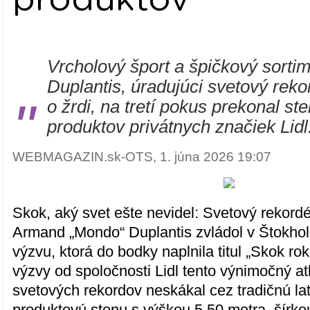
Vrcholový šport a špičkový sorti
Duplantis, úradujúci svetový reko
"
o žrdi, na tretí pokus prekonal st
produktov privátnych značiek Lidl
WEBMAGAZIN.sk-OTS, 1. júna 2026 19:07
Skok, aký svet ešte nevidel: Svetový rekordé
Armand „Mondo“ Duplantis zvládol v Štokho
výzvu, ktorá do bodky naplnila titul „Skok ro
výzvy od spoločnosti Lidl tento výnimočný atl
svetových rekordov neskákal cez tradičnú lat
produktovú stenu s výškou 5,50 metra, šírko