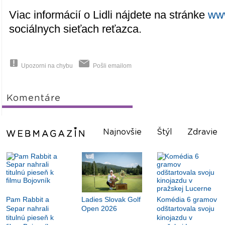
Viac informácií o Lidli nájdete na stránke
www
sociálnych sieťach reťazca.
Upozorni na chybu
Pošli emailom
Komentáre
Najnovšie
Štýl
Zdravie
Pam Rabbit a
Ladies Slovak Golf
Komédia 6 gramov
Separ nahrali
Open 2026
odštartovala svoju
titulnú pieseň k
kinojazdu v