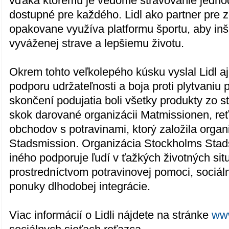
vďaka ktorému je vedomé stravovanie jedn
dostupné pre každého. Lidl ako partner pre z
opakovane využíva platformu športu, aby inšp
vyváženej strave a lepšiemu životu.
Okrem tohto veľkolepého kúsku vyslal Lidl a
podporu udržateľnosti a boja proti plytvaniu 
skončení podujatia boli všetky produkty zo 
skok darované organizácii Matmissionen, re
obchodov s potravinami, ktorý založila orga
Stadsmission. Organizácia Stockholms Sta
iného podporuje ľudí v ťažkých životných si
prostredníctvom potravinovej pomoci, sociá
ponuky dlhodobej integrácie.
Viac informácií o Lidli nájdete na stránke
www