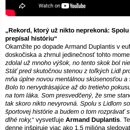
„Rekord, ktorý už nikto neprekoná: Spol
prepísal históriu“
Okamžite po dopade Armand Duplantis v eufó
doskočiska a zhrnul jedinečnosť tohto momen
zdolal už mnoho výšok, no tento skok bol ni
Stáť pred skutočnou stenou z toľkých Lidl pr
mňa úplne novou mentálnou skúsenosťou a 
Bolo to nervydrásajúce až do tretieho pokus
na tom láka. Som presvedčený, že sme stanov
tak skoro nikto nevyrovná. Spolu s Lidlom s
športovej histórie a budem o tom rozprávať 
dlhé roky,
“ vysvetľuje
Armand Duplantis
. T
denne inšpiruje viac ako 1,5 milióna sledov