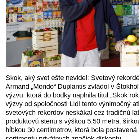
Skok, aký svet ešte nevidel: Svetový rekordé
Armand „Mondo“ Duplantis zvládol v Štokho
výzvu, ktorá do bodky naplnila titul „Skok ro
výzvy od spoločnosti Lidl tento výnimočný atl
svetových rekordov neskákal cez tradičnú lat
produktovú stenu s výškou 5,50 metra, šírko
hĺbkou 30 centimetrov, ktorá bola postavená
sortimentu privátnych značiek diskontu.