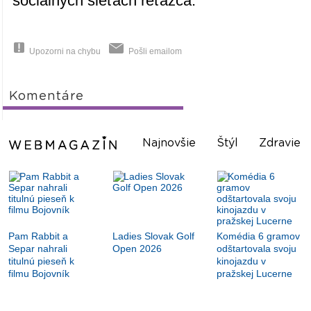
sociálnych sieťach reťazca.
Upozorni na chybu
Pošli emailom
Komentáre
Najnovšie
Štýl
Zdravie
Pam Rabbit a
Ladies Slovak Golf
Komédia 6 gramov
Separ nahrali
Open 2026
odštartovala svoju
titulnú pieseň k
kinojazdu v
filmu Bojovník
pražskej Lucerne