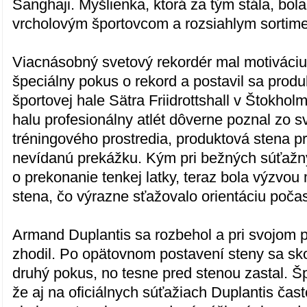
Šanghaji. Myšlienka, ktorá za tým stála, bol
vrcholovým športovcom a rozsiahlym sortim
Viacnásobný svetový rekordér mal motiváciu 
špeciálny pokus o rekord a postavil sa produ
športovej hale Sätra Friidrottshall v Štokho
halu profesionálny atlét dôverne poznal zo 
tréningového prostredia, produktová stena p
nevídanú prekážku. Kým pri bežných súťažn
o prekonanie tenkej latky, teraz bola výzvou
stena, čo výrazne sťažovalo orientáciu poča
Armand Duplantis sa rozbehol a pri svojom
zhodil. Po opätovnom postavení steny sa sko
druhý pokus, no tesne pred stenou zastal. Šp
že aj na oficiálnych súťažiach Duplantis čas