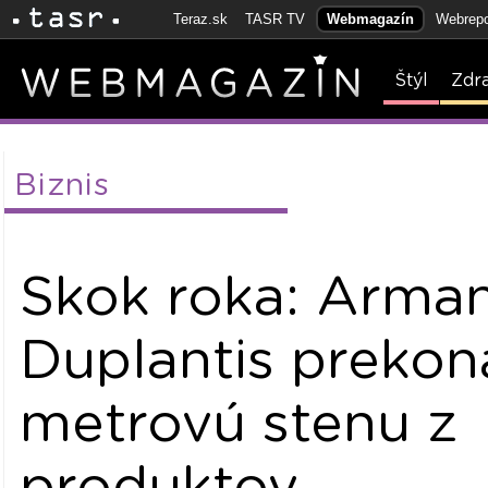
Teraz.sk
TASR TV
Webmagazín
Webrepo
Štýl
Zdr
Biznis
Skok roka: Arma
Duplantis prekon
metrovú stenu z
produktov