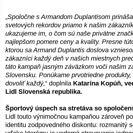
„
Spoločne s Armandom Duplantisom prináš
svetových rekordov priamo k našim zákazní
ukazujeme im, o čom sú naše privátne znač
najlepšom pomere ceny a kvality. Presne tút
ktorou sa Armand Duplantis doslova vznieso
zákazníci každý deň v našich miestnych pred
táto kampaň jasným záväzkom voči našim z
Slovensku. Ponúkame prvotriedne produkty, 
dovoliť každý,
“ doplnila
Katarína Kopúň, ve
Lidl Slovenská republika.
Športový úspech sa stretáva so spoloč
Lidl touto výnimočnou kampaňou zároveň po
identitu zodpovedného diskontu: rozmanitý s