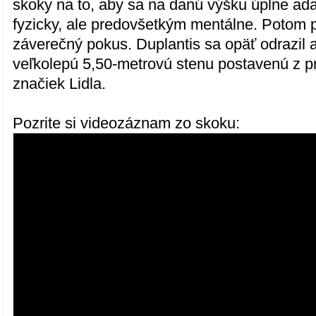
skoky na to, aby sa na danú výšku úplne ada
fyzicky, ale predovšetkým mentálne. Potom pri
záverečný pokus. Duplantis sa opäť odrazil
veľkolepú 5,50-metrovú stenu postavenú z p
značiek Lidla.
Pozrite si videozáznam zo skoku: