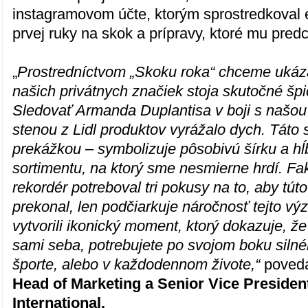
instagramovom účte, ktorým sprostredkoval 
prvej ruky na skok a prípravy, ktoré mu pred
„
Prostredníctvom „Skoku roka“ chceme ukáza
našich privátnych značiek stoja skutočné šp
Sledovať Armanda Duplantisa v boji s našou
stenou z Lidl produktov vyrážalo dych. Táto s
prekážkou – symbolizuje pôsobivú šírku a h
sortimentu, na ktorý sme nesmierne hrdí. Fak
rekordér potreboval tri pokusy na to, aby tút
prekonal, len podčiarkuje náročnosť tejto v
vytvorili ikonický moment, ktorý dokazuje, ž
sami seba, potrebujete po svojom boku silnéh
športe, alebo v každodennom živote,“
poved
Head of Marketing a Senior Vice President
International.