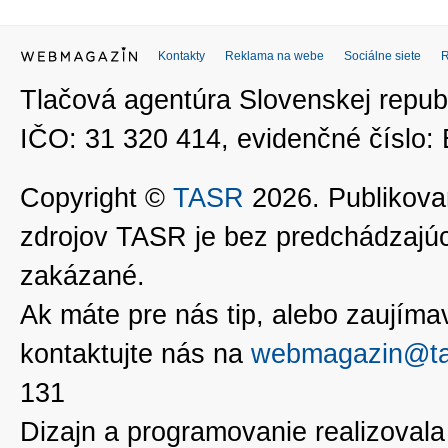
Kontakty
Reklama na webe
Sociálne siete
Tlačová agentúra Slovenskej republ
IČO: 31 320 414, evidenčné číslo
Copyright ©
TASR
2026. Publikovan
zdrojov TASR je bez predchádzaj
zakázané.
Ak máte pre nás tip, alebo zaujímavé
kontaktujte nás na
webmagazin@ta
131
Dizajn a programovanie realizoval