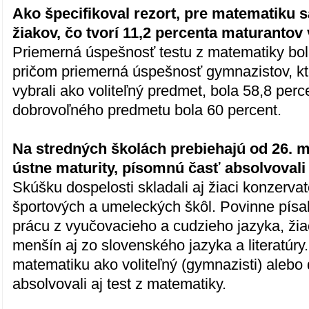
Ako špecifikoval rezort, pre matematiku 
žiakov, čo tvorí 11,2 percenta maturantov
Priemerná úspešnosť testu z matematiky bol
pričom priemerná úspešnosť gymnazistov, kt
vybrali ako voliteľný predmet, bola 58,8 perc
dobrovoľného predmetu bola 60 percent.
Na stredných školách prebiehajú od 26. m
ústne maturity, písomnú časť absolvovali 
Skúšku dospelosti skladali aj žiaci konzervat
športových a umeleckých škôl. Povinne písal
prácu z vyučovacieho a cudzieho jazyka, ži
menšín aj zo slovenského jazyka a literatúry. Tí
matematiku ako voliteľný (gymnazisti) alebo
absolvovali aj test z matematiky.