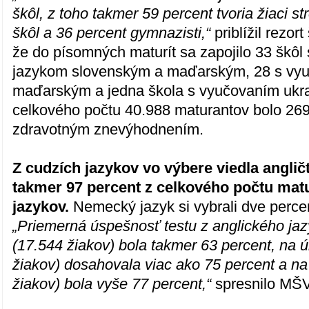
škôl, z toho takmer 59 percent tvoria žiaci 
škôl a 36 percent gymnazisti,“
priblížil rezort
že do písomných maturít sa zapojilo 33 škôl
jazykom slovenským a maďarským, 28 s vy
maďarským a jedna škola s vyučovaním ukra
celkového počtu 40.988 maturantov bolo 269
zdravotným znevýhodnením.
Z cudzích jazykov vo výbere viedla angličti
takmer 97 percent z celkového počtu mat
jazykov.
Nemecký jazyk si vybrali dve perce
„Priemerná úspešnosť testu z anglického ja
(17.544 žiakov) bola takmer 63 percent, na 
žiakov) dosahovala viac ako 75 percent a na
žiakov) bola vyše 77 percent,“
spresnilo MŠ