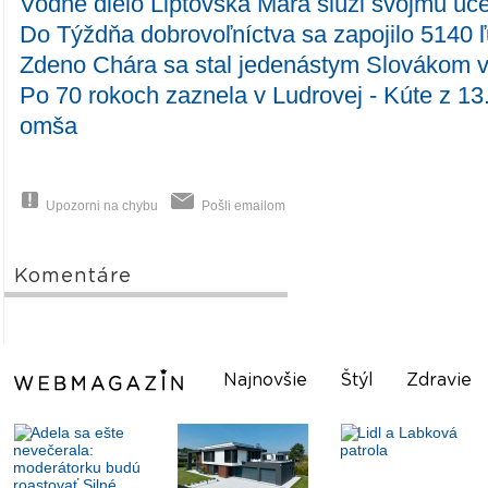
Vodné dielo Liptovská Mara slúži svojmu úče
Do Týždňa dobrovoľníctva sa zapojilo 5140 ľ
Zdeno Chára sa stal jedenástym Slovákom v 
Po 70 rokoch zaznela v Ludrovej - Kúte z 13.
omša
Upozorni na chybu
Pošli emailom
Komentáre
Najnovšie
Štýl
Zdravie