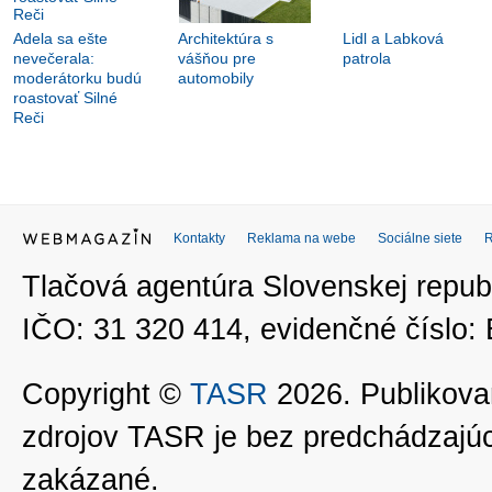
Adela sa ešte
Architektúra s
Lidl a Labková
nevečerala:
vášňou pre
patrola
moderátorku budú
automobily
roastovať Silné
Reči
Kontakty
Reklama na webe
Sociálne siete
Tlačová agentúra Slovenskej republ
IČO: 31 320 414, evidenčné číslo
Copyright ©
TASR
2026. Publikovan
zdrojov TASR je bez predchádzaj
zakázané.