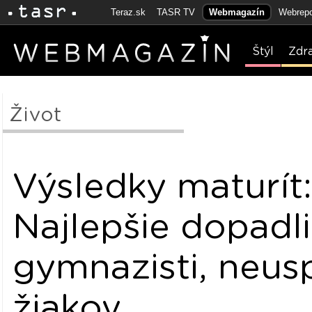
Teraz.sk
TASR TV
Webmagazín
Webrepo
Štýl
Zdr
Život
Výsledky maturít
Najlepšie dopadli
gymnazisti, neusp
žiakov