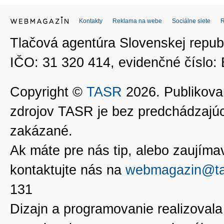
Kontakty
Reklama na webe
Sociálne siete
Tlačová agentúra Slovenskej republ
IČO: 31 320 414, evidenčné číslo
Copyright ©
TASR
2026. Publikovan
zdrojov TASR je bez predchádzaj
zakázané.
Ak máte pre nás tip, alebo zaujímavé
kontaktujte nás na
webmagazin@ta
131
Dizajn a programovanie realizoval