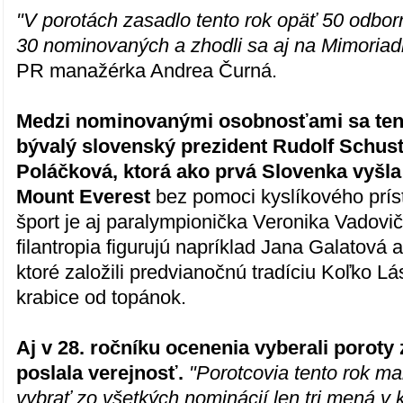
"V porotách zasadlo tento rok opäť 50 odborní
30 nominovaných a zhodli sa aj na Mimoriad
PR manažérka Andrea Čurná.
Medzi nominovanými osobnosťami sa tento
bývalý slovenský prezident Rudolf Schust
Poláčková, ktorá ako prvá Slovenka vyšla
Mount Everest
bez pomoci kyslíkového príst
šport je aj paralympionička Veronika Vadovič
filantropia figurujú napríklad Jana Galatová 
ktoré založili predvianočnú tradíciu Koľko L
krabice od topánok.
Aj v 28. ročníku ocenenia vyberali poroty 
poslala verejnosť.
"Porotcovia tento rok ma
vybrať zo všetkých nominácií len tri mená v k