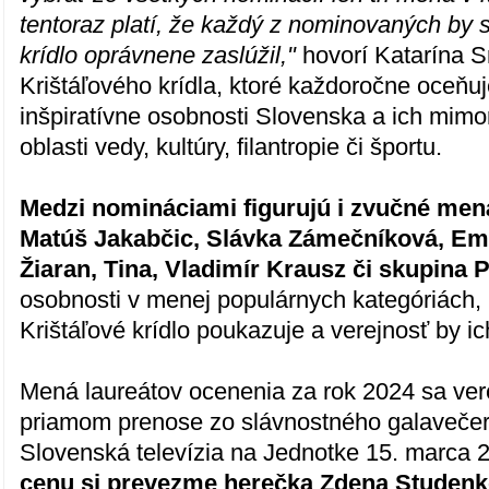
tentoraz platí, že každý z nominovaných by s
krídlo oprávnene zaslúžil,"
hovorí Katarína Sr
Krištáľového krídla, ktoré každoročne oceň
inšpiratívne osobnosti Slovenska a ich mimo
oblasti vedy, kultúry, filantropie či športu.
Medzi nomináciami figurujú i zvučné mená
Matúš Jakabčic, Slávka Zámečníková, Emi
Žiaran, Tina, Vladimír Krausz či skupina 
osobnosti v menej populárnych kategóriách, 
Krištáľové krídlo poukazuje a verejnosť by i
Mená laureátov ocenenia za rok 2024 sa ver
priamom prenose zo slávnostného galavečera
Slovenská televízia na Jednotke 15. marca 
cenu si prevezme herečka Zdena Studenk