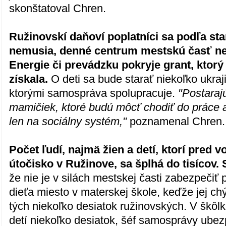
skonštatoval Chren.
Ružinovskí daňoví poplatníci sa podľa st
nemusia, denné centrum mestskú časť neb
Energie či prevádzku pokryje grant, ktor
získala.
O deti sa bude starať niekoľko ukra
ktorými samospráva spolupracuje.
"Postaraj
mamičiek, ktoré budú môcť chodiť do práce
len na sociálny systém,"
poznamenal Chren.
Počet ľudí, najmä žien a detí, ktorí pred v
útočisko v Ružinove, sa šplhá do tisícov. 
že nie je v silách mestskej časti zabezpečiť 
dieťa miesto v materskej škole, keďže jej ch
tých niekoľko desiatok ružinovských. V škôlk
detí niekoľko desiatok, šéf samosprávy ubez