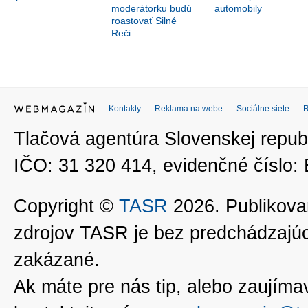
moderátorku budú
automobily
roastovať Silné
Reči
Kontakty
Reklama na webe
Sociálne siete
Tlačová agentúra Slovenskej republ
IČO: 31 320 414, evidenčné číslo
Copyright ©
TASR
2026. Publikovan
zdrojov TASR je bez predchádzaj
zakázané.
Ak máte pre nás tip, alebo zaujímavé