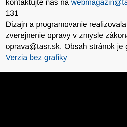
kontaktujte nás na
webmagazin@ta
131
Dizajn a programovanie realizoval
zverejnenie opravy v zmysle zákon
oprava@tasr.sk. Obsah stránok je
Verzia bez grafiky