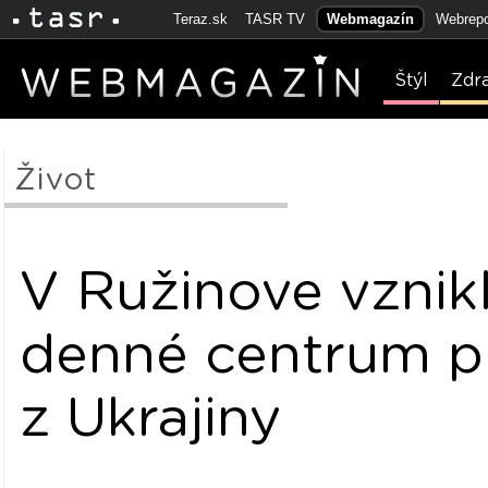
Teraz.sk
TASR TV
Webmagazín
Webrepo
Štýl
Zdr
Život
V Ružinove vznik
denné centrum pr
z Ukrajiny