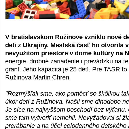
V bratislavskom Ružinove vzniklo nové d
deti z Ukrajiny. Mestská časť ho otvorila
nevyužitom priestore v dome kultúry na 
energie, drobné zariadenie i prevádzku na te
grant. Jeho kapacita je 25 detí. Pre TASR to 
Ružinova Martin Chren.
"Rozmýšľali sme, ako pomôcť so škôlkou tak
úkor detí z Ružinova. Našli sme dlhodobo ne
Je síce na najvyššom poschodí bez výťahu, o
sme tam vytvoriť nemohli. Nevyžadoval si ž
prerábanie a na účel celodenného detského k