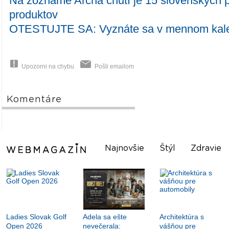
Na zozname Archa chutí je 15 slovenských 
produktov
OTESTUJTE SA: Vyznáte sa v mennom kale
Upozorni na chybu
Pošli emailom
Komentáre
Najnovšie
Štýl
Zdravie
Ladies Slovak Golf
Adela sa ešte
Architektúra s
Open 2026
nevečerala:
vášňou pre