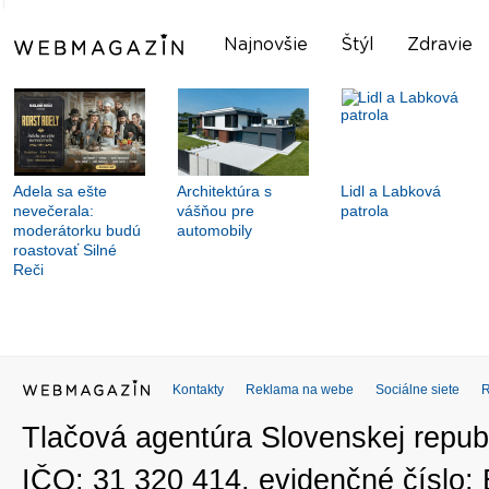
Najnovšie
Štýl
Zdravie
Adela sa ešte
Architektúra s
Lidl a Labková
nevečerala:
vášňou pre
patrola
moderátorku budú
automobily
roastovať Silné
Reči
Kontakty
Reklama na webe
Sociálne siete
Tlačová agentúra Slovenskej republ
IČO: 31 320 414, evidenčné číslo