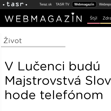
Teraz.sk
TASR TV
Webmagazín
Webrepo
Štýl
Zdr
Život
V Lučenci budú
Majstrovstvá Slo
hode telefónom