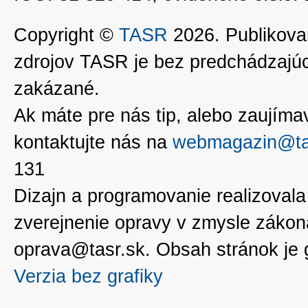
Copyright ©
TASR
2026. Publikovan
zdrojov TASR je bez predchádzaj
zakázané.
Ak máte pre nás tip, alebo zaujímavé
kontaktujte nás na
webmagazin@ta
131
Dizajn a programovanie realizoval
zverejnenie opravy v zmysle zákon
oprava@tasr.sk. Obsah stránok je
Verzia bez grafiky