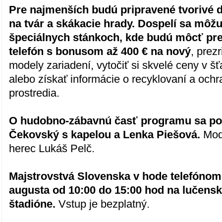
Pre najmenších budú pripravené tvorivé d
na tvár a skákacie hrady. Dospelí sa môžu
špeciálnych stánkoch, kde budú môcť pre
telefón s bonusom až 400 € na nový
, prez
modely zariadení, vytočiť si skvelé ceny v š
alebo získať informácie o recyklovaní a och
prostredia.
O hudobno-zábavnú časť programu sa po
Čekovský s kapelou a Lenka Piešová.
Mod
herec Lukáš Pelč.
Majstrovstvá Slovenska v hode telefónom
augusta od 10:00 do 15:00 hod na lučen
štadióne.
Vstup je bezplatný.