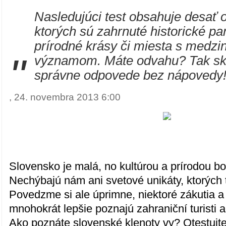
Nasledujúci test obsahuje desať o
ktorých sú zahrnuté historické pa
prírodné krásy či miesta s medz
"
významom. Máte odvahu? Tak skú
správne odpovede bez nápovedy
, 24. novembra 2013 6:00
Slovensko je malá, no kultúrou a prírodou bo
Nechýbajú nám ani svetové unikáty, ktorých 
Povedzme si ale úprimne, niektoré zákutia a
mnohokrát lepšie poznajú zahraniční turisti
Ako poznáte slovenské klenoty vy? Otestujte