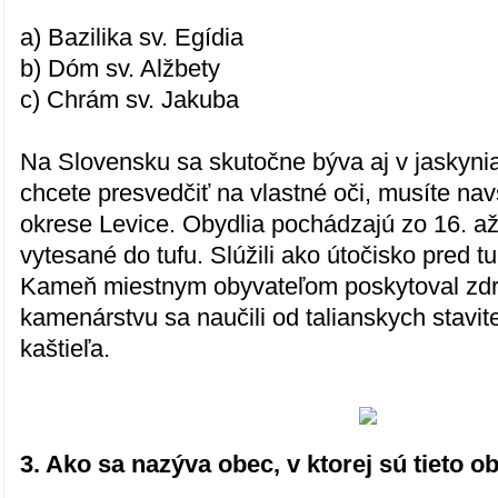
a) Bazilika sv. Egídia
b) Dóm sv. Alžbety
c) Chrám sv. Jakuba
Na Slovensku sa skutočne býva aj v jaskyni
chcete presvedčiť na vlastné oči, musíte nav
okrese Levice. Obydlia pochádzajú zo 16. až
vytesané do tufu. Slúžili ako útočisko pred 
Kameň miestnym obyvateľom poskytoval zdro
kamenárstvu sa naučili od talianskych stavi
kaštieľa.
3. Ako sa nazýva obec, v ktorej sú tieto 