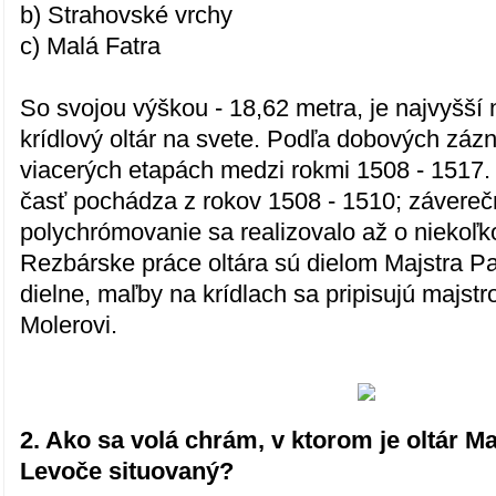
b) Strahovské vrchy
c) Malá Fatra
So svojou výškou - 18,62 metra, je najvyšší
krídlový oltár na svete. Podľa dobových záz
viacerých etapách medzi rokmi 1508 - 1517.
časť pochádza z rokov 1508 - 1510; závereč
polychrómovanie sa realizovalo až o niekoľk
Rezbárske práce oltára sú dielom Majstra Pa
dielne, maľby na krídlach sa pripisujú majst
Molerovi.
2. Ako sa volá chrám, v ktorom je oltár Ma
Levoče situovaný?