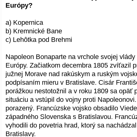
Európy?
a) Kopernica
b) Kremnické Bane
c) Lehôtka pod Brehmi
Napoleon Bonaparte na vrchole svojej vlády 
Európy. Začiatkom decembra 1805 zvíťazil p
južnej Morave nad rakúskym a ruským vojsk
podpísaním mieru v Bratislave. Cisár Františe
porážkou nestotožnil a v roku 1809 sa opäť p
situáciu a vstúpil do vojny proti Napoleonovi. 
porazený. Francúzske vojsko obsadilo Viede
západného Slovenska s Bratislavou. Francúz
vyhodili do povetria hrad, ktorý sa nachádza
Bratislavy.