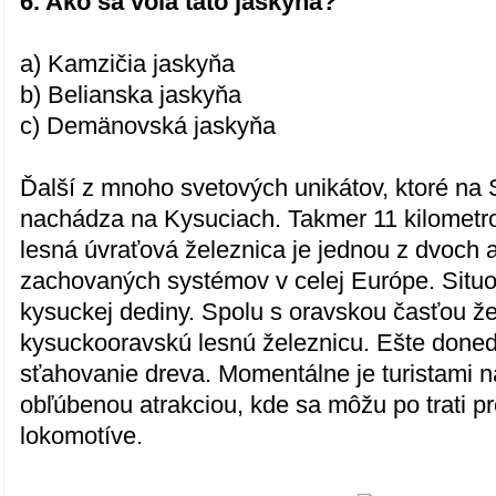
6. Ako sa volá táto jaskyňa?
a) Kamzičia jaskyňa
b) Belianska jaskyňa
c) Demänovská jaskyňa
Ďalší z mnoho svetových unikátov, ktoré n
nachádza na Kysuciach. Takmer 11 kilometro
lesná úvraťová železnica je jednou z dvoch 
zachovaných systémov v celej Európe. Situ
kysuckej dediny. Spolu s oravskou časťou že
kysuckooravskú lesnú železnicu. Ešte doned
sťahovanie dreva. Momentálne je turistami 
obľúbenou atrakciou, kde sa môžu po trati pr
lokomotíve.