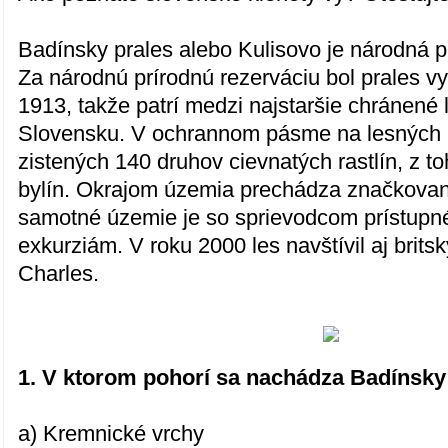
Badínsky prales alebo Kulisovo je národná p
Za národnú prírodnú rezerváciu bol prales v
1913, takže patrí medzi najstaršie chránené l
Slovensku. V ochrannom pásme na lesných 
zistených 140 druhov cievnatých rastlín, z t
bylín. Okrajom územia prechádza značkovaná 
samotné územie je so sprievodcom prístup
exkurziám. V roku 2000 les navštívil aj brits
Charles.
1. V ktorom pohorí sa nachádza Badínsky
a) Kremnické vrchy