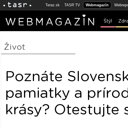
Teraz.sk
TASR TV
Webmagazín
Webrepo
Štýl
Zdr
Život
Poznáte Slovensk
pamiatky a príro
krásy? Otestujte 