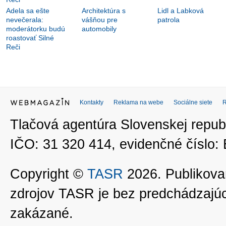
Adela sa ešte
Architektúra s
Lidl a Labková
nevečerala:
vášňou pre
patrola
moderátorku budú
automobily
roastovať Silné
Reči
Kontakty
Reklama na webe
Sociálne siete
Tlačová agentúra Slovenskej republ
IČO: 31 320 414, evidenčné číslo
Copyright ©
TASR
2026. Publikovan
zdrojov TASR je bez predchádzaj
zakázané.