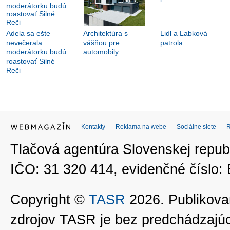
Adela sa ešte
Architektúra s
Lidl a Labková
nevečerala:
vášňou pre
patrola
moderátorku budú
automobily
roastovať Silné
Reči
Kontakty
Reklama na webe
Sociálne siete
Tlačová agentúra Slovenskej republ
IČO: 31 320 414, evidenčné číslo
Copyright ©
TASR
2026. Publikovan
zdrojov TASR je bez predchádzaj