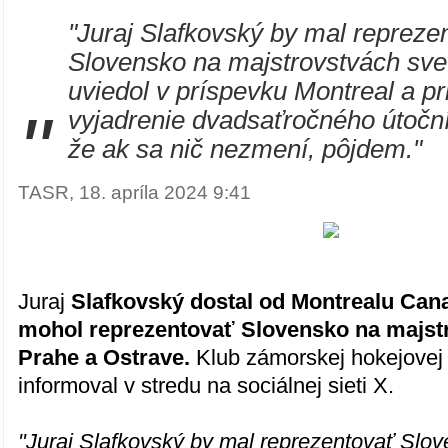
"Juraj Slafkovský by mal repreze
Slovensko na majstrovstvách sve
uviedol v príspevku Montreal a pri
"
vyjadrenie dvadsaťročného útočn
že ak sa nič nezmení, pôjdem."
TASR, 18. apríla 2024 9:41
Juraj
Slafkovský dostal od Montrealu Can
mohol reprezentovať Slovensko na majst
Prahe a Ostrave.
Klub zámorskej hokejovej
informoval v stredu na sociálnej sieti X.
"Juraj Slafkovský by mal reprezentovať Slo