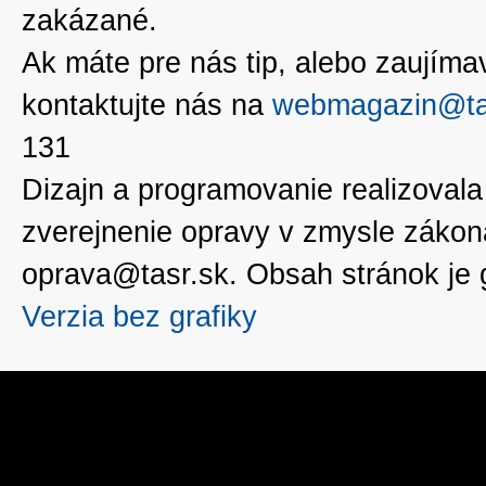
zakázané.
Ak máte pre nás tip, alebo zaujímavé
kontaktujte nás na
webmagazin@ta
131
Dizajn a programovanie realizoval
zverejnenie opravy v zmysle zákon
oprava@tasr.sk. Obsah stránok je
Verzia bez grafiky