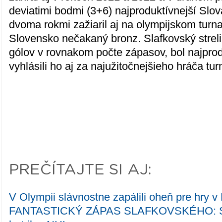
deviatimi bodmi (3+6) najproduktívnejší Slov
dvoma rokmi zažiaril aj na olympijskom turna
Slovensko nečakaný bronz. Slafkovský strel
gólov v rovnakom počte zápasov, bol najprod
vyhlásili ho aj za najužitočnejšieho hráča tur
PREČÍTAJTE SI AJ:
V Olympii slávnostne zapálili oheň pre hry v 
FANTASTICKÝ ZÁPAS SLAFKOVSKÉHO: Stre