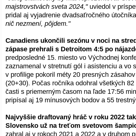
majstrovstvách sveta 2024,"
uviedol v prísp
pridal aj vyjadrenie dvadsaťročného útočník
nič nezmení, pôjdem."
Canadiens ukončili sezónu v noci na str
zápase prehrali s Detroitom 4:5 po nájaz
predposledné 15. miesto vo Východnej konfe
zaznamenal v stretnutí gól i asistenciu a vo 
v profilige pokoril méty 20 presných zásaho
(20+30). Počas ročníka odohral všetkých 82
časti s priemerným časom na ľade 17:56 minút
pripísal aj 19 mínusových bodov a 55 trestný
Najvyššie draftovaný hráč v roku 2022 ta
Slovensko už na treťom svetovom šampi
zahral aj v rokoch 2021 a 2022 a v druhom p