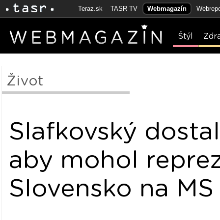
Teraz.sk
TASR TV
Webmagazín
Webrepo
Štýl
Zdr
Život
Slafkovský dostal
aby mohol repre
Slovensko na MS