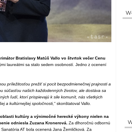
W
primátor Bratislavy Matúš Vallo vo štvrtok večer Cenu
ými laureátmi sa stalo sedem osobností. Jedno z ocenení
u príležitosťou prežiť si pocit bezpodmienečnej prajnosti a
ou súčasťou našich každodenných životov, ale dostáva sa
ch ľudí, ktorí prispievajú k sile komunít, nás všetkých
šej a kultúrnejšej spoločnosti,“
skonštatoval Vallo.
oblasti kultúry a výnimočné herecké výkony nielen na
W
enenie odniesla Zuzana Kronerová.
Za dlhoročnú odbornú
e Sanatória AT bola ocenená Jana Žemličková. Za