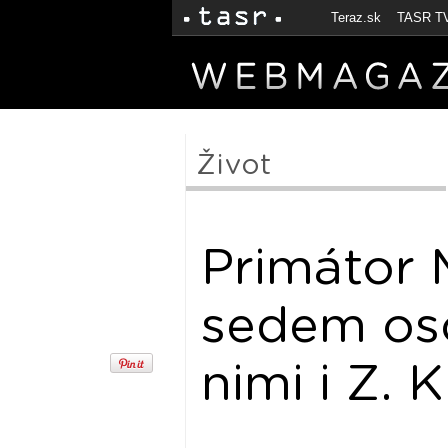
Teraz.sk
TASR T
Život
Primátor M
sedem os
nimi i Z. 