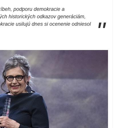
príbeh, podporu demokracie a
tých historických odkazov generáciám,
"
racie usilujú dnes si ocenenie odniesol