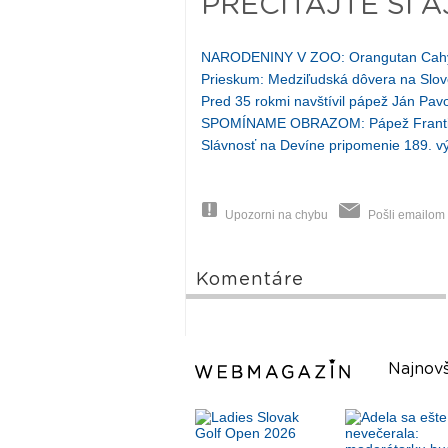
PREČÍTAJTE SI A
NARODENINY V ZOO: Orangutan Cahya
Prieskum: Medziľudská dôvera na Slov
Pred 35 rokmi navštívil pápež Ján Pavol
SPOMÍNAME OBRAZOM: Pápež František
Slávnosť na Devíne pripomenie 189. výr
Upozorni na chybu
Pošli emailom
Komentáre
Najnovš