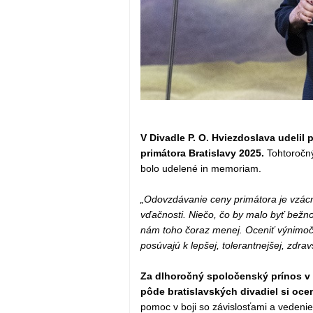
V Divadle P. O. Hviezdoslava udelil 
primátora Bratislavy 2025.
Tohtoročn
bolo udelené in memoriam.
„Odovzdávanie ceny primátora je vzácno
vďačnosti. Niečo, čo by malo byť bežn
nám toho čoraz menej. Oceniť výnimočný
posúvajú k lepšej, tolerantnejšej, zdrav
Za dlhoročný spoločenský prínos v 
pôde bratislavských divadiel si oc
pomoc v boji so závislosťami a vedeni