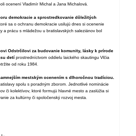
 boli ocenení Vladimír Michal a Jana Michalová.
poru demokracie a sprostredkovanie dôležitých
oré sa o ochranu demokracie usilujú dnes si ocenenie
y a prácu s mládežou u bratislavských saleziánov bol
vi Odstrčilovi za budovanie komunity, lásky k prírode
su detí
prostredníctvom oddielu laického skautingu Vlčia
etržite od roku 1984.
znamnejším mestským ocenením s dlhoročnou tradíciou.
atislavy spolu s poradným zborom. Jednotlivé nominácie
v či kolektívov, ktoré formujú hlavné mesto a zaslúžia si
ie za kultúrny či spoločenský rozvoj mesta.