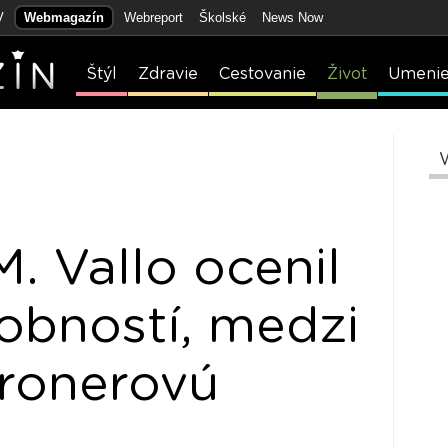
V
Webmagazín
Webreport
Školské
News Now
Štýl
Zdravie
Cestovanie
Život
Umeni
. Vallo ocenil
obností, medzi
Kronerovú