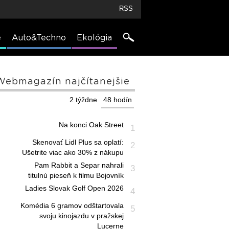
RSS
e
Auto&Techno
Ekológia
Webmagazín najčítanejšie
2 týždne
48 hodín
Na konci Oak Street
1
Skenovať Lidl Plus sa oplatí:
2
Ušetrite viac ako 30% z nákupu
Pam Rabbit a Separ nahrali
3
titulnú pieseň k filmu Bojovník
Ladies Slovak Golf Open 2026
4
Komédia 6 gramov odštartovala
5
svoju kinojazdu v pražskej
Lucerne