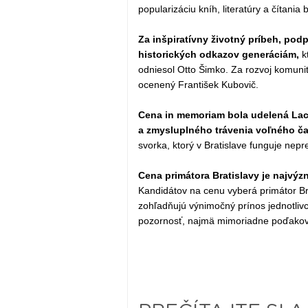
popularizáciu kníh, literatúry a čítania
Za inšpiratívny životný príbeh, pod
historických odkazov generáciám,
kt
odniesol Otto Šimko. Za rozvoj komunit
ocenený František Kubovič.
Cena in memoriam bola udelená Laco
a zmysluplného trávenia voľného ča
svorka, ktorý v Bratislave funguje nepr
Cena primátora Bratislavy je najvý
Kandidátov na cenu vyberá primátor Br
zohľadňujú výnimočný prínos jednotlivco
pozornosť, najmä mimoriadne poďakovan