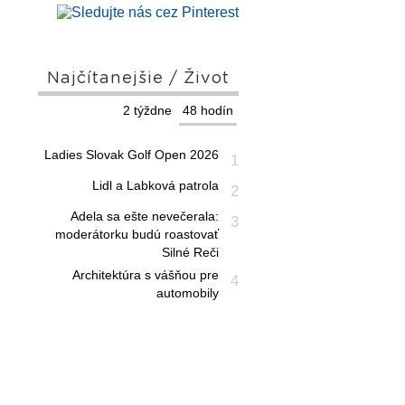
Najčítanejšie / Život
2 týždne
48 hodín
Ladies Slovak Golf Open 2026
1
Lidl a Labková patrola
2
Adela sa ešte nevečerala:
3
moderátorku budú roastovať
Silné Reči
Architektúra s vášňou pre
4
automobily