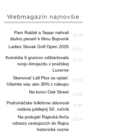
Webmagazín najnovšie
Pam Rabbit a Separ nahrali
16:18
titulnú pieseň k filmu Bojovník
Ladies Slovak Golf Open 2026
14:22
Komédia 6 gramov odštartovala
12:14
svoju kinojazdu v pražskej
Lucerne
Skenovať Lidl Plus sa oplatí:
17:23
Ušetrite viac ako 30% z nákupu
Na konci Oak Street
14:56
Podroháčske folklórne slávnosti
11:49
oslávia jubilejný 50. ročník
Na podujatí Rajecká Anča
10:14
odvezú cestujúcich do Rajca
historické vozne