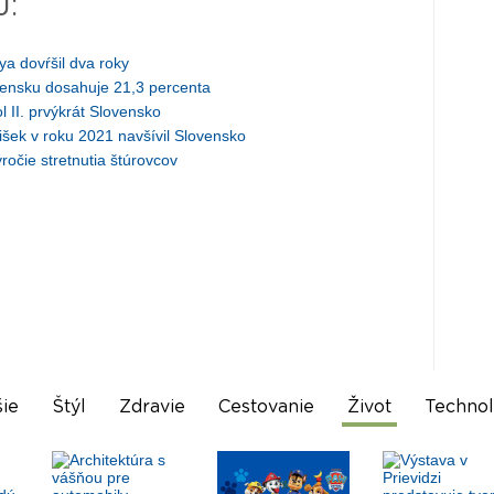
J:
 dovŕšil dva roky
ensku dosahuje 21,3 percenta
 II. prvýkrát Slovensko
 v roku 2021 navšívil Slovensko
očie stretnutia štúrovcov
ie
Štýl
Zdravie
Cestovanie
Život
Technol