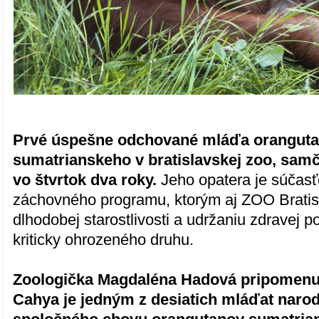
Prvé úspešne odchované mláďa orangut
sumatrianskeho v bratislavskej zoo, samč
vo štvrtok dva roky.
Jeho opatera je súčas
záchovného programu, ktorým aj ZOO Bratisl
dlhodobej starostlivosti a udržaniu zdravej p
kriticky ohrozeného druhu.
Zoologička Magdaléna Hadová pripomenu
Cahya je jedným z desiatich mláďat naro