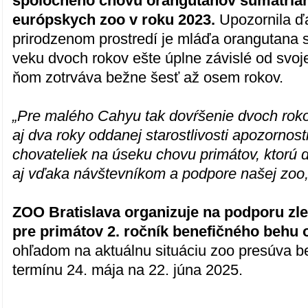
spoločného chovu orangutanov sumatria
európskych zoo v roku 2023.
Upozornila ďa
prirodzenom prostredí je mláďa orangutana
veku dvoch rokov ešte úplne závislé od svoje
ňom zotrváva bežne šesť až osem rokov.
„Pre malého Cahyu tak dovŕšenie dvoch ro
aj dva roky oddanej starostlivosti apozornos
chovateliek na úseku chovu primátov, ktorú
aj vďaka návštevníkom a podpore našej zoo,
ZOO Bratislava organizuje na podporu z
pre primátov 2. ročník benefičného behu
ohľadom na aktuálnu situáciu zoo presúva 
termínu 24. mája na 22. júna 2025.