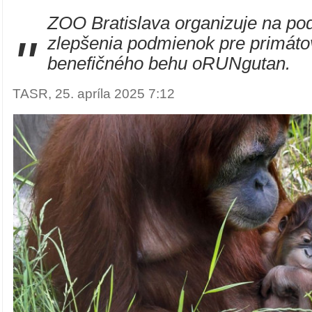
ZOO Bratislava organizuje na po
"
zlepšenia podmienok pre primátov
benefičného behu oRUNgutan.
TASR, 25. apríla 2025 7:12