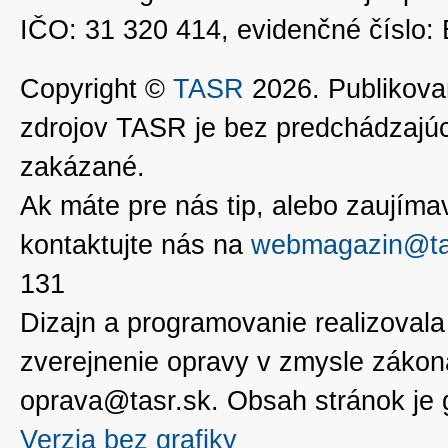
IČO: 31 320 414, evidenčné číslo
Copyright ©
TASR
2026. Publikovan
zdrojov TASR je bez predchádzaj
zakázané.
Ak máte pre nás tip, alebo zaujímavé
kontaktujte nás na
webmagazin@ta
131
Dizajn a programovanie realizoval
zverejnenie opravy v zmysle zákon
oprava@tasr.sk. Obsah stránok je
Verzia bez grafiky