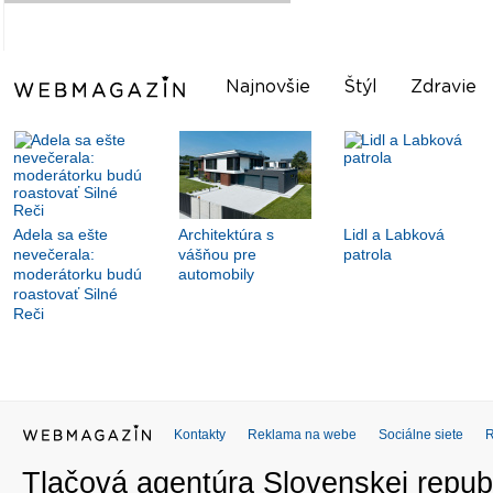
Najnovšie
Štýl
Zdravie
Adela sa ešte
Architektúra s
Lidl a Labková
nevečerala:
vášňou pre
patrola
moderátorku budú
automobily
roastovať Silné
Reči
Kontakty
Reklama na webe
Sociálne siete
Tlačová agentúra Slovenskej republ