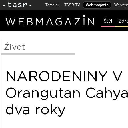
Teraz.sk
TASR TV
Webmagazín
Webrepo
Štýl
Zdr
Život
NARODENINY V 
Orangutan Cahya 
dva roky