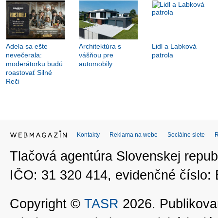
Adela sa ešte
Architektúra s
Lidl a Labková
nevečerala:
vášňou pre
patrola
moderátorku budú
automobily
roastovať Silné
Reči
Kontakty
Reklama na webe
Sociálne siete
Tlačová agentúra Slovenskej republ
IČO: 31 320 414, evidenčné číslo
Copyright ©
TASR
2026. Publikovan