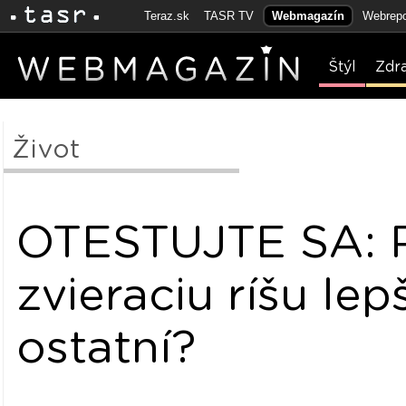
Teraz.sk
TASR TV
Webmagazín
Webrepo
Štýl
Zdr
Život
OTESTUJTE SA: 
zvieraciu ríšu lep
ostatní?