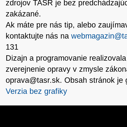
zdrojov TASR je bez predchádzaj
zakázané.
Ak máte pre nás tip, alebo zaujímavé
kontaktujte nás na
webmagazin@ta
131
Dizajn a programovanie realizoval
zverejnenie opravy v zmysle zákon
oprava@tasr.sk. Obsah stránok je
Verzia bez grafiky