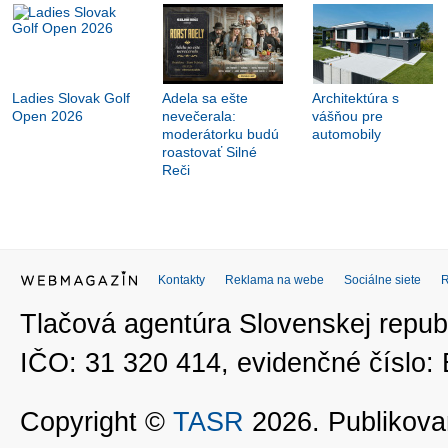
Ladies Slovak Golf
Adela sa ešte
Architektúra s
Open 2026
nevečerala:
vášňou pre
moderátorku budú
automobily
roastovať Silné
Reči
Kontakty
Reklama na webe
Sociálne siete
Tlačová agentúra Slovenskej republ
IČO: 31 320 414, evidenčné číslo
Copyright ©
TASR
2026. Publikovan