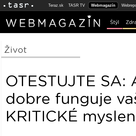
Teraz.sk
TASR TV
Webmagazín
Webrepo
Štýl
Zdr
Život
OTESTUJTE SA: 
dobre funguje va
KRITICKÉ myslen