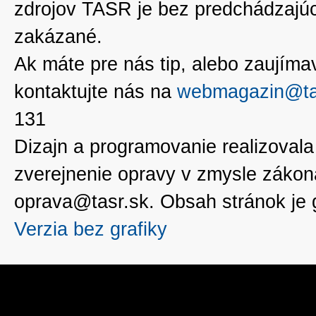
zdrojov TASR je bez predchádzaj
zakázané.
Ak máte pre nás tip, alebo zaujímavé
kontaktujte nás na
webmagazin@ta
131
Dizajn a programovanie realizoval
zverejnenie opravy v zmysle zákon
oprava@tasr.sk. Obsah stránok je
Verzia bez grafiky