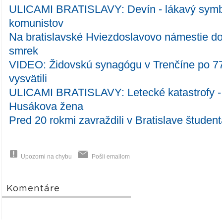
ULICAMI BRATISLAVY: Devín - lákavý symbo
komunistov
Na bratislavské Hviezdoslavovo námestie d
smrek
VIDEO: Židovskú synagógu v Trenčíne po 7
vysvätili
ULICAMI BRATISLAVY: Letecké katastrofy - 
Husákova žena
Pred 20 rokmi zavraždili v Bratislave štude
Upozorni na chybu
Pošli emailom
Komentáre