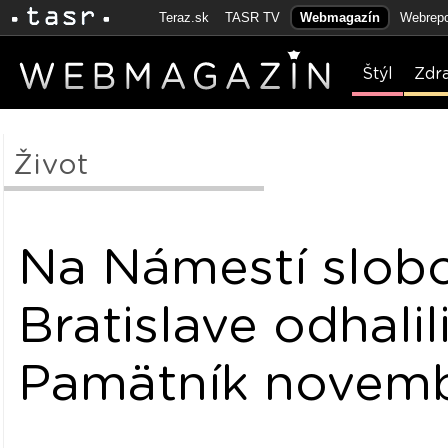
Teraz.sk
TASR TV
Webmagazín
Webrepo
Štýl
Zdr
Život
Na Námestí slob
Bratislave odhalil
Pamätník novemb