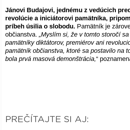
Jánovi Budajovi, jednému z vedúcich pred
revolúcie a iniciátorovi pamätníka, pripo
príbeh úsilia o slobodu.
Pamätník je zárov
občianstva.
„Myslím si, že v tomto storočí s
pamätníky diktátorov, premiérov ani revolucio
pamätník občianstva, ktoré sa postavilo na 
bola prvá masová demonštrácia,
“ poznamena
PREČÍTAJTE SI AJ: