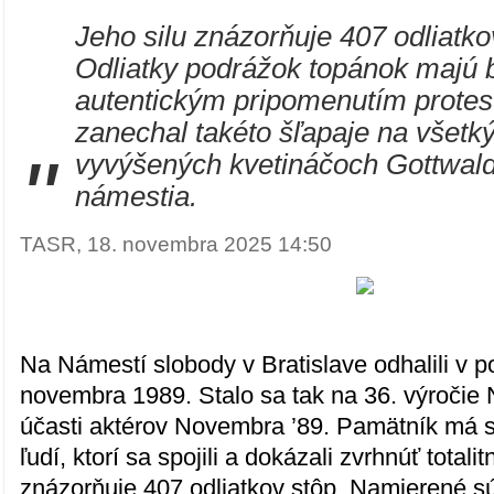
Jeho silu znázorňuje 407 odliatko
Odliatky podrážok topánok majú 
autentickým pripomenutím protest
zanechal takéto šľapaje na všetk
"
vyvýšených kvetináčoch Gottwal
námestia.
TASR, 18. novembra 2025 14:50
Na Námestí slobody v Bratislave odhalili v 
novembra 1989. Stalo sa tak na 36. výročie 
účasti aktérov Novembra ’89. Pamätník má s
ľudí, ktorí sa spojili a dokázali zvrhnúť totali
znázorňuje 407 odliatkov stôp. Namierené sú