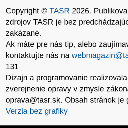
Copyright ©
TASR
2026. Publikovan
zdrojov TASR je bez predchádzaj
zakázané.
Ak máte pre nás tip, alebo zaujímavé
kontaktujte nás na
webmagazin@ta
131
Dizajn a programovanie realizoval
zverejnenie opravy v zmysle zákon
oprava@tasr.sk. Obsah stránok je
Verzia bez grafiky