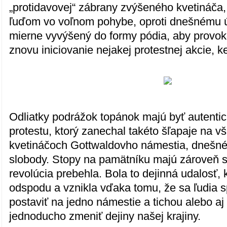
„protidavovej“ zábrany zvýšeného kvetináča, 
ľuďom vo voľnom pohybe, oproti dnešnému ú
mierne vyvýšený do formy pódia, aby provo
znovu iniciovanie nejakej protestnej akcie, k
Odliatky podrážok topánok majú byť autent
protestu, ktorý zanechal takéto šľapaje na 
kvetináčoch Gottwaldovho námestia, dnešn
slobody. Stopy na pamätníku majú zároveň s
revolúcia prebehla. Bola to dejinná udalosť, 
odspodu a vznikla vďaka tomu, že sa ľudia sp
postaviť na jedno námestie a tichou alebo aj
jednoducho zmeniť dejiny našej krajiny.