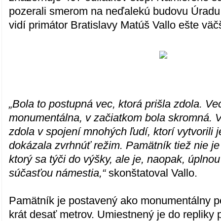
pozerali smerom na neďalekú budovu Úradu
vidí primátor Bratislavy Matúš Vallo ešte väč
„Bola to postupná vec, ktorá prišla zdola. Ve
monumentálna, v začiatkom bola skromná. Ve
zdola v spojení mnohých ľudí, ktorí vytvorili j
dokázala zvrhnúť režim. Pamätník tiež nie 
ktorý sa týči do výšky, ale je, naopak, úpln
súčasťou námestia,“
skonštatoval Vallo.
Pamätník je postavený ako monumentálny p
krát desať metrov. Umiestnený je do repliky