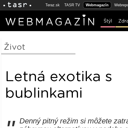
Teraz.sk
TASR TV
Webmagazín
Webrepo
Štýl
Zdr
Život
Letná exotika s
bublinkami
Denný pitný režim si môžete zatra