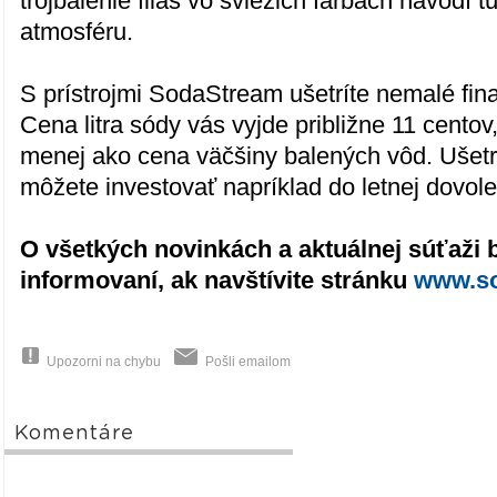
trojbalenie fliaš vo sviežich farbách navodí t
atmosféru.
S prístrojmi SodaStream ušetríte nemalé fin
Cena litra sódy vás vyjde približne 11 centov
menej ako cena väčšiny balených vôd. Ušet
môžete investovať napríklad do letnej dovole
O všetkých novinkách a aktuálnej súťaži 
informovaní, ak navštívite stránku
www.so
Upozorni na chybu
Pošli emailom
Komentáre