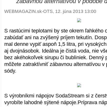
"
zábavnou alternatívou v podobe 
WEBMAGAZIN.sk-OTS, 12. júna 2013 13:00
S rastúcimi teplotami by ste okrem ľahkého 
zabúdať ani na zvýšený príjem tekutín. Dosp
mal denne vypiť aspoň 1,5 litra, pri vysokýc
aj dvojnásobok. Ideálna je čistá voda, nie v
bez akéhokoľvek sirupu či bubliniek. Denný p
môžete zatraktívniť zábavnou alternatívou 
sódy.
S výrobníkmi nápojov SodaStream si z čers
vyrobíte lahodné sýtené nápoje.Príprava náp