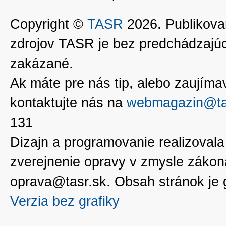
Copyright ©
TASR
2026. Publikovan
zdrojov TASR je bez predchádzaj
zakázané.
Ak máte pre nás tip, alebo zaujímavé
kontaktujte nás na
webmagazin@ta
131
Dizajn a programovanie realizoval
zverejnenie opravy v zmysle zákon
oprava@tasr.sk. Obsah stránok je
Verzia bez grafiky