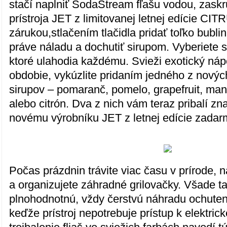
stačí naplniť SodaStream fľašu vodou, zaskr
prístroja JET z limitovanej letnej edície CI
zárukou,stlačením tlačidla pridať toľko bubli
práve náladu a dochutiť sirupom. Vyberiete si
ktoré ulahodia každému. Svieži exotický náp
obdobie, vykúzlite pridaním jedného z novýc
sirupov – pomaranč, pomelo, grapefruit, man
alebo citrón. Dva z nich vám teraz pribalí 
novému výrobníku JET z letnej edície zadar
Počas prázdnin trávite viac času v prírode, 
a organizujete záhradné grilovačky. Všade ta
plnohodnotnú, vždy čerstvú náhradu ochuten
keďže prístroj nepotrebuje prístup k elektrick