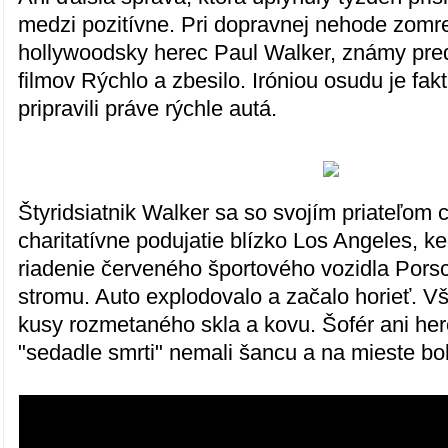
medzi pozitívne. Pri dopravnej nehode zomr
hollywoodsky herec Paul Walker, známy pre
filmov Rýchlo a zbesilo. Iróniou osudu je fakt
pripravili práve rýchle autá.
Štyridsiatnik Walker sa so svojím priateľom 
charitatívne podujatie blízko Los Angeles, k
riadenie červeného športového vozidla Porsc
stromu. Auto explodovalo a začalo horieť. V
kusy rozmetaného skla a kovu. Šofér ani her
"sedadle smrti" nemali šancu a na mieste boli