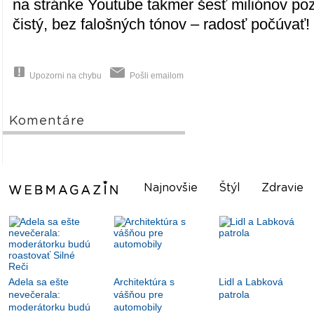
na stránke Youtube takmer šesť miliónov pozr
čistý, bez falošných tónov – radosť počúvať!
Upozorni na chybu
Pošli emailom
Komentáre
Najnovšie
Štýl
Zdravie
Adela sa ešte
Architektúra s
Lidl a Labková
nevečerala:
vášňou pre
patrola
moderátorku budú
automobily