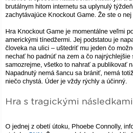
brutálnym hitom internetu sa uplynulý týždeň 
zachytávajúce Knockout Game. Že ste o nej 
Hra Knockout Game je momentálne veľmi po
americkými tínedžermi. Jej podstatou je n
človeka na ulici – uštedriť mu jeden čo možno
nechať ho padnúť na zem a čo najrýchlejšie s
samozrejme, všetko to nahrať a publikovať na
Napadnutý nemá šancu sa brániť, nemá totiž
niečo chystá. Úder je vždy rýchly a účinný.
Hra s tragickými následkami
O jednej z obetí útoku, Phoebe Connolly, inf