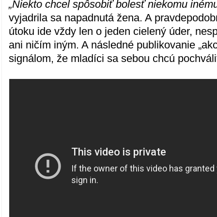
„Niekto chcel spôsobiť bolesť niekomu inému.
vyjadrila sa napadnutá žena. A pravdepodob
útoku ide vždy len o jeden cielený úder, nes
ani ničím iným. A následné publikovanie „akc
signálom, že mladíci sa sebou chcú pochváli