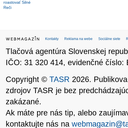
roastovať Silné
Reči
Kontakty
Reklama na webe
Sociálne siete
Tlačová agentúra Slovenskej republ
IČO: 31 320 414, evidenčné číslo
Copyright ©
TASR
2026. Publikovan
zdrojov TASR je bez predchádzaj
zakázané.
Ak máte pre nás tip, alebo zaujímavé
kontaktujte nás na
webmagazin@ta