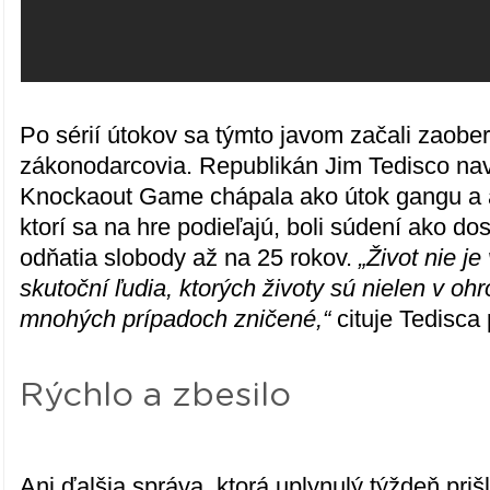
Po sérií útokov sa týmto javom začali zaober
zákonodarcovia. Republikán Jim Tedisco nav
Knockaout Game chápala ako útok gangu a ab
ktorí sa na hre podieľajú, boli súdení ako dosp
odňatia slobody až na 25 rokov.
„Život nie je
skutoční ľudia, ktorých životy sú nielen v ohr
mnohých prípadoch zničené,“
cituje Tedisca
Rýchlo a zbesilo
Ani ďalšia správa, ktorá uplynulý týždeň priš