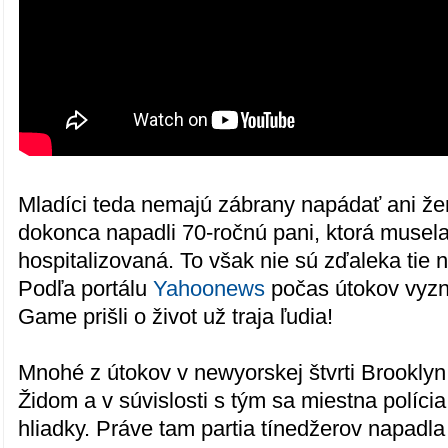
Mladíci teda nemajú zábrany napádať ani že
dokonca napadli 70-ročnú pani, ktorá musela
hospitalizovaná. To však nie sú zďaleka tie n
Podľa portálu
Yahoonews
počas útokov vyz
Game prišli o život už traja ľudia!
Mnohé z útokov v newyorskej štvrti Brooklyn 
Židom a v súvislosti s tým sa miestna polícia
hliadky. Práve tam partia tínedžerov napadl