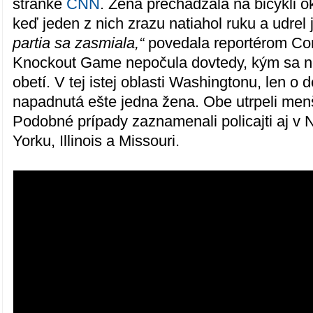
stránke
CNN
. Žena prechádzala na bicykli o
keď jeden z nich zrazu natiahol ruku a udrel 
partia sa zasmiala,“
povedala reportérom Conn
Knockout Game nepočula dovtedy, kým sa nes
obetí. V tej istej oblasti Washingtonu, len o 
napadnutá ešte jedna žena. Obe utrpeli men
Podobné prípady zaznamenali policajti aj v
Yorku, Illinois a Missouri.