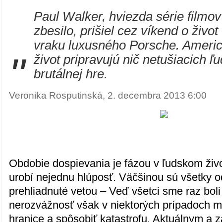
Paul Walker, hviezda série filmo
zbesilo, prišiel cez víkend o živo
vraku luxusného Porsche. Americk
"
život pripravujú nič netušiacich ľu
brutálnej hre.
Veronika Rosputinská, 2. decembra 2013 6:00
Obdobie dospievania je fázou v ľudskom živ
urobí nejednu hlúposť. Väčšinou sú všetky 
prehliadnuté vetou – Veď všetci sme raz bol
nerozvážnosť však v niektorých prípadoch 
hranice a spôsobiť katastrofu. Aktuálnym a