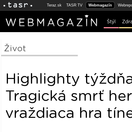
Teraz.sk
TASR TV
Webmagazín
Webrepo
Štýl
Zdr
Život
Highlighty týždňa
Tragická smrť he
vraždiaca hra tí